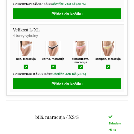
Celkem:
621 Kč
207 Kč/ks
Ušetříte 240 Kč (28 %)
Přidat do košíku
Velikost L/XL
4 barvy vybrány
bílá, maracuja
černá, maracuja
starorůžová,
šampaň, maracuja
maracuja
Celkem:
828 Kč
207 Kč/ks
Ušetříte 320 Kč (28 %)
Přidat do košíku
bílá, maracuja / XS/S
Skladem
>5 ks