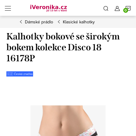
Přejít
N
na
obsah
Dámské prádlo
Klasické kalhotky
K
Kalhotky bokové se širokým
bokem kolekce Disco 18
16178P
🇨🇿 Česká značka