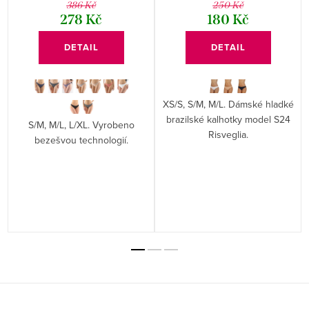
386 Kč
250 Kč
278 Kč
180 Kč
DETAIL
DETAIL
XS/S, S/M, M/L. Dámské hladké
brazilské kalhotky model S24
S/M, M/L, L/XL. Vyrobeno
Risveglia.
bezešvou technologií.
Z