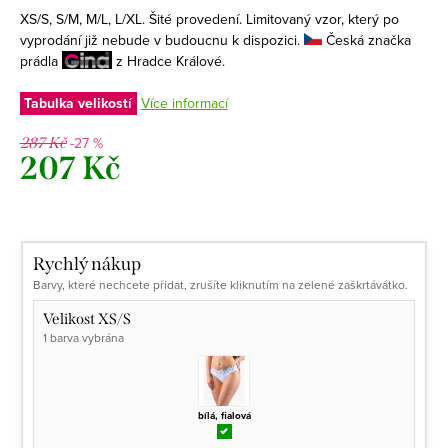
XS/S, S/M, M/L, L/XL. Šité provedení. Limitovaný vzor, který po
vyprodání již nebude v budoucnu k dispozici.
Česká značka
prádla
z Hradce Králové.
Tabulka velikostí
Více informací
-27 %
287 Kč
207 Kč
Měrná
cena:
Rychlý nákup
Barvy, které nechcete přidat, zrušíte kliknutím na zelené zaškrtávátko.
Velikost XS/S
1 barva vybrána
bílá, fialová