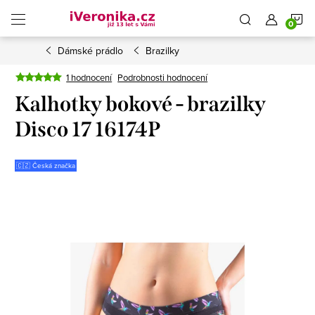
Přejít
N
na
obsah
Dámské prádlo
Brazilky
K
1 hodnocení
Podrobnosti hodnocení
Kalhotky bokové - brazilky
Disco 17 16174P
🇨🇿 Česká značka