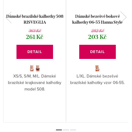
4
Dámské brazilské kalhotky 508
Dámské bezešvé bokové
RISVEGLIA
kalhotky 06-55 Hanna Style
363 Kč
282 Kč
261 Kč
203 Kč
DETAIL
DETAIL
XS/S, S/M, M/L. Dámské
L/XL. Dámské bezešvé
brazilské krajkované kalhotky
brazilské kalhotky vzor 06-55.
model 508.