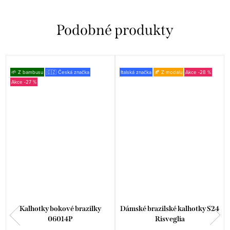
🌱 Z bambusu
🇨🇿 Česká značka
Italská značka
🍂 Z modalu
-28 %
-27 %
Kalhotky bokové brazilky
Dámské brazilské kalhotky S24
06014P
Risveglia