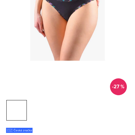
-27 %
🇨🇿 Česká značka