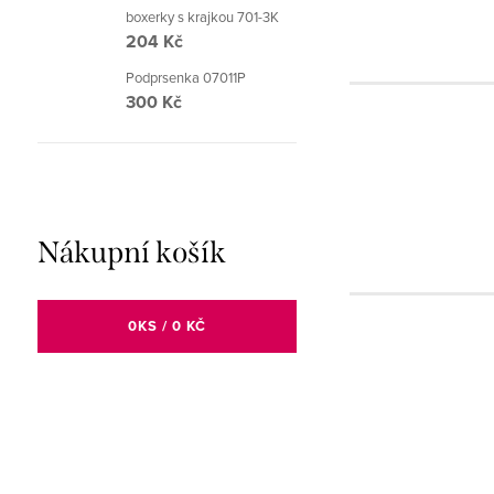
boxerky s krajkou 701-3K
204 Kč
Podprsenka 07011P
300 Kč
Nákupní košík
0
KS /
0 KČ