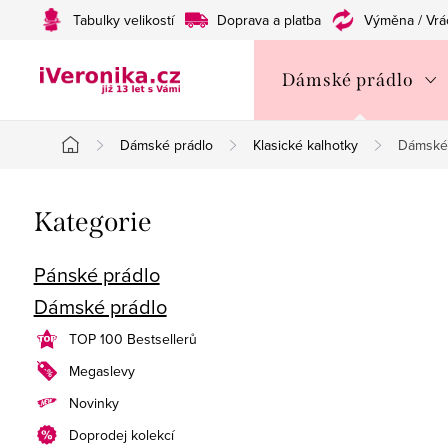
Přejít
Tabulky velikostí
Doprava a platba
Výměna / Vrá
na
obsah
Dámské prádlo
Dámské prádlo
Klasické kalhotky
Dámské 
Domů
P
Přeskočit
Kategorie
o
kategorie
s
Pánské prádlo
Dámské prádlo
t
TOP 100 Bestsellerů
r
Megaslevy
a
Novinky
n
Doprodej kolekcí