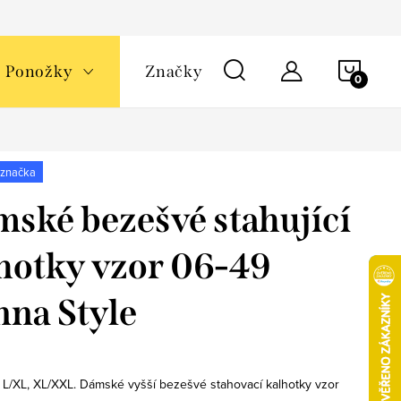
NÁKU
Ponožky
Značky
KOŠÍ
 značka
ské bezešvé stahující
hotky vzor 06-49
na Style
, L/XL, XL/XXL. Dámské vyšší bezešvé stahovací kalhotky vzor