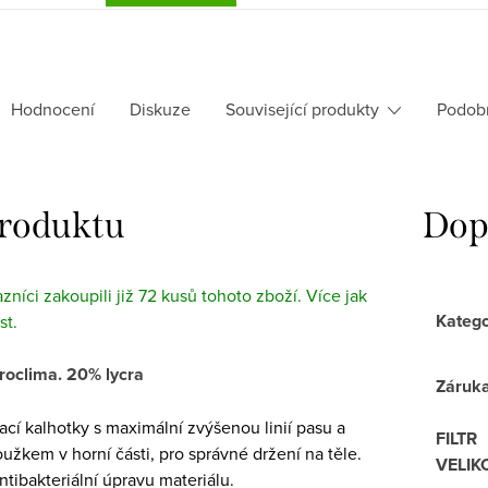
Hodnocení
Diskuze
Související produkty
Podob
produktu
Dop
azníci zakoupili již 72 kusů tohoto zboží. Více jak
Katego
st.
roclima. 20% lycra
Záruk
cí kalhotky s maximální zvýšenou linií pasu a
FILTR
užkem v horní části, pro správné držení na těle.
VELIK
ntibakteriální úpravu materiálu.