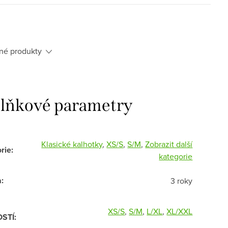
né produkty
lňkové parametry
Klasické kalhotky
,
XS/S
,
S/M
,
Zobrazit další
rie
:
kategorie
a
:
3 roky
XS/S
,
S/M
,
L/XL
,
XL/XXL
OSTÍ
: