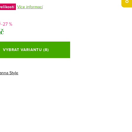
elikostí
Více informací
-27 %
č
Kč
VYBRAT VARIANTU
(8)
anna Style