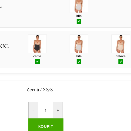
L
bílá
/XXL
černá
bílá
tělová
černá / XS/S
KOUPIT