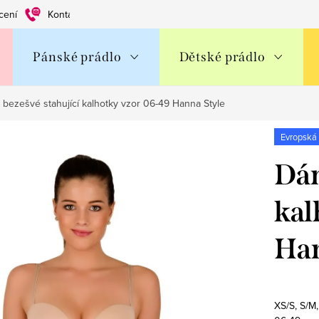
cení
Kontakty
Obchodní podmínky
Ochrana os. údajů
Pánské prádlo
Dětské prádlo
bezešvé stahující kalhotky vzor 06-49 Hanna Style
Evropská
Dám
kal
Han
XS/S, S/M