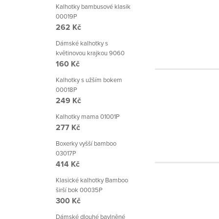
Kalhotky bambusové klasik
00019P
262 Kč
Dámské kalhotky s
květinovou krajkou 9060
160 Kč
Kalhotky s užším bokem
00018P
249 Kč
Kalhotky mama 01001P
277 Kč
Boxerky vyšší bamboo
03017P
414 Kč
Klasické kalhotky Bamboo
širší bok 00035P
300 Kč
Dámské dlouhé bavlněné