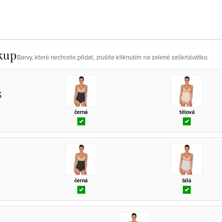
kup
Barvy, které nechcete přidat, zrušíte kliknutím na zelené zaškrtávátko.
S
černá
tělová
černá
bílá