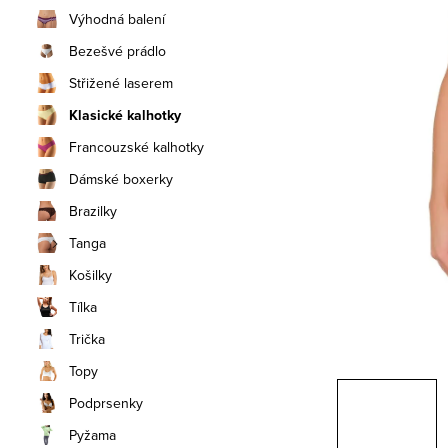
n
Výhodná balení
í
Bezešvé prádlo
Střižené laserem
p
Klasické kalhotky
a
Francouzské kalhotky
n
Dámské boxerky
e
Brazilky
Tanga
l
Košilky
Tílka
Trička
Topy
Podprsenky
Pyžama