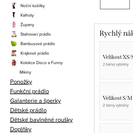
Noční košilky
Kalhoty
Župany
Rychlý ná
Stahovací prádlo
Bambusové prádlo
Krajkové prádlo
Velikost XS/
Kolekce Disco a Funny
2 barvy vybrány
Mikiny
Ponožky
Funkční prádlo
Velikost S/M
Galanterie a šperky
2 barvy vybrány
Dětské prádlo
Dětské bavlněné roušky
Doplňky