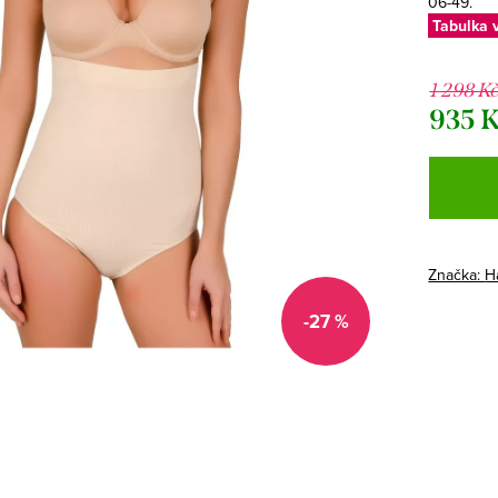
06-49.
Tabulka v
1 298 K
935 
Měrná
cena:
Značka:
H
-27 %