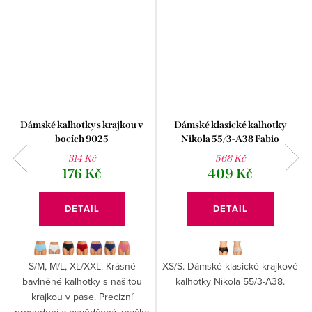
Dámské kalhotky s krajkou v
Dámské klasické kalhotky
bocích 9025
Nikola 55/3-A38 Fabio
314 Kč
568 Kč
176 Kč
409 Kč
DETAIL
DETAIL
S/M, M/L, XL/XXL. Krásné
XS/S. Dámské klasické krajkové
bavlněné kalhotky s našitou
kalhotky Nikola 55/3-A38.
krajkou v pase. Precizní
provedení a osvědčená značka