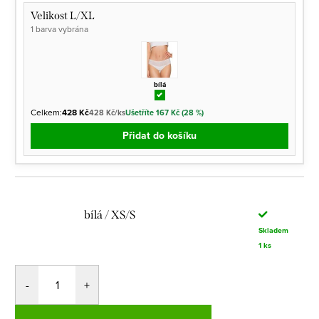
Velikost L/XL
1 barva vybrána
bílá
Celkem:
428 Kč
428 Kč/ks
Ušetříte 167 Kč (28 %)
Přidat do košíku
bílá / XS/S
Skladem
1 ks