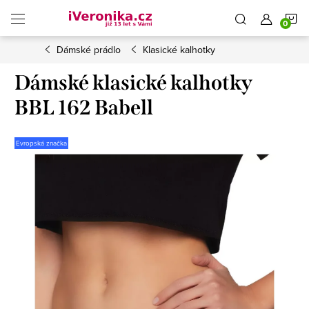
Přejít
N
na
obsah
Dámské prádlo
Klasické kalhotky
K
Dámské klasické kalhotky
BBL 162 Babell
Evropská značka