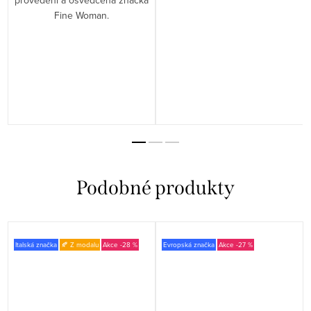
Fine Woman.
Italská značka
🍂 Z modalu
-28 %
Evropská značka
-27 %