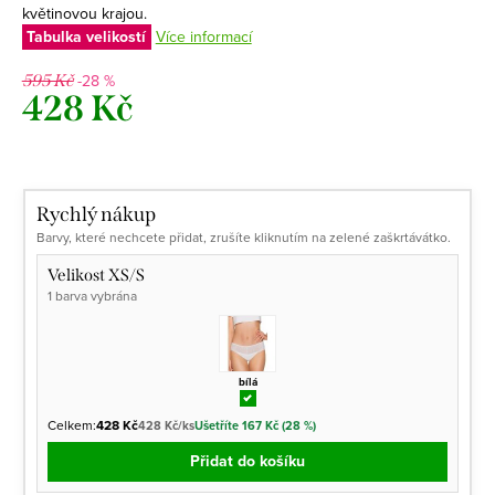
květinovou krajou.
Tabulka velikostí
Více informací
-28 %
595 Kč
428 Kč
Měrná
cena:
Rychlý nákup
Barvy, které nechcete přidat, zrušíte kliknutím na zelené zaškrtávátko.
Velikost XS/S
1 barva vybrána
bílá
Celkem:
428 Kč
428 Kč/ks
Ušetříte 167 Kč (28 %)
Přidat do košíku