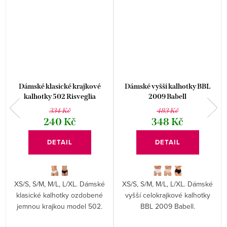
Dámské klasické krajkové
Dámské vyšší kalhotky BBL
kalhotky 502 Risveglia
2009 Babell
334 Kč
483 Kč
240 Kč
348 Kč
DETAIL
DETAIL
XS/S, S/M, M/L, L/XL. Dámské
XS/S, S/M, M/L, L/XL. Dámské
klasické kalhotky ozdobené
vyšší celokrajkové kalhotky
jemnou krajkou model 502.
BBL 2009 Babell.