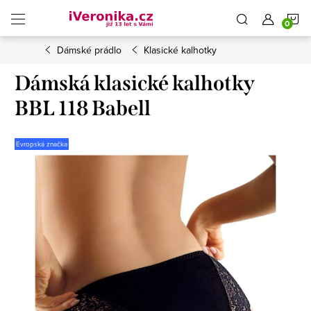
Přejít
N
na
obsah
Dámské prádlo
Klasické kalhotky
K
Dámská klasické kalhotky
BBL 118 Babell
Evropská značka