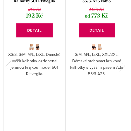
kalhotky 501 Risveglia
55/3-A25 Fabio
266 Kč
1 074 Kč
192 Kč
773 Kč
od
DETAIL
DETAIL
XS/S, S/M, M/L, L/XL. Dámské
S/M, M/L, L/XL, XXL/3XL.
vyšší kalhotky ozdobené
Dámské stahovací krajkové
jemnou krajkou model 501
kalhotky s vyšším pasem Ada
Risveglia.
55/3-A25.
é