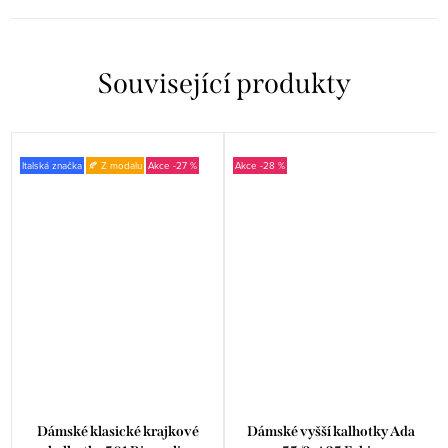
Související produkty
Italská značka
🍂 Z modalu
-27 %
-28 %
Dámské klasické krajkové
Dámské vyšší kalhotky Ada