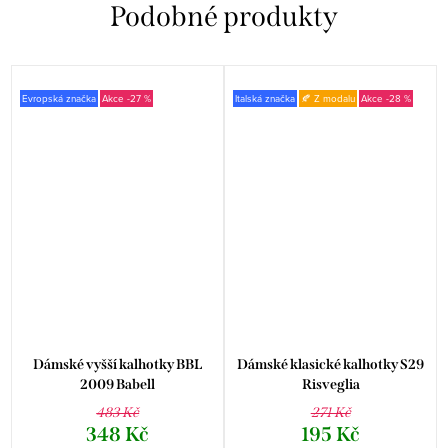
Evropská značka
-27 %
Italská značka
🍂 Z modalu
-28 %
Dámské vyšší kalhotky BBL
Dámské klasické kalhotky S29
2009 Babell
Risveglia
483 Kč
271 Kč
348 Kč
195 Kč