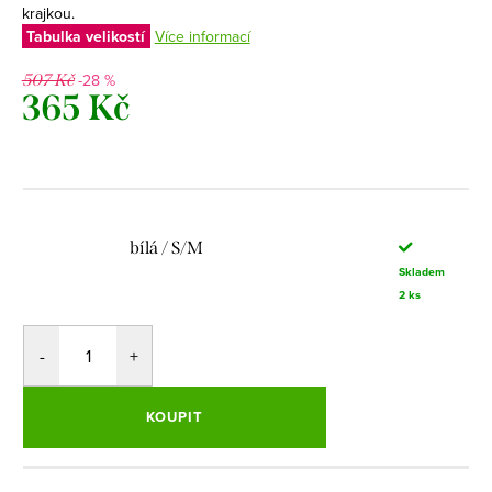
krajkou.
Tabulka velikostí
Více informací
-28 %
507 Kč
365 Kč
Měrná
cena:
bílá / S/M
Skladem
2 ks
KOUPIT