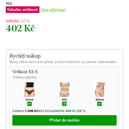
160.
Tabulka velikostí
Více informací
-27 %
558 Kč
402 Kč
Měrná
cena:
Rychlý nákup
Barvy, které nechcete přidat, zrušíte kliknutím na zelené zaškrtávátko.
Velikost XS/S
3 barvy vybrány
černá
bílá
tělová
Celkem:
1 206 Kč
402 Kč/ks
Ušetříte 468 Kč (28 %)
Přidat do košíku