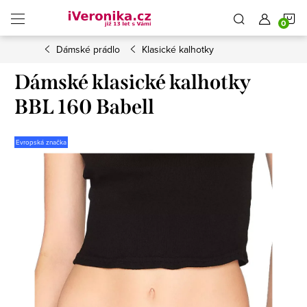
Přejít
N
na
obsah
Dámské prádlo
Klasické kalhotky
K
Dámské klasické kalhotky
BBL 160 Babell
Evropská značka