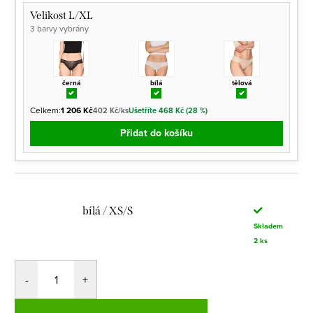
Velikost L/XL
3 barvy vybrány
černá
bílá
tělová
Celkem:
1 206 Kč
402 Kč/ks
Ušetříte 468 Kč (28 %)
Přidat do košíku
bílá / XS/S
Skladem
2 ks