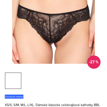
-27 %
Evropská značka
XS/S, S/M, M/L, L/XL. Dámské klasické celokrajkové kalhotky BBL