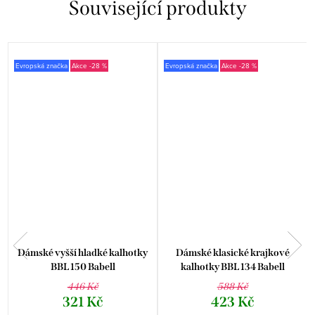
Související produkty
Evropská značka
-28 %
Evropská značka
-28 %
Dámské vyšší hladké kalhotky
Dámské klasické krajkové
BBL 150 Babell
kalhotky BBL 134 Babell
446 Kč
588 Kč
321 Kč
423 Kč