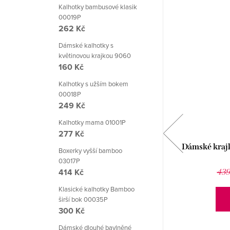
Kalhotky bambusové klasik
00019P
262 Kč
Dámské kalhotky s
květinovou krajkou 9060
160 Kč
Kalhotky s užším bokem
00018P
249 Kč
Kalhotky mama 01001P
277 Kč
Dámské klasické krajkové kalhotky BBL
Dámské kraj
Boxerky vyšší bamboo
135 Babell
03017P
402 Kč
414 Kč
558 Kč
439
Klasické kalhotky Bamboo
DETAIL
širší bok 00035P
300 Kč
Dámské dlouhé bavlněné