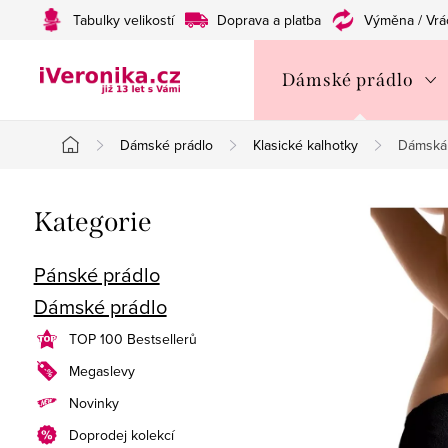
Přejít
Tabulky velikostí
Doprava a platba
Výměna / Vrá
na
obsah
Dámské prádlo
Dámské prádlo
Klasické kalhotky
Dámská 
Domů
P
Přeskočit
Kategorie
o
kategorie
s
Pánské prádlo
Dámské prádlo
t
TOP 100 Bestsellerů
r
Megaslevy
a
Novinky
n
Doprodej kolekcí