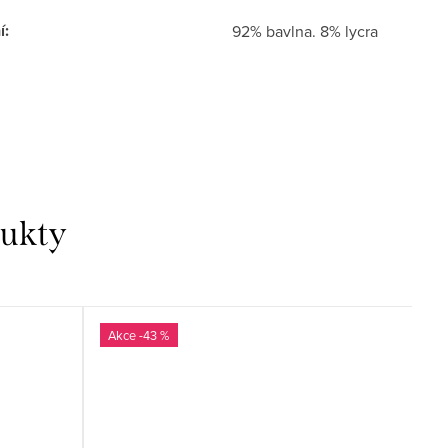
í
:
92% bavlna. 8% lycra
dukty
-43 %
E