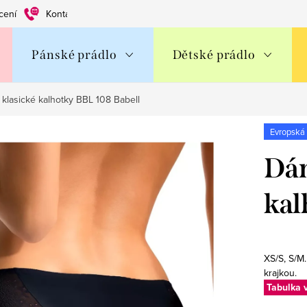
cení
Kontakty
Obchodní podmínky
Ochrana os. údajů
Pánské prádlo
Dětské prádlo
klasické kalhotky BBL 108 Babell
Evropská
Dám
kal
XS/S, S/M
krajkou.
Tabulka v