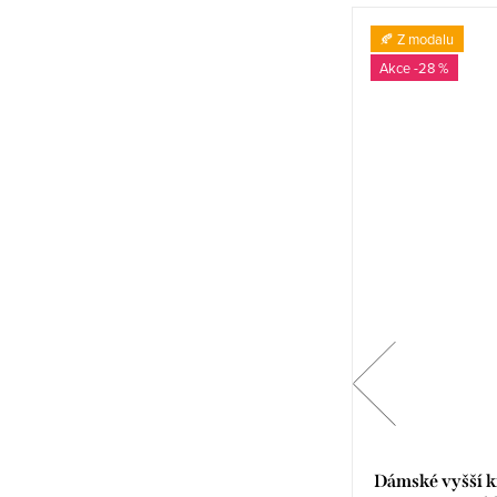
🔥 Novinka
🍂 Z modalu
Evropská značka
-28 %
-43 %
Dámské bavlněné kalhotky s květinkami
Dámské vyšší k