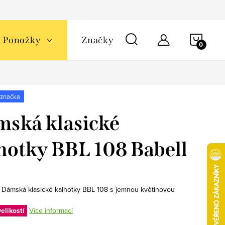
NÁKU
Ponožky
Značky
KOŠÍ
 značka
ská klasické
hotky BBL 108 Babell
. Dámská klasické kalhotky BBL 108 s jemnou květinovou
elikostí
Více informací