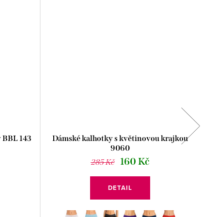
y BBL 143
Dámské kalhotky s květinovou krajkou
Dá
9060
160 Kč
285 Kč
DETAIL