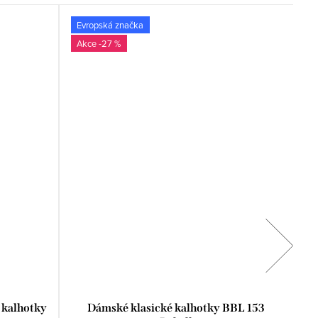
Evropská značka
-27 %
 kalhotky
Dámské klasické kalhotky BBL 153
D