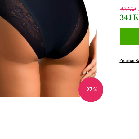
-
473 Kč
341 K
Měrná
cena:
Značka:
B
-27 %