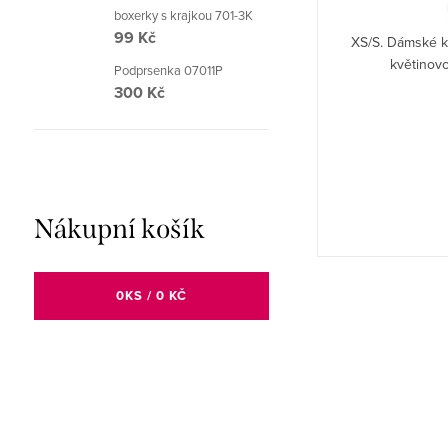
boxerky s krajkou 701-3K
99 Kč
XS/S, M/L, L/XL. Dámské krajkové kalhotky BBL
XS/S. Dámské k
135.
květinovo
Podprsenka 07011P
300 Kč
Nákupní košík
0
KS /
0 KČ