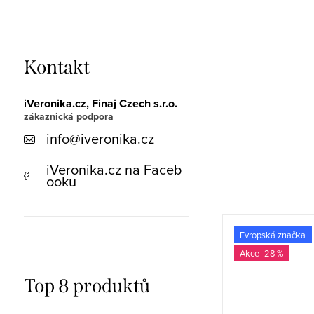
Kontakt
iVeronika.cz, Finaj Czech s.r.o.
info
@
iveronika.cz
iVeronika.cz na Faceb
ooku
Evropská značka
Evropská značka
-27 %
-28 %
Top 8 produktů