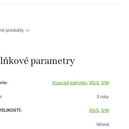
né produkty
lňkové parametry
rie
:
Klasické kalhotky
,
XS/S
,
S/M
a
:
3 roky
VELIKOSTÍ
:
XS/S
,
S/M
tělová