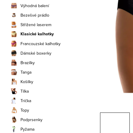
n
Výhodná balení
í
Bezešvé prádlo
Střižené laserem
p
Klasické kalhotky
a
Francouzské kalhotky
n
Dámské boxerky
e
Brazilky
Tanga
l
Košilky
Tílka
Trička
Topy
Podprsenky
Pyžama