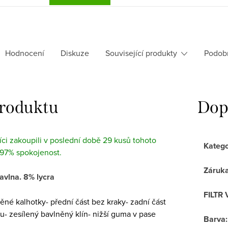
Hodnocení
Diskuze
Související produkty
Podob
produktu
Dop
ci zakoupili v poslední době 29 kusů tohoto
Katego
 97% spokojenost.
Záruk
avlna. 8% lycra
FILTR 
něné kalhotky- přední část bez kraky- zadní část
- zesílený bavlněný klín- nižší guma v pase
Barva
: