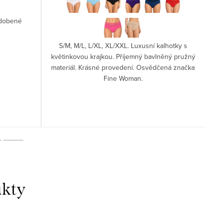
zdobené
XS
S/M, M/L, L/XL, XL/XXL. Luxusní kalhotky s
květinkovou krajkou. Příjemný bavlněný pružný
materiál. Krásné provedení. Osvědčená značka
Fine Woman.