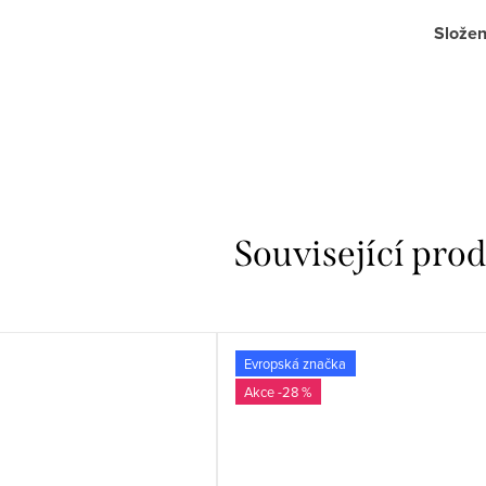
Složen
Související pro
Evropská značka
-28 %