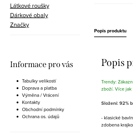
Látkové roušky
Dárkové obaly
Značky
Popis produktu
Popis 
Informace pro vás
Tabulky velikostí
Trendy: Zákazní
Doprava a platba
zboží. Více jak
Výměna / Vrácení
Kontakty
Složení: 92% b
Obchodní podmínky
Ochrana os. údajů
- klasické bavl
zdobena krajkou