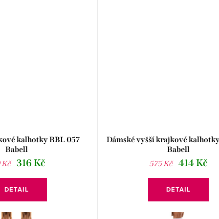
kové kalhotky BBL 057
Dámské vyšší krajkové kalhotk
Babell
Babell
316 Kč
414 Kč
 Kč
575 Kč
DETAIL
DETAIL