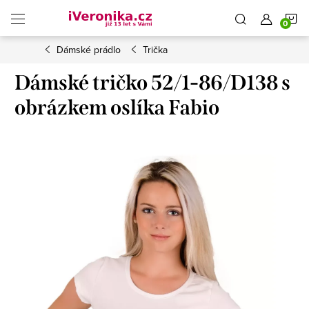
Přejít
N
na
obsah
Dámské prádlo
Trička
K
Dámské tričko 52/1-86/D138 s
obrázkem oslíka Fabio