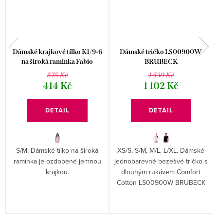
Dámské krajkové tílko K1/9-6
Dámské tričko LS00900W
l
na široká ramínka Fabio
BRUBECK
575 Kč
1 530 Kč
414 Kč
1 102 Kč
DETAIL
DETAIL
S/M. Dámské tílko na široká
XS/S, S/M, M/L, L/XL. Dámské
ramínka je ozdobené jemnou
jednobarevné bezešvé tričko s
krajkou.
dlouhým rukávem Comfort
.
Cotton LS00900W BRUBECK