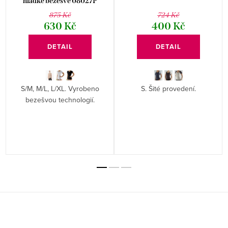
hladké bezešvé 08027P
875 Kč
724 Kč
630 Kč
400 Kč
DETAIL
DETAIL
S/M, M/L, L/XL. Vyrobeno
S. Šité provedení.
bezešvou technologií.
Z
á