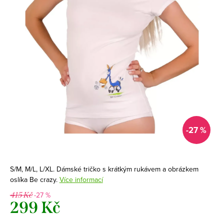
-27 %
S/M, M/L, L/XL. Dámské tričko s krátkým rukávem a obrázkem
oslíka Be crazy.
Více informací
-27 %
415 Kč
299 Kč
Měrná