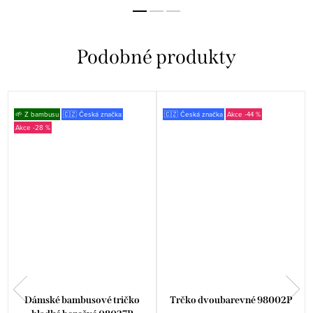
🌱 Z bambusu
🇨🇿 Česká značka
🇨🇿 Česká značka
-44 %
-28 %
Dámské bambusové tričko
Trčko dvoubarevné 98002P