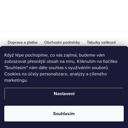
p
a
t
í
Doprava a platba
Obchodní podmínky
Tabulky velikostí
Doprava na Slovensko / Výměna vrácení zboží pro SR
Když lépe pochopíme, co vás zajímá, budeme vám
zobrazovat přesnější obsah na míru. Kliknutím na tlačítko
Ochrana osobních údajů a podmínky zpracování
"Souhlasím" nám dáte souhlas s využíváním souborů
Cookies na účely personalizace, analýzy a cíleného
Možnost vrácení / výměny zboží do 14 dní
marketingu.
Nastavení
Copyright 2026
iVeronika.cz
. Všechna práva vyhrazena.
Upravit
nastavení cookies
Souhlasím
Vytvořil Shoptet