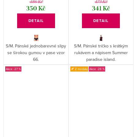
486 Kč
473 Kč
350 Kč
341 Kč
DETAIL
DETAIL
S/M. Pánské jednobarevné slipy
S/M. Pánské tričko s krátkým
se širokou gumou v pase vzor
rukávem a nápisem Summer
66.
paradise island.
-27 %
🍂 Z modalu
-28 %