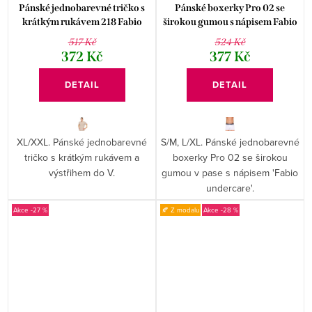
Pánské jednobarevné tričko s
Pánské boxerky Pro 02 se
krátkým rukávem 218 Fabio
širokou gumou s nápisem Fabio
undercare
517 Kč
524 Kč
372 Kč
377 Kč
DETAIL
DETAIL
XL/XXL. Pánské jednobarevné
S/M, L/XL. Pánské jednobarevné
tričko s krátkým rukávem a
boxerky Pro 02 se širokou
výstřihem do V.
gumou v pase s nápisem 'Fabio
undercare'.
-27 %
🍂 Z modalu
-28 %