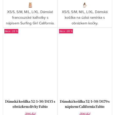
XS/S, S/M, M/L, L/XL. Dámské
XS/S, S/M, M/L, L/XL. Dámská
francouzské kalhotky s
košilka na úzká ramínka s
nápisem Surfing Girl California.
obrázkem kočky.
-28 %
-28 %
Dámská košilka 52/1-30/D135 s
Dámská košilka 52/1-30/D179 s
obrázkem dívky Fabio
nápisem California Fabio
396 Kč
396 Kč