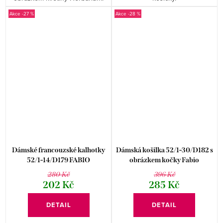
-27 %
-28 %
Dámské francouzské kalhotky
Dámská košilka 52/1-30/D182 s
52/1-14/D179 FABIO
obrázkem kočky Fabio
280 Kč
396 Kč
202 Kč
285 Kč
DETAIL
DETAIL