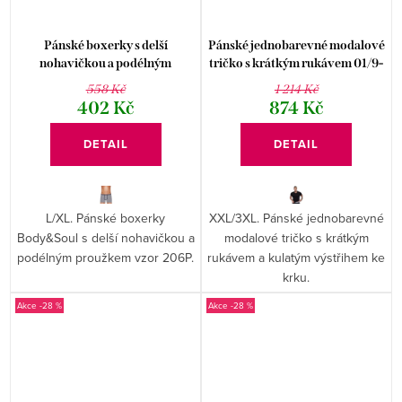
Pánské boxerky s delší
Pánské jednobarevné modalové
nohavičkou a podélným
tričko s krátkým rukávem 01/9-
proužkem vzor 206P Fabio
82/1 Fabio
558 Kč
1 214 Kč
402 Kč
874 Kč
DETAIL
DETAIL
L/XL. Pánské boxerky
XXL/3XL. Pánské jednobarevné
Body&Soul s delší nohavičkou a
modalové tričko s krátkým
podélným proužkem vzor 206P.
rukávem a kulatým výstřihem ke
krku.
-28 %
-28 %