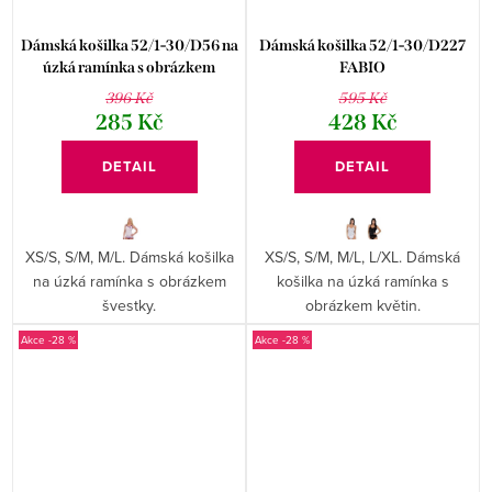
Dámská košilka 52/1-30/D56 na
Dámská košilka 52/1-30/D227
úzká ramínka s obrázkem
FABIO
švestky Fabio
396 Kč
595 Kč
285 Kč
428 Kč
DETAIL
DETAIL
XS/S, S/M, M/L. Dámská košilka
XS/S, S/M, M/L, L/XL. Dámská
na úzká ramínka s obrázkem
košilka na úzká ramínka s
švestky.
obrázkem květin.
-28 %
-28 %