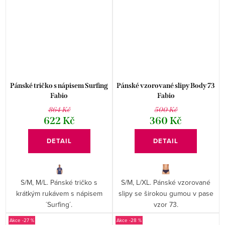
Pánské tričko s nápisem Surfing
Pánské vzorované slipy Body 73
Fabio
Fabio
864 Kč
500 Kč
622 Kč
360 Kč
DETAIL
DETAIL
S/M, M/L. Pánské tričko s
S/M, L/XL. Pánské vzorované
krátkým rukávem s nápisem
slipy se širokou gumou v pase
´Surfing´.
vzor 73.
-27 %
-28 %