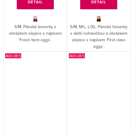
DETAIL
DETAIL
S/M. Pánské boxerky s
S/M, M/L, L/XL. Pánské boxerky
obrázkem slepice s nápisem
s delší nohavičkou a obrázkem
´Fresh farm eggs´.
slepice s nápisem ´First class
eggs´.
-28 %
-28 %