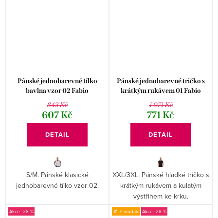
Pánské jednobarevné tílko
Pánské jednobarevné tričko s
bavlna vzor 02 Fabio
krátkým rukávem 01 Fabio
843 Kč
1 071 Kč
607 Kč
771 Kč
DETAIL
DETAIL
S/M. Pánské klasické
XXL/3XL. Pánské hladké tričko s
jednobarevné tílko vzor 02.
krátkým rukávem a kulatým
výstřihem ke krku.
-28 %
🍂 Z modalu
-28 %