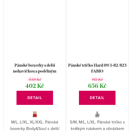
Pánské boxerky s delší
Pánské tričko Hard 09/1-82/823
nohavičkou a podélným
FABIO
proužkem vzor 74 Fabio
558 Kč
911 Kč
402 Kč
656 Kč
DETAIL
DETAIL
M/L, L/XL, XL/XXL. Pánské
S/M, M/L, L/XL. Pánské tričko s
boxerky Body&Soul s delší
krátkým rukávem a obrázkem