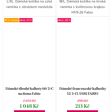
L/XL. Dámská košilka na úzká
M/L. Dámská košilka na široká
ramínka s obrázkem medvěda.
ramínka s květinovou krajkou
H1/9-26 Fabio.
🍂 Z modalu
-27 %
-28 %
Dámské dlouhé kalhoty 60/2-C
Dámské francouzské kalhotky
na doma Fabio
52/1-15/D181 FABIO
1 455 Kč
296 Kč
1 048 Kč
213 Kč