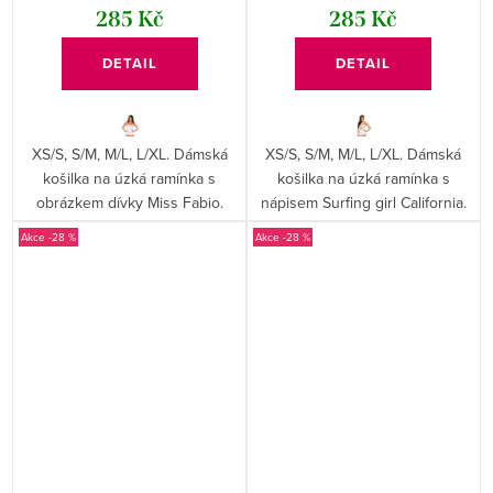
285 Kč
285 Kč
DETAIL
DETAIL
XS/S, S/M, M/L, L/XL. Dámská
XS/S, S/M, M/L, L/XL. Dámská
košilka na úzká ramínka s
košilka na úzká ramínka s
obrázkem dívky Miss Fabio.
nápisem Surfing girl California.
-28 %
-28 %