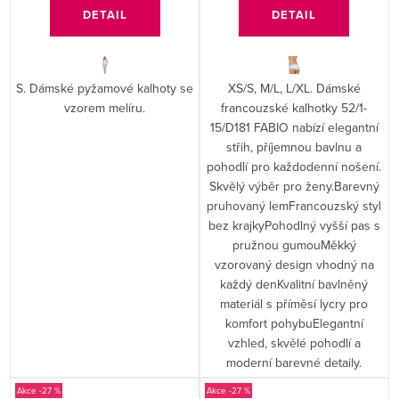
DETAIL
DETAIL
S. Dámské pyžamové kalhoty se
XS/S, M/L, L/XL. Dámské
vzorem melíru.
francouzské kalhotky 52/1-
15/D181 FABIO nabízí elegantní
střih, příjemnou bavlnu a
pohodlí pro každodenní nošení.
Skvělý výběr pro ženy.Barevný
pruhovaný lemFrancouzský styl
bez krajkyPohodlný vyšší pas s
pružnou gumouMěkký
vzorovaný design vhodný na
každý denKvalitní bavlněný
materiál s příměsí lycry pro
komfort pohybuElegantní
vzhled, skvělé pohodlí a
moderní barevné detaily.
-27 %
-27 %