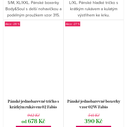
S/M, XL/XXL. Pánské boxerky
L/XL. Pánské hladké tričko s
Body&Soul s delší nohavičkou a
krátkým rukávem a kulatým
podélným proužkem vzor 315.
výstřihem ke krku.
-28 %
-27 %
Pánské jednobarevné tričko s
Pánské jednobarevné boxerky
krátkým rukávem 02 Fabio
vzor 02W Fabio
942 Kč
541 Kč
678 Kč
390 Kč
od