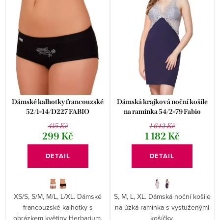
Dámské kalhotky francouzské
Dámská krajková noční košile
52/1-14/D227 FABIO
na ramínka 54/2-79 Fabio
415 Kč
1 642 Kč
299 Kč
1 182 Kč
DETAIL
DETAIL
XS/S, S/M, M/L, L/XL. Dámské
S, M, L, XL. Dámská noční košile
francouzské kalhotky s
na úzká ramínka s vystuženými
obrázkem květiny Herbarium.
košíčky.