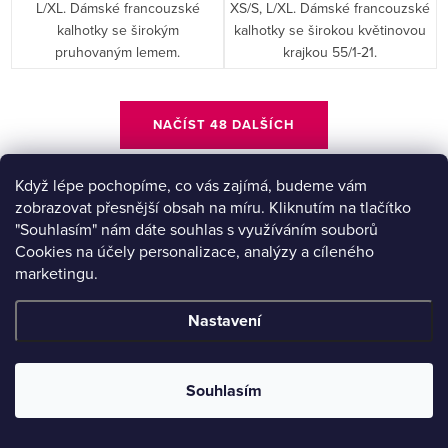
L/XL. Dámské francouzské
XS/S, L/XL. Dámské francouzské
kalhotky se širokým
kalhotky se širokou květinovou
pruhovaným lemem.
krajkou 55/1-21.
O
NAČÍST 48 DALŠÍCH
v
l
Když lépe pochopíme, co vás zajímá, budeme vám
á
S
1
3
zobrazovat přesnější obsah na míru. Kliknutím na tlačítko
d
t
"Souhlasím" nám dáte souhlas s využíváním souborů
a
r
Cookies na účely personalizace, analýzy a cíleného
c
á
marketingu.
Z
í
n
p
Nastavení
á
k
r
o
p
v
v
a
Souhlasím
k
á
t
y
n