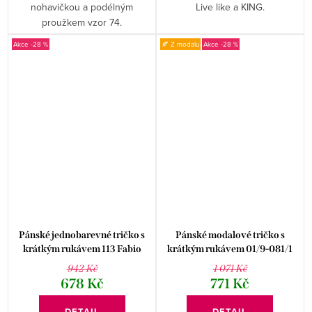
nohavičkou a podélným
Live like a KING.
proužkem vzor 74.
-28 %
🍂 Z modalu
-28 %
Pánské jednobarevné tričko s
Pánské modalové tričko s
krátkým rukávem 113 Fabio
krátkým rukávem 01/9-081/1
Fabio
942 Kč
1 071 Kč
678 Kč
771 Kč
DETAIL
DETAIL