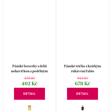
Pánské boxerky s delší
Pánské tričko s krátkým
nohavičkou a podélným
rukávem Fabio
proužkem vzor 315 Fabio
558 Kč
942 Kč
402 Kč
678 Kč
DETAIL
DETAIL