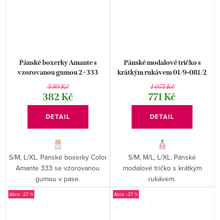
Pánské boxerky Amante s
Pánské modalové tričko s
vzorovanou gumou 2+333
krátkým rukávem 01/9-081/2
Fabio
Fabio
530 Kč
1 071 Kč
382 Kč
771 Kč
DETAIL
DETAIL
S/M, L/XL. Pánské boxerky Color
S/M, M/L, L/XL. Pánské
Amante 333 se vzorovanou
modalové tričko s krátkým
gumou v pase.
rukávem.
-27 %
-27 %