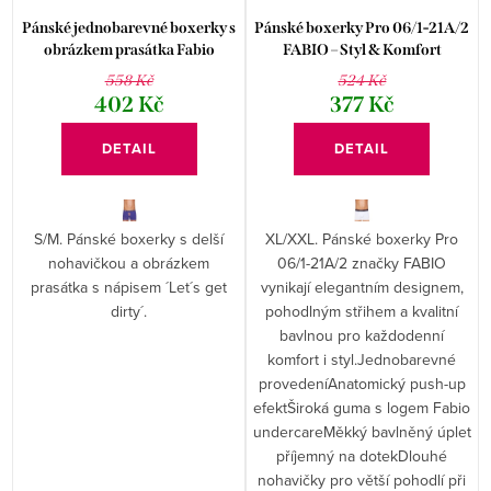
Pánské jednobarevné boxerky s
Pánské boxerky Pro 06/1-21A/2
obrázkem prasátka Fabio
FABIO – Styl & Komfort
558 Kč
524 Kč
402 Kč
377 Kč
DETAIL
DETAIL
S/M. Pánské boxerky s delší
XL/XXL. Pánské boxerky Pro
nohavičkou a obrázkem
06/1-21A/2 značky FABIO
prasátka s nápisem ´Let´s get
vynikají elegantním designem,
dirty´.
pohodlným střihem a kvalitní
bavlnou pro každodenní
komfort i styl.Jednobarevné
provedeníAnatomický push-up
efektŠiroká guma s logem Fabio
undercareMěkký bavlněný úplet
příjemný na dotekDlouhé
nohavičky pro větší pohodlí při