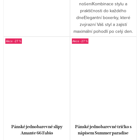
nošeníKombinace stylu a
praktičnosti do každého
dneElegantní boxerky, které
zvýrazní Váš styl a zajistí
maximální pohodlí po celý den.
-27 %
-27 %
Pánské jednobarevné slipy
Pánské jednobarevné tričko s
Amante 66 Fabio
nápisem Summer paradise
island