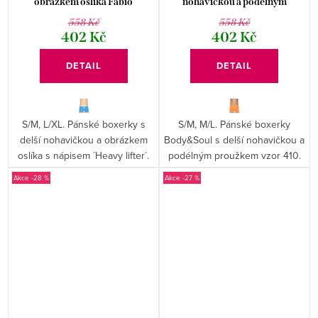
obrázkem oslíka Fabio
nohavičkou a podélným
proužkem vzor 410 Fabio
558 Kč
558 Kč
402 Kč
402 Kč
DETAIL
DETAIL
S/M, L/XL. Pánské boxerky s
S/M, M/L. Pánské boxerky
delší nohavičkou a obrázkem
Body&Soul s delší nohavičkou a
oslíka s nápisem ´Heavy lifter´.
podélným proužkem vzor 410.
-28 %
-27 %