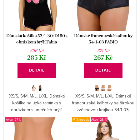
p
o
r
d
o
u
d
k
Dámská košilka 52/1-30/D180 s
Dámské francouzské kalhotky
u
obrázkem brýlí Fabio
54/1-03 FABIO
t
396 Kč
371 Kč
k
ů
285 Kč
267 Kč
t
DETAIL
DETAIL
ů
XS/S, S/M, M/L, L/XL. Dámská
XS/S, S/M, M/L, L/XL. Dámské
košilka na úzká ramínka s
francouzské kalhotky se širokou
obrázkem slunečních brýlí.
květinovou krajkou 54/1-03.
-27 %
🍂 Z modalu
-28 %