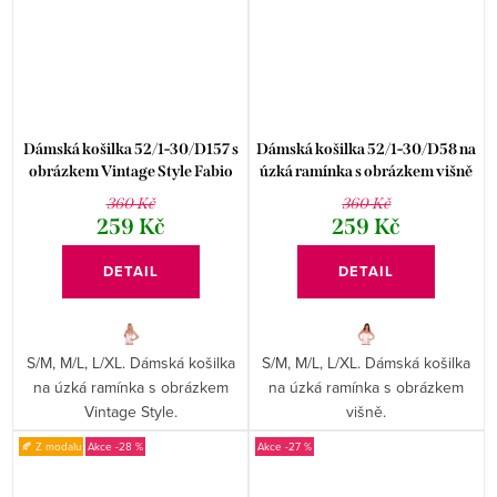
Dámská košilka 52/1-30/D157 s
Dámská košilka 52/1-30/D58 na
obrázkem Vintage Style Fabio
úzká ramínka s obrázkem višně
Fabio
360 Kč
360 Kč
259 Kč
259 Kč
DETAIL
DETAIL
S/M, M/L, L/XL. Dámská košilka
S/M, M/L, L/XL. Dámská košilka
na úzká ramínka s obrázkem
na úzká ramínka s obrázkem
Vintage Style.
višně.
🍂 Z modalu
-28 %
-27 %