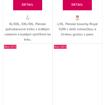
DETAIL
DETAIL
XL/XXL, XXL/3XL. Pánské
L/XL. Pánské boxerky Royal
jednobarevné tričko s krátkým
02W s delší nohavičkou a
rukávem a kulatým výstřihem ke
širokou gumou v pase.
krku.
-27 %
-28 %