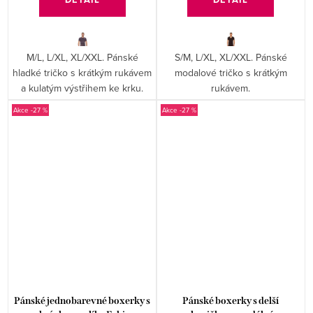
M/L, L/XL, XL/XXL. Pánské
S/M, L/XL, XL/XXL. Pánské
hladké tričko s krátkým rukávem
modalové tričko s krátkým
a kulatým výstřihem ke krku.
rukávem.
-27 %
-27 %
Pánské jednobarevné boxerky s
Pánské boxerky s delší