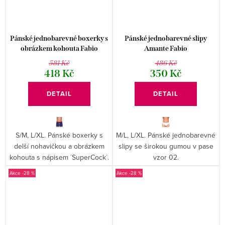
Pánské jednobarevné boxerky s
Pánské jednobarevné slipy
obrázkem kohouta Fabio
Amante Fabio
581 Kč
486 Kč
418 Kč
350 Kč
DETAIL
DETAIL
S/M, L/XL. Pánské boxerky s
M/L, L/XL. Pánské jednobarevné
delší nohavičkou a obrázkem
slipy se širokou gumou v pase
kohouta s nápisem ´SuperCock´.
vzor 02.
-28 %
-28 %