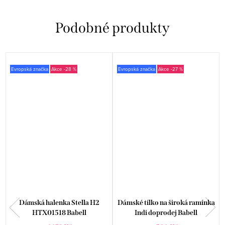
Evropská značka
-28 %
Evropská značka
-27 %
Dámská halenka Stella H2
Dámské tílko na široká ramínka
HTX01518 Babell
Indi doprodej Babell