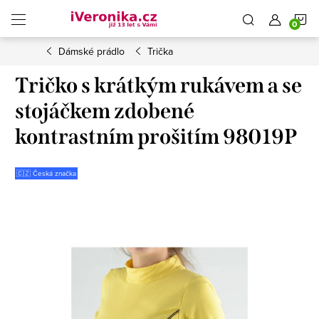
Přejít
N
na
obsah
Dámské prádlo
Trička
K
Tričko s krátkým rukávem a se
stojáčkem zdobené
kontrastním prošitím 98019P
🇨🇿 Česká značka