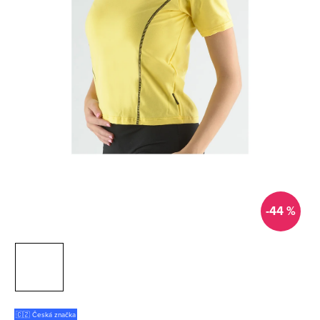
-44 %
🇨🇿 Česká značka