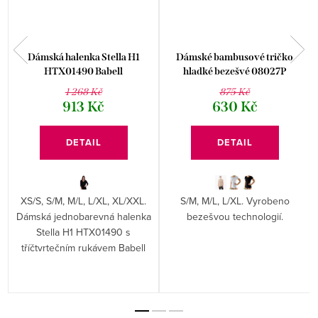
Dámská halenka Stella H1
Dámské bambusové tričko
HTX01490 Babell
hladké bezešvé 08027P
1 268 Kč
875 Kč
913 Kč
630 Kč
DETAIL
DETAIL
XS/S, S/M, M/L, L/XL, XL/XXL.
S/M, M/L, L/XL. Vyrobeno
Dámská jednobarevná halenka
bezešvou technologií.
Stella H1 HTX01490 s
tříčtvrtečním rukávem Babell