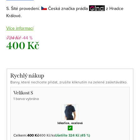
S. Šité provedení.
Česká značka prádla
z Hradce
Králové.
Více informací
-44 %
724 Kč
400 Kč
Měrná
cena:
Rychlý nákup
Barvy, které nechcete přidat, zrušíte kliknutím na zelené zaškrtávátko.
Velikost S
1 barva vybrána
lékořice, ocelová
Celkem:
400 Kč
400 Kč/ks
Ušetříte 324 Kč (45 %)