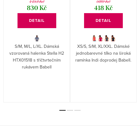
1 153 Kč
580 Kč
830 Kč
418 Kč
DETAIL
DETAIL
S/M, M/L, L/XL. Dámská
XS/S, S/M, XL/XXL. Dámské
vzorovaná halenka Stella H2
jednobarevné tílko na široká
HTX01518 s tříčtvrtečním
ramínka Indi doprodej Babell.
rukávem Babell
Z