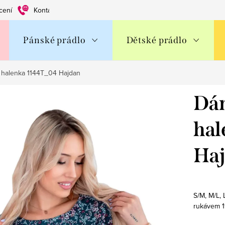
cení
Kontakty
Obchodní podmínky
Ochrana os. údajů
Pánské prádlo
Dětské prádlo
halenka 1144T_04 Hajdan
Dá
hal
Ha
S/M, M/L,
rukávem 