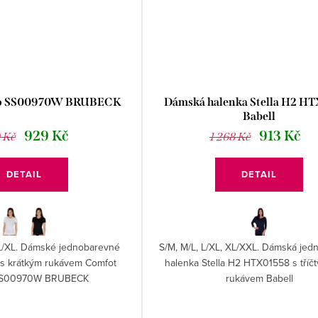
ko SS00970W BRUBECK
Dámská halenka Stella H2 H
Babell
929 Kč
913 Kč
 Kč
1 268 Kč
DETAIL
DETAIL
 L/XL. Dámské jednobarevné
S/M, M/L, L/XL, XL/XXL. Dámská jed
 s krátkým rukávem Comfot
halenka Stella H2 HTX01558 s tříčt
SS00970W BRUBECK
rukávem Babell