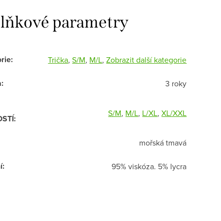
lňkové parametry
rie
:
Trička
,
S/M
,
M/L
,
Zobrazit další kategorie
a
:
3 roky
S/M
,
M/L
,
L/XL
,
XL/XXL
OSTÍ
:
mořská tmavá
í
:
95% viskóza. 5% lycra