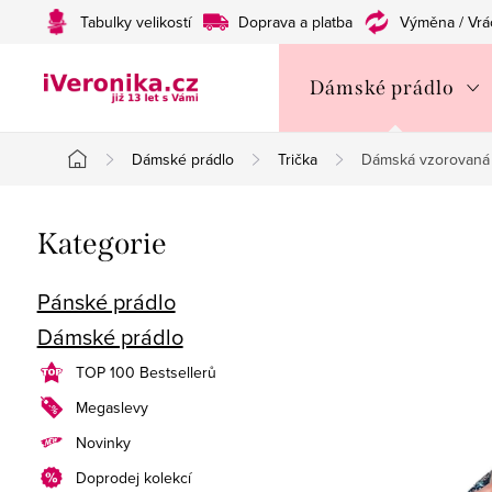
Přejít
Tabulky velikostí
Doprava a platba
Výměna / Vrá
na
obsah
Dámské prádlo
Dámské prádlo
Trička
Dámská vzorovaná 
Domů
P
Přeskočit
Kategorie
o
kategorie
s
Pánské prádlo
Dámské prádlo
t
TOP 100 Bestsellerů
r
Megaslevy
a
Novinky
n
Doprodej kolekcí