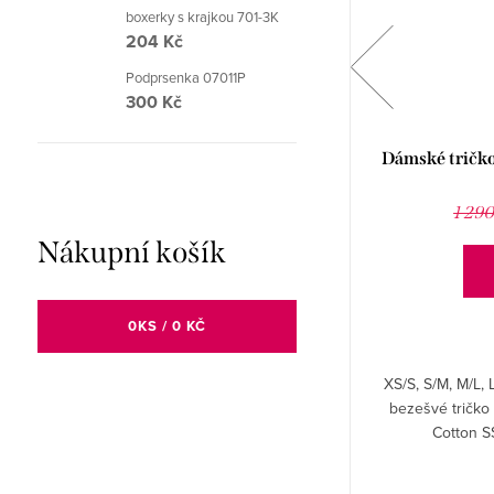
boxerky s krajkou 701-3K
204 Kč
Podprsenka 07011P
300 Kč
Dámská halenka Elza se vzorem melíru
Dámské trič
Babell
487 Kč
677 Kč
1 290
Nákupní košík
DETAIL
0
KS /
0 KČ
XS/S. Dámská halenka Elza s dlouhým rukávem
XS/S, S/M, M/L,
se vzorem melíru.
bezešvé tričko
Cotton 