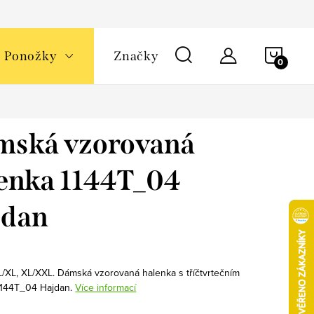
NÁKU
Ponožky
Značky
KOŠÍ
mská vzorovaná
enka 1144T_04
jdan
 L/XL, XL/XXL. Dámská vzorovaná halenka s tříčtvrtečním
1144T_04 Hajdan.
Více informací