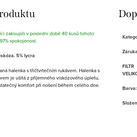
produktu
Dop
ci zakoupili v poslední době 40 kusů tohoto
Katego
 97% spokojenost.
Záruk
iskóza. 5% lycra
FILTR
ná halenka s tříčtvrtečním rukávem. Halenka s
VELIK
rem je ušitá z příjemného viskózového úpletu,
ostatečný komfort při nošení během celého dne.
Barva
:
Složen