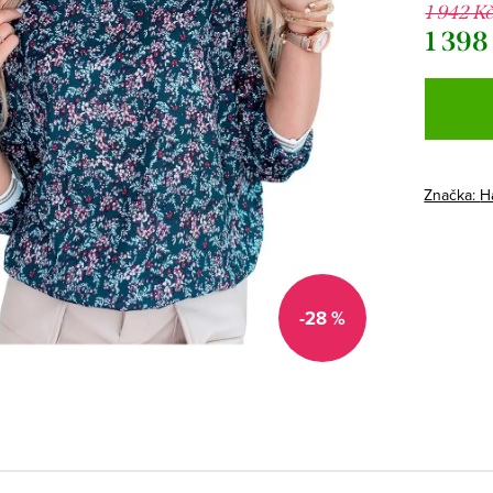
1 942 K
1 398
Měrná
cena:
Značka:
H
-28 %