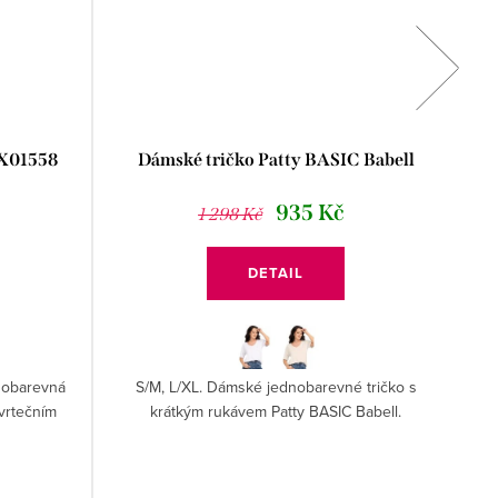
TX01558
Dámské tričko Patty BASIC Babell
935 Kč
1 298 Kč
DETAIL
nobarevná
S/M, L/XL. Dámské jednobarevné tričko s
vrtečním
krátkým rukávem Patty BASIC Babell.
j