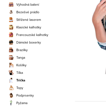
n
Výhodná balení
í
Bezešvé prádlo
Střižené laserem
p
Klasické kalhotky
a
Francouzské kalhotky
n
Dámské boxerky
e
Brazilky
Tanga
l
Košilky
Tílka
Trička
Topy
Podprsenky
Pyžama