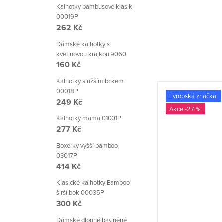
Kalhotky bambusové klasik
00019P
262 Kč
Dámské kalhotky s
květinovou krajkou 9060
160 Kč
Kalhotky s užším bokem
00018P
Evropská značka
Evropská značka
249 Kč
-28 %
-27 %
Kalhotky mama 01001P
277 Kč
Boxerky vyšší bamboo
03017P
414 Kč
Klasické kalhotky Bamboo
širší bok 00035P
300 Kč
Dámské dlouhé bavlněné