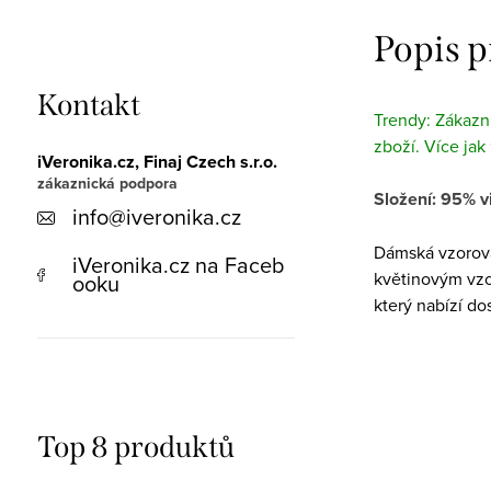
Popis 
Kontakt
Trendy: Zákazní
zboží. Více jak
iVeronika.cz, Finaj Czech s.r.o.
Složení: 95% v
info
@
iveronika.cz
Dámská vzorova
iVeronika.cz na Faceb
květinovým vzo
ooku
který nabízí d
Top 8 produktů