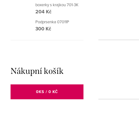
boxerky s krajkou 701-3K
204 Kč
Podprsenka 07011P
300 Kč
Nákupní košík
0
KS /
0 KČ