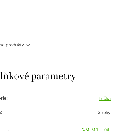
né produkty
lňkové parametry
rie
:
Trička
a
:
3 roky
S/M
,
M/L
,
L/XL