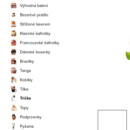
n
Výhodná balení
í
Bezešvé prádlo
Střižené laserem
p
Klasické kalhotky
a
Francouzské kalhotky
n
Dámské boxerky
e
Brazilky
Tanga
l
Košilky
Tílka
Trička
Topy
Podprsenky
Pyžama