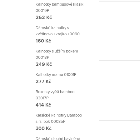
Kalhotky bambusové klasik
00019P
262 Kč
Dámské kalhotky s
květinovou krajkou 9060
160 Kč
Kalhotky s užším bokem
00018P
249 Kč
Kalhotky mama 01001P
277 Kč
Boxerky vyšší bamboo
03017P
414 Kč
Klasické kalhotky Bamboo
širší bok 00035P
300 Kč
Dámské dlouhé bavlněné