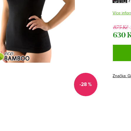
z
Více infor
875 Kč
630 
Měrná
cena:
Značka:
G
-28 %