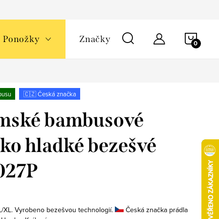
NÁKU
Ponožky
Značky
KOŠÍ
busu
🇨🇿 Česká značka
mské bambusové
čko hladké bezešvé
027P
 L/XL. Vyrobeno bezešvou technologií.
Česká značka prádla