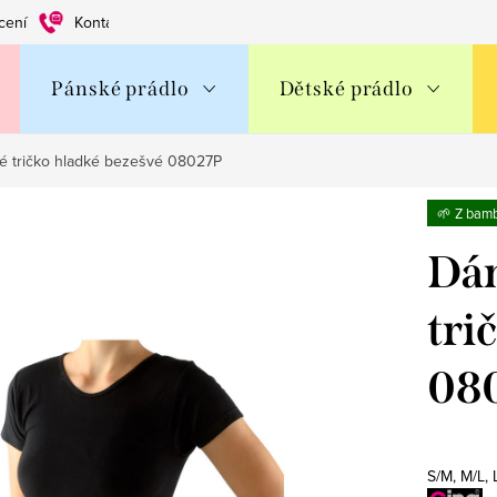
cení
Kontakty
Obchodní podmínky
Ochrana os. údajů
Pánské prádlo
Dětské prádlo
 tričko hladké bezešvé 08027P
🌱 Z bam
Dá
tri
08
S/M, M/L,