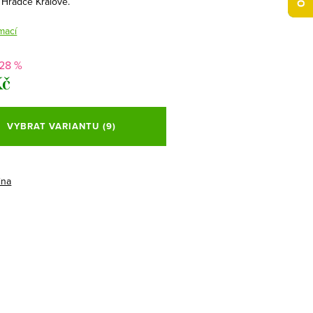
 Hradce Králové.
mací
-28 %
Kč
VYBRAT VARIANTU
(9)
ina