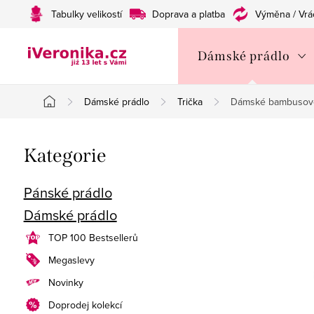
Přejít
Tabulky velikostí
Doprava a platba
Výměna / Vrá
na
obsah
Dámské prádlo
Dámské prádlo
Trička
Dámské bambusové
Domů
P
Přeskočit
Kategorie
o
kategorie
s
Pánské prádlo
Dámské prádlo
t
TOP 100 Bestsellerů
r
Megaslevy
a
Novinky
n
Doprodej kolekcí