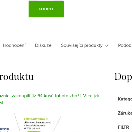
KOUPIT
Hodnocení
Diskuze
Související produkty
Podob
produktu
Dop
azníci zakoupili již 64 kusů tohoto zboží. Více jak
Katego
st.
Záruk
FILTR