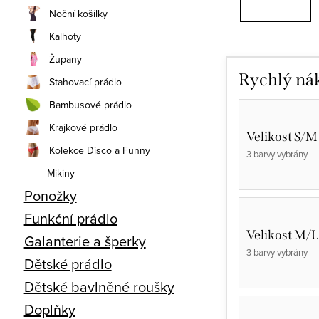
Noční košilky
Kalhoty
Župany
Rychlý ná
Stahovací prádlo
Bambusové prádlo
Krajkové prádlo
Velikost S/M
Kolekce Disco a Funny
3 barvy vybrány
Mikiny
Ponožky
Funkční prádlo
Velikost M/L
Galanterie a šperky
3 barvy vybrány
Dětské prádlo
Dětské bavlněné roušky
Doplňky