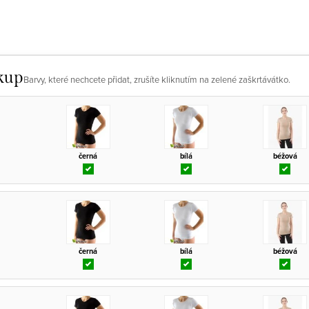
kup
Barvy, které nechcete přidat, zrušíte kliknutím na zelené zaškrtávátko.
černá
bílá
béžová
černá
bílá
béžová