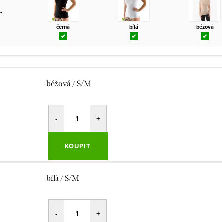
L
černá
bílá
béžová
béžová / S/M
KOUPIT
bílá / S/M