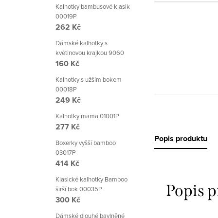
Kalhotky bambusové klasik
00019P
262 Kč
Dámské kalhotky s
květinovou krajkou 9060
160 Kč
Kalhotky s užším bokem
00018P
249 Kč
Kalhotky mama 01001P
277 Kč
Popis produktu
Boxerky vyšší bamboo
03017P
414 Kč
Klasické kalhotky Bamboo
Popis 
širší bok 00035P
300 Kč
Dámské dlouhé bavlněné