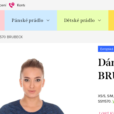
cení
Kontakty
Obchodní podmínky
Ochrana os. údajů
Pánské prádlo
Dětské prádlo
11570 BRUBECK
Evropská
Dám
BR
XS/S, S/M
SS11570.
1 085 K