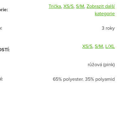
Trička
,
XS/S
,
S/M
,
Zobrazit další
rie
:
kategorie
a
:
3 roky
XS/S
,
S/M
,
L/XL
OSTÍ
:
růžová (pink)
í
:
65% polyester. 35% polyamid