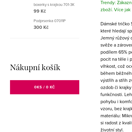
Trendy: Zákazní
boxerky s krajkou 701-3K
zboží. Více jak
99 Kč
Podprsenka 07011P
Dámské tričko 
300 Kč
které hledají s
Jemný růžový o
svěže a zárove
podílem 65% po
pocit na těle i
Nákupní košík
vlhkost, což oce
během běžného 
výstřih a střih
ozdob či krajky
0
KS /
0 KČ
funkčnosti. Leh
pohybu i komfor
vzoru, bez kraj
materiálu: Mik
si radost z kva
životní styl.