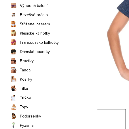
n
Výhodná balení
í
Bezešvé prádlo
Střižené laserem
p
Klasické kalhotky
a
Francouzské kalhotky
n
Dámské boxerky
e
Brazilky
Tanga
l
Košilky
Tílka
Trička
Topy
Podprsenky
Pyžama