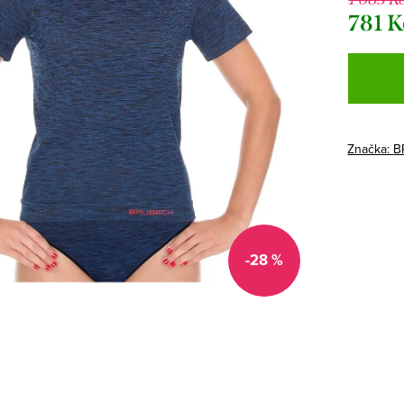
781 K
Měrná
cena:
Značka:
B
-28 %