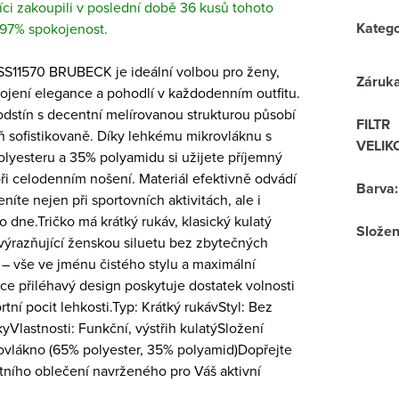
ci zakoupili v poslední době 36 kusů tohoto
Katego
 97% spokojenost.
SS11570 BRUBECK je ideální volbou pro ženy,
Záruk
pojení elegance a pohodlí v každodenním outfitu.
dstín s decentní melírovanou strukturou působí
FILTR
ň sofistikovaně. Díky lehkému mikrovláknu s
VELIK
lyesteru a 35% polyamidu si užijete příjemný
 při celodenním nošení. Materiál efektivně odvádí
Barva
:
níte nejen při sportovních aktivitách, ale i
dne.Tričko má krátký rukáv, klasický kulatý
Složen
 zvýrazňující ženskou siluetu bez zbytečných
 – vše ve jménu čistého stylu a maximální
ce přiléhavý design poskytuje dostatek volnosti
tní pocit lehkosti.Typ: Krátký rukávStyl: Bez
kyVlastnosti: Funkční, výstřih kulatýSložení
rovlákno (65% polyester, 35% polyamid)Dopřejte
litního oblečení navrženého pro Váš aktivní