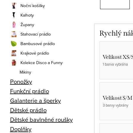
Noční košilky
Kalhoty
Župany
Rychlý ná
Stahovací prádlo
Bambusové prádlo
Krajkové prádlo
Velikost XS/
Kolekce Disco a Funny
1 barva vybrána
Mikiny
Ponožky
Funkční prádlo
Velikost S/M
Galanterie a šperky
3 barvy vybrány
Dětské prádlo
Dětské bavlněné roušky
Doplňky