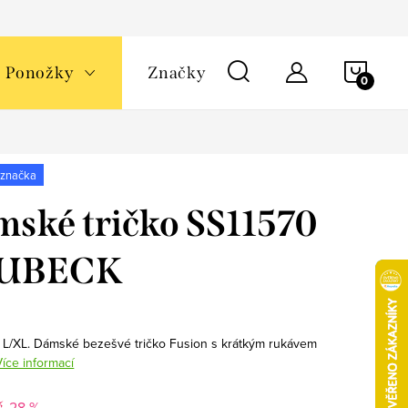
NÁKU
Ponožky
Značky
KOŠÍ
 značka
ské tričko SS11570
UBECK
, L/XL. Dámské bezešvé tričko Fusion s krátkým rukávem
Více informací
-28 %
č