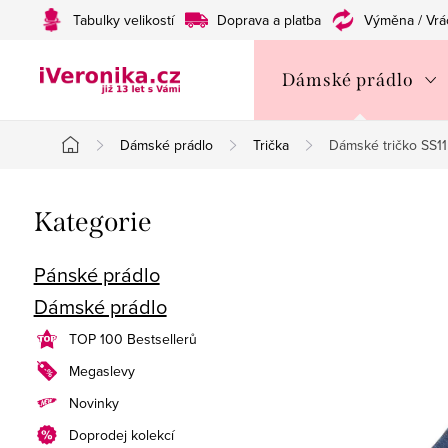
Přejít
Tabulky velikostí
Doprava a platba
Výměna / Vrá
na
obsah
Dámské prádlo
Dámské prádlo
Trička
Dámské tričko SS
Domů
P
Přeskočit
Kategorie
o
kategorie
s
Pánské prádlo
Dámské prádlo
t
TOP 100 Bestsellerů
r
Megaslevy
a
Novinky
n
Doprodej kolekcí