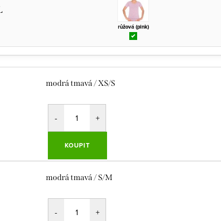
L
růžová (pink)
modrá tmavá / XS/S
KOUPIT
modrá tmavá / S/M