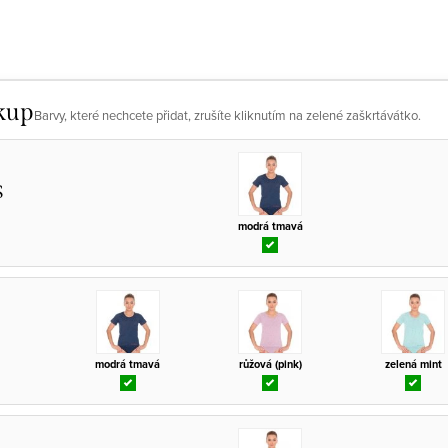
kup
Barvy, které nechcete přidat, zrušíte kliknutím na zelené zaškrtávátko.
S
modrá tmavá
modrá tmavá
růžová (pink)
zelená mint