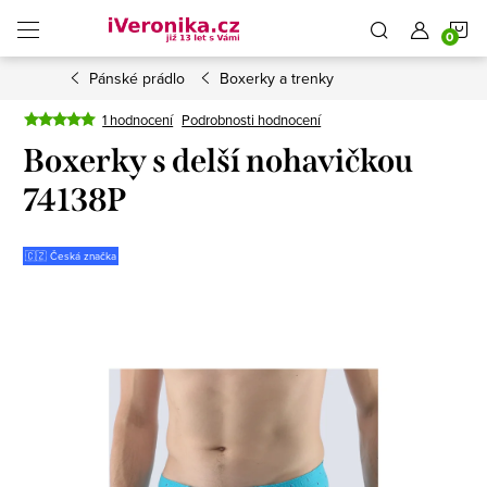
Přejít
N
na
obsah
Pánské prádlo
Boxerky a trenky
K
1 hodnocení
Podrobnosti hodnocení
Boxerky s delší nohavičkou
74138P
🇨🇿 Česká značka