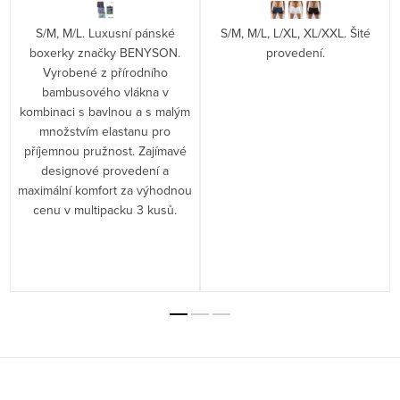
S/M, M/L. Luxusní pánské
S/M, M/L, L/XL, XL/XXL. Šité
boxerky značky BENYSON.
provedení.
Vyrobené z přírodního
bambusového vlákna v
kombinaci s bavlnou a s malým
množstvím elastanu pro
příjemnou pružnost. Zajímavé
designové provedení a
maximální komfort za výhodnou
cenu v multipacku 3 kusů.
i
Z