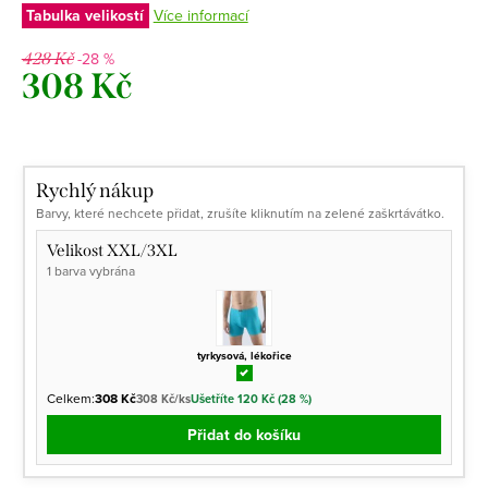
Tabulka velikostí
Více informací
-28 %
428 Kč
308 Kč
Měrná
cena:
Rychlý nákup
Barvy, které nechcete přidat, zrušíte kliknutím na zelené zaškrtávátko.
Velikost XXL/3XL
1 barva vybrána
tyrkysová, lékořice
Celkem:
308 Kč
308 Kč/ks
Ušetříte 120 Kč (28 %)
Přidat do košíku