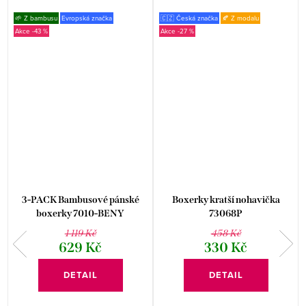
🌱 Z bambusu
Evropská značka
🇨🇿 Česká značka
🍂 Z modalu
-43 %
-27 %
3-PACK Bambusové pánské
Boxerky kratší nohavička
boxerky 7010-BENY
73068P
1 119 Kč
458 Kč
629 Kč
330 Kč
DETAIL
DETAIL