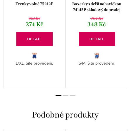
Trenky volné 75212P
Boxerky s delší nohavičkou
74145P skladový doprodej
381 Kč
464 Kč
274 Kč
348 Kč
DETAIL
DETAIL
L/XL. Šité provedení.
S/M. Šité provedení.