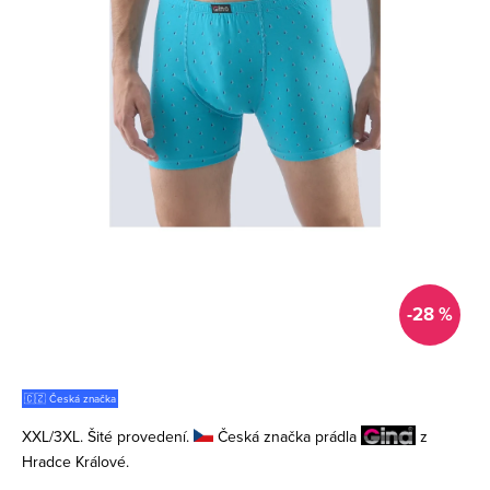
-28 %
🇨🇿 Česká značka
XXL/3XL. Šité provedení.
Česká značka prádla
z
Hradce Králové.