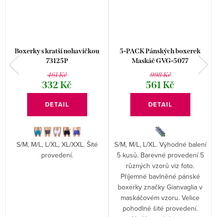
Boxerky s kratší nohavičkou
5-PACK Pánských boxerek
73125P
Maskáč GVG-5077
461 Kč
998 Kč
332 Kč
561 Kč
DETAIL
DETAIL
S/M, M/L, L/XL, XL/XXL. Šité
S/M, M/L, L/XL. Výhodné balení
provedení.
5 kusů. Barevné provedení 5
různých vzorů viz foto.
Příjemné bavlněné pánské
boxerky značky Gianvaglia v
maskáčovém vzoru. Velice
pohodlné šité provedení.