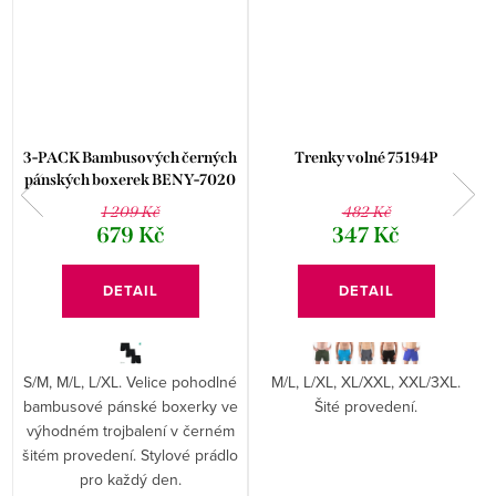
3-PACK Bambusových černých
Trenky volné 75194P
pánských boxerek BENY-7020
1 209 Kč
482 Kč
679 Kč
347 Kč
DETAIL
DETAIL
S/M, M/L, L/XL. Velice pohodlné
M/L, L/XL, XL/XXL, XXL/3XL.
bambusové pánské boxerky ve
Šité provedení.
výhodném trojbalení v černém
šitém provedení. Stylové prádlo
pro každý den.