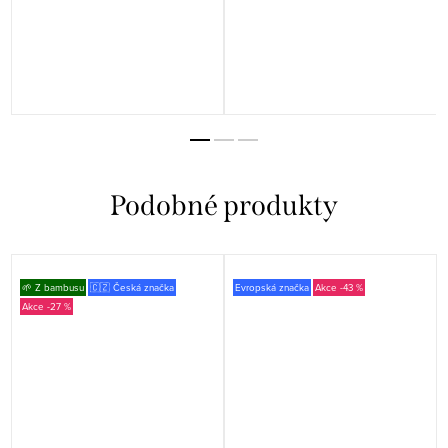
🌱 Z bambusu
🇨🇿 Česká značka
Evropská značka
-43 %
-27 %