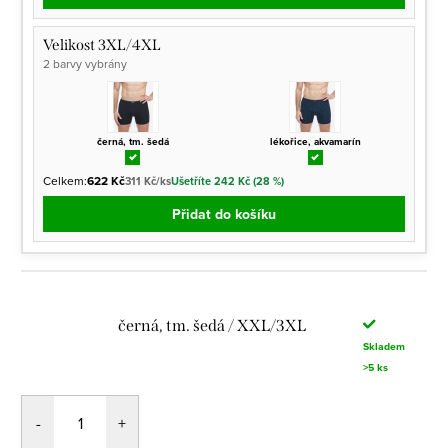
Velikost 3XL/4XL
2 barvy vybrány
černá, tm. šedá
lékořice, akvamarín
Celkem:
622 Kč
311 Kč/ks
Ušetříte 242 Kč (28 %)
Přidat do košíku
černá, tm. šedá / XXL/3XL
Skladem
>5 ks