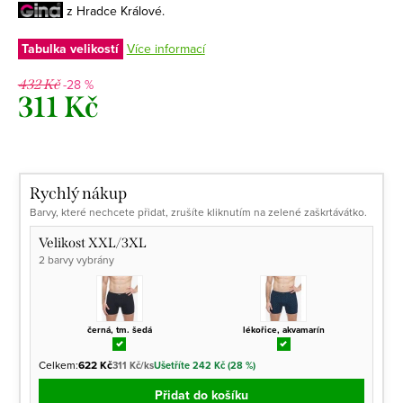
z Hradce Králové.
Tabulka velikostí
Více informací
-28 %
432 Kč
311 Kč
Měrná
cena:
Rychlý nákup
Barvy, které nechcete přidat, zrušíte kliknutím na zelené zaškrtávátko.
Velikost XXL/3XL
2 barvy vybrány
černá, tm. šedá
lékořice, akvamarín
Celkem:
622 Kč
311 Kč/ks
Ušetříte 242 Kč (28 %)
Přidat do košíku