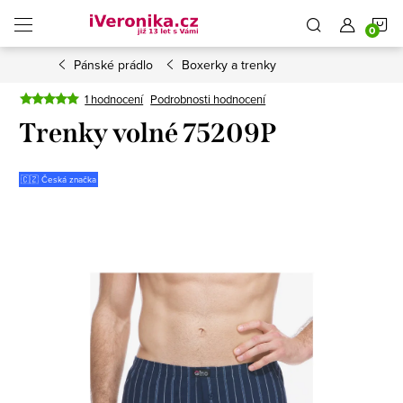
Přejít
N
na
obsah
Pánské prádlo
Boxerky a trenky
K
1 hodnocení
Podrobnosti hodnocení
Trenky volné 75209P
🇨🇿 Česká značka