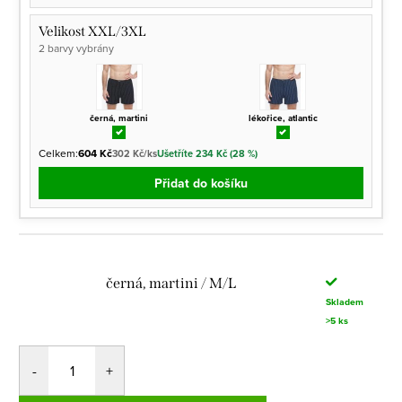
Velikost XXL/3XL
2 barvy vybrány
černá, martini
lékořice, atlantic
Celkem:
604 Kč
302 Kč/ks
Ušetříte 234 Kč (28 %)
Přidat do košíku
černá, martini / M/L
Skladem
>5 ks