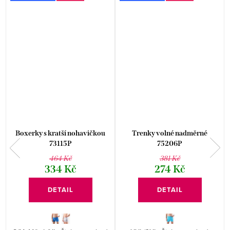
Boxerky s kratší nohavičkou
Trenky volné nadměrné
73115P
75206P
464 Kč
381 Kč
334 Kč
274 Kč
DETAIL
DETAIL