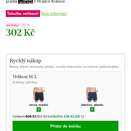
prádla
z Hradce Králové.
Tabulka velikostí
Více informací
-27 %
419 Kč
302 Kč
Měrná
cena:
Rychlý nákup
Barvy, které nechcete přidat, zrušíte kliknutím na zelené zaškrtávátko.
Velikost M/L
2 barvy vybrány
černá, martini
lékořice, atlantic
Celkem:
604 Kč
302 Kč/ks
Ušetříte 234 Kč (28 %)
Přidat do košíku