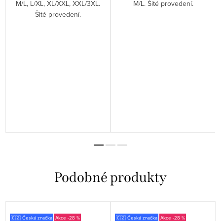
M/L, L/XL, XL/XXL, XXL/3XL.
M/L. Šité provedení.
Šité provedení.
m
u
🇨🇿 Česká značka
-28 %
🇨🇿 Česká značka
-28 %