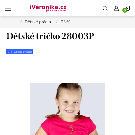
Přejít
N
na
obsah
Dětské prádlo
Dívčí
K
Dětské tričko 28003P
🇨🇿 Česká značka