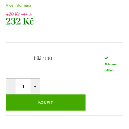
Více informací
–44 %
420 Kč
232 Kč
Měrná
cena:
bílá / 140
Skladem
(>5 ks)
KOUPIT