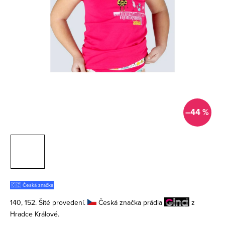
–44 %
🇨🇿 Česká značka
140, 152. Šité provedení.
Česká značka prádla
z
Hradce Králové.