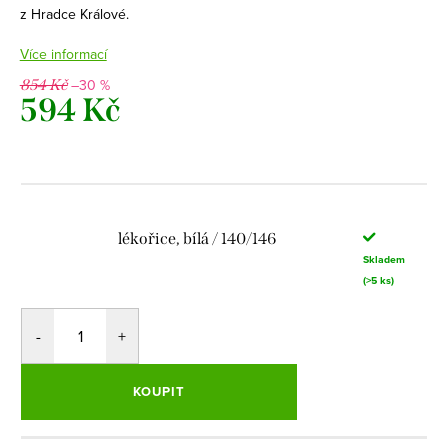
z Hradce Králové.
Více informací
–30 %
854 Kč
594 Kč
Měrná
cena:
lékořice, bílá / 140/146
Skladem
(>5 ks)
KOUPIT