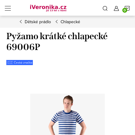
Přejít
N
na
obsah
Dětské prádlo
Chlapecké
K
Pyžamo krátké chlapecké
69006P
🇨🇿 Česká značka