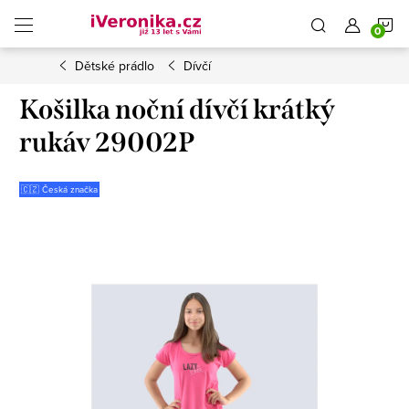
Přejít
N
na
obsah
Dětské prádlo
Dívčí
K
Košilka noční dívčí krátký
rukáv 29002P
🇨🇿 Česká značka