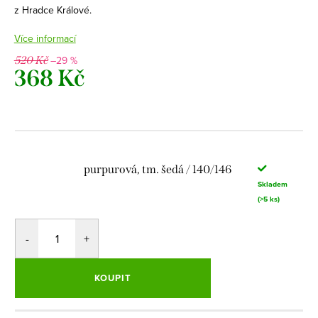
z Hradce Králové.
Více informací
–29 %
520 Kč
368 Kč
Měrná
cena:
purpurová, tm. šedá / 140/146
Skladem
(>5 ks)
KOUPIT