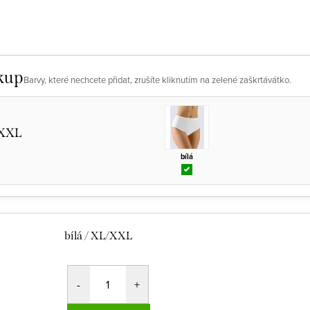
kup
Barvy, které nechcete přidat, zrušíte kliknutím na zelené zaškrtávátko.
/XXL
bílá
bílá / XL/XXL