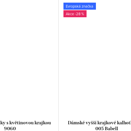
Evropská značka
-28 %
ky s květinovou krajkou
Dámské vyšší krajkové kalho
9060
005 Babell