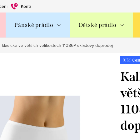
cení
Kontakty
Obchodní podmínky
Ochrana os. údajů
Pánské prádlo
Dětské prádlo
y klasické ve větších velikostech 11086P skladový doprodej
🇨🇿 Čes
Kal
vět
110
dop