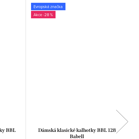
Evropská značka

-28 %
tky BBL
Dámská klasické kalhotky BBL 128
Babell