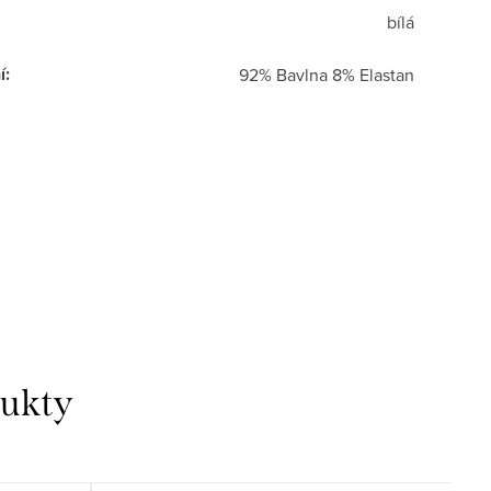
bílá
í
:
92% Bavlna 8% Elastan
dukty