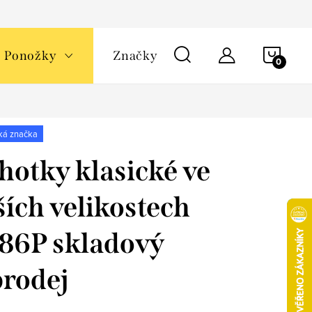
NÁKU
Ponožky
Značky
KOŠÍ
ká značka
hotky klasické ve
ších velikostech
86P skladový
rodej