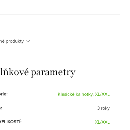
né produkty
lňkové parametry
rie
:
Klasické kalhotky
,
XL/XXL
a
:
3 roky
VELIKOSTÍ
:
XL/XXL