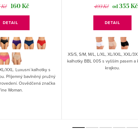
160 Kč
355 K
 Kč
493 Kč
od
DETAIL
DETAIL
XS/S, S/M, M/L, L/XL, XL/XXL, XXL/3
kalhotky BBL 005 s vyšším pasem a 
krajkou.
 XL/XXL. Luxusní kalhotky s
ou. Příjemný bavlněný pružný
 provedení. Osvědčená značka
Fine Woman.