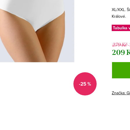
XL/XXL. Š
Králové.
Tabulka v
279 Kč
209 
Měrná
cena:
-25 %
Značka:
G