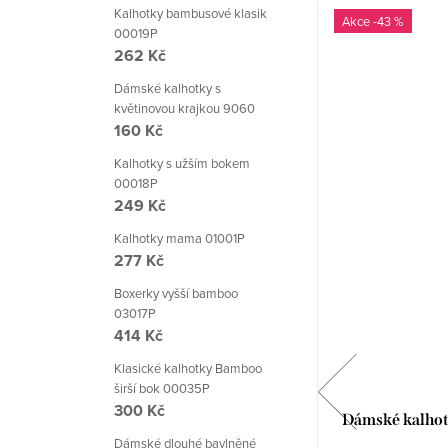
Kalhotky bambusové klasik
Evropská značka
-43 %
00019P
-27 %
262 Kč
Dámské kalhotky s
květinovou krajkou 9060
160 Kč
Kalhotky s užším bokem
00018P
249 Kč
Kalhotky mama 01001P
277 Kč
Boxerky vyšší bamboo
03017P
414 Kč
Klasické kalhotky Bamboo
širší bok 00035P
300 Kč
Dámská klasické kalhotky BBL 130
Dámské kalhot
Babell
Dámské dlouhé bavlněné