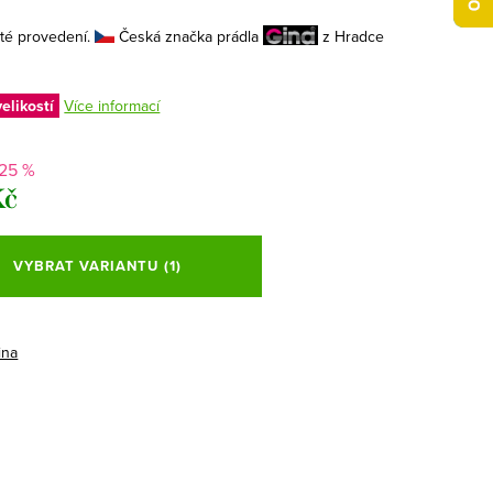
ité provedení.
Česká značka prádla
z Hradce
elikostí
Více informací
-25 %
Kč
VYBRAT VARIANTU
(1)
ina