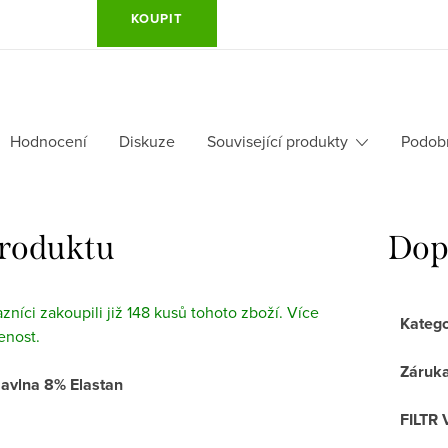
KOUPIT
Hodnocení
Diskuze
Související produkty
Podob
produktu
Dop
azníci zakoupili již 148 kusů tohoto zboží. Více
Katego
enost.
Záruk
avlna 8% Elastan
FILTR 