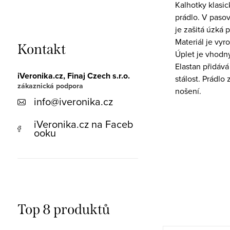
Kalhotky klasic
prádlo. V pasov
je zašitá úzká 
Materiál je vyr
Kontakt
Úplet je vhodný
Elastan přidává
iVeronika.cz, Finaj Czech s.r.o.
stálost. Prádlo
nošení.
info
@
iveronika.cz
iVeronika.cz na Faceb
ooku
Top 8 produktů