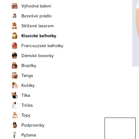
n
Výhodná balení
í
Bezešvé prádlo
Střižené laserem
p
Klasické kalhotky
a
Francouzské kalhotky
n
Dámské boxerky
e
Brazilky
Tanga
l
Košilky
Tílka
Trička
Topy
Podprsenky
Pyžama