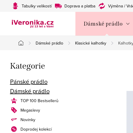
Přejít
Tabulky velikostí
Doprava a platba
Výměna / Vrá
na
obsah
Dámské prádlo
Dámské prádlo
Klasické kalhotky
Kalhotk
Domů
P
Přeskočit
Kategorie
o
kategorie
s
Pánské prádlo
Dámské prádlo
t
TOP 100 Bestsellerů
r
Megaslevy
a
Novinky
n
Doprodej kolekcí