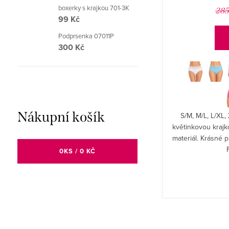
boxerky s krajkou 701-3K
250 Kč
347 Kč
285
99 Kč
Podprsenka 07011P
DETAIL
300 Kč
XS/S. Dámské klasické kalhotky BBL 130 s
květinovou krajkou.
Nákupní košík
S/M, M/L, L/XL,
květinkovou krajk
materiál. Krásné
0
KS /
0 KČ