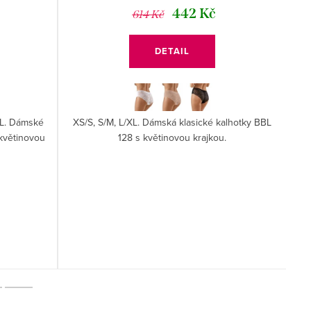
č
442 Kč
614 Kč
DETAIL
XL. Dámské
XS/S, S/M, L/XL. Dámská klasické kalhotky BBL
S/
květinovou
128 s květinovou krajkou.
b
p
je