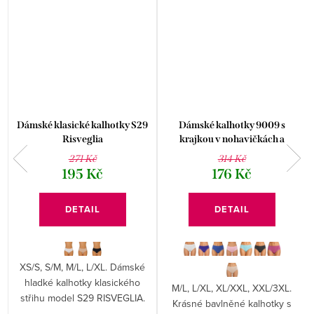
Dámské klasické kalhotky S29
Dámské kalhotky 9009 s
Risveglia
krajkou v nohavičkách a
ozdobným lemem
271 Kč
314 Kč
195 Kč
176 Kč
DETAIL
DETAIL
XS/S, S/M, M/L, L/XL. Dámské
hladké kalhotky klasického
M/L, L/XL, XL/XXL, XXL/3XL.
střihu model S29 RISVEGLIA.
Krásné bavlněné kalhotky s