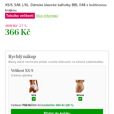
XS/S, S/M, L/XL. Dámské klasické kalhotky BBL 048 s květinovou
krajkou.
Tabulka velikostí
Více informací
-27 %
508 Kč
366 Kč
Měrná
cena:
Rychlý nákup
Barvy, které nechcete přidat, zrušíte kliknutím na zelené zaškrtávátko.
Velikost XS/S
2 barvy vybrány
bílá
tělová
Celkem:
732 Kč
366 Kč/ks
Ušetříte 284 Kč (28 %)
Přidat do košíku