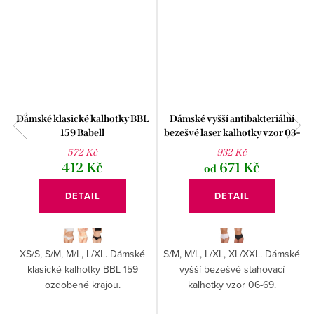
Dámské klasické kalhotky BBL
Dámské vyšší antibakteriální
159 Babell
bezešvé laser kalhotky vzor 03-
69 Hanna Style
572 Kč
932 Kč
412 Kč
671 Kč
od
DETAIL
DETAIL
XS/S, S/M, M/L, L/XL. Dámské
S/M, M/L, L/XL, XL/XXL. Dámské
klasické kalhotky BBL 159
vyšší bezešvé stahovací
ozdobené krajou.
kalhotky vzor 06-69.