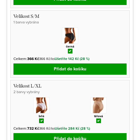
Velikost S/M
1 barva vybrána
černá
Celkem:
366 Kč
366 Kč/ks
Ušetříte 142 Kč (28 %)
Přidat do košíku
Velikost L/XL
2 barvy vybrány
bílá
tělová
Celkem:
732 Kč
366 Kč/ks
Ušetříte 284 Kč (28 %)
Přidat do košíku