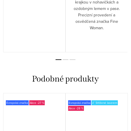
krajkou v nohavičkách a
ozdobným lemem v pase.
Precizní provedení a
osvědčená značka Fine
Woman.
Evropská značka
-27 %
Evropská značka
☄️ Střižené laserem
-28 %