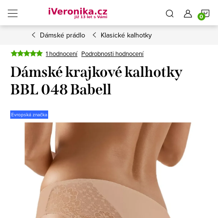
Přejít
N
na
obsah
Dámské prádlo
Klasické kalhotky
K
1 hodnocení
Podrobnosti hodnocení
Dámské krajkové kalhotky
BBL 048 Babell
Evropská značka