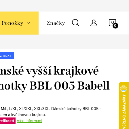
NÁKU
Ponožky
Značky
KOŠÍ
 značka
ské vyšší krajkové
hotky BBL 005 Babell
, M/L, L/XL, XL/XXL, XXL/3XL. Dámské kalhotky BBL 005 s
sem a květinovou krajkou.
elikostí
Více informací