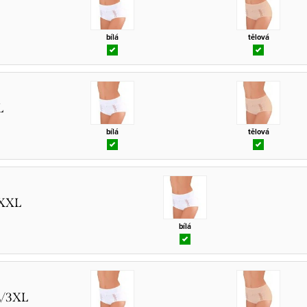
bílá
tělová
L
bílá
tělová
/XXL
bílá
L/3XL