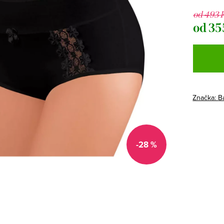
od 493 
od
35
Měrná
cena:
Značka:
B
-28 %