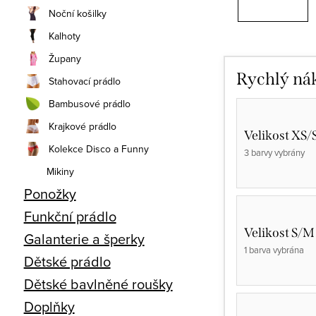
Noční košilky
Kalhoty
Župany
Rychlý ná
Stahovací prádlo
Bambusové prádlo
Krajkové prádlo
Velikost XS/
Kolekce Disco a Funny
3 barvy vybrány
Mikiny
Ponožky
Funkční prádlo
Velikost S/M
Galanterie a šperky
1 barva vybrána
Dětské prádlo
Dětské bavlněné roušky
Doplňky