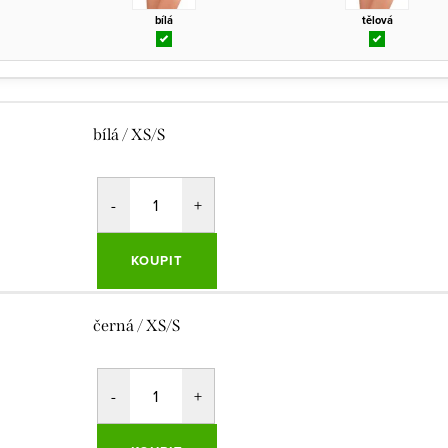
bílá
tělová
bílá / XS/S
KOUPIT
černá / XS/S