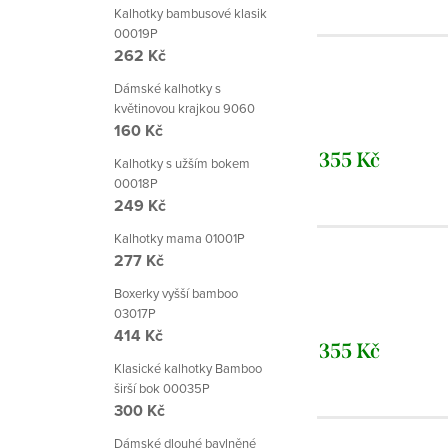
Kalhotky bambusové klasik
00019P
262 Kč
Dámské kalhotky s
květinovou krajkou 9060
160 Kč
355 Kč
Kalhotky s užším bokem
00018P
249 Kč
Kalhotky mama 01001P
277 Kč
Boxerky vyšší bamboo
03017P
414 Kč
355 Kč
Klasické kalhotky Bamboo
širší bok 00035P
300 Kč
Dámské dlouhé bavlněné