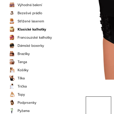
n
Výhodná balení
í
Bezešvé prádlo
Střižené laserem
p
Klasické kalhotky
a
Francouzské kalhotky
n
Dámské boxerky
e
Brazilky
Tanga
l
Košilky
Tílka
Trička
Topy
Podprsenky
Pyžama