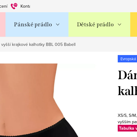
cení
Kontakty
Obchodní podmínky
Ochrana os. údajů
Pánské prádlo
Dětské prádlo
vyšší krajkové kalhotky BBL 005 Babell
Evropská
Dám
kal
XS/S, S/M
vyšším pa
Tabulka v