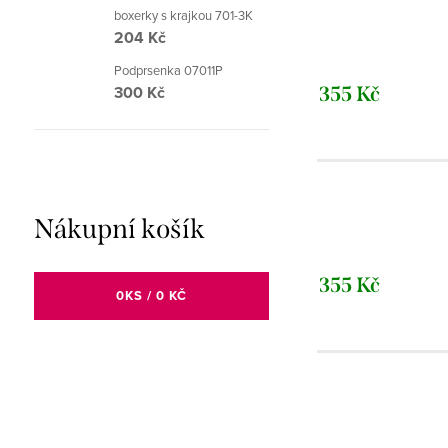
boxerky s krajkou 701-3K
204 Kč
Podprsenka 07011P
300 Kč
355 Kč
Nákupní košík
355 Kč
0
KS /
0 KČ