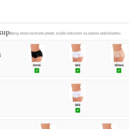
kup
Barvy, které nechcete přidat, zrušíte kliknutím na zelené zaškrtávátko.
S
černá
bílá
tělová
bílá