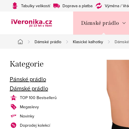
Přejít
Tabulky velikostí
Doprava a platba
Výměna / Vrá
na
obsah
Dámské prádlo
Dámské prádlo
Klasické kalhotky
Dámské 
Domů
P
Přeskočit
Kategorie
o
kategorie
s
Pánské prádlo
Dámské prádlo
t
TOP 100 Bestsellerů
r
Megaslevy
a
Novinky
n
Doprodej kolekcí