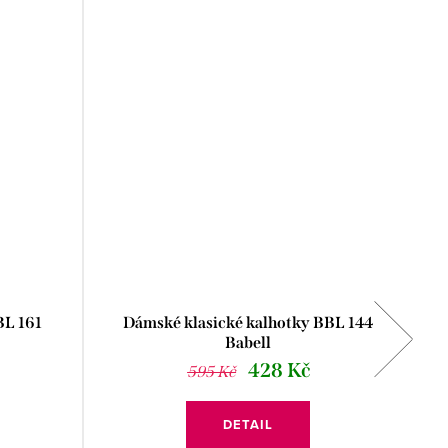
BL 161
Dámské klasické kalhotky BBL 144
Babell
G
428 Kč
595 Kč
DETAIL