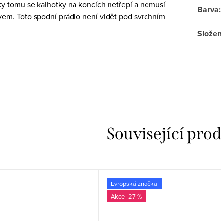
ky tomu se kalhotky na koncích netřepí a nemusí
Barva
:
vem. Toto spodní prádlo není vidět pod svrchním
Složen
Související pro
Evropská značka
-27 %