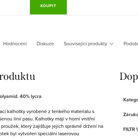
KOUPIT
Hodnocení
Diskuze
Související produkty
Podob
produktu
Dop
olyamid. 40% lycra
Katego
cí kalhotky vyrobené z tenkého materialu s
Záruk
nou linií pasu. Kalhotky mají v horní vnitřní
 proužek, který zajišťuje jejich správné držení na
FILTR 
hotek byl vytvořen speciální laserovou