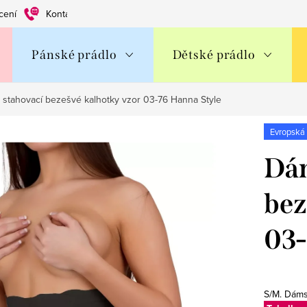
cení
Kontakty
Obchodní podmínky
Ochrana os. údajů
Pánské prádlo
Dětské prádlo
stahovací bezešvé kalhotky vzor 03-76 Hanna Style
Evropská
Dám
bez
03-
S/M. Dáms