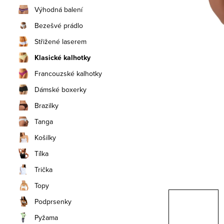
n
Výhodná balení
í
Bezešvé prádlo
Střižené laserem
p
Klasické kalhotky
a
Francouzské kalhotky
n
Dámské boxerky
e
Brazilky
Tanga
l
Košilky
Tílka
Trička
Topy
Podprsenky
Pyžama