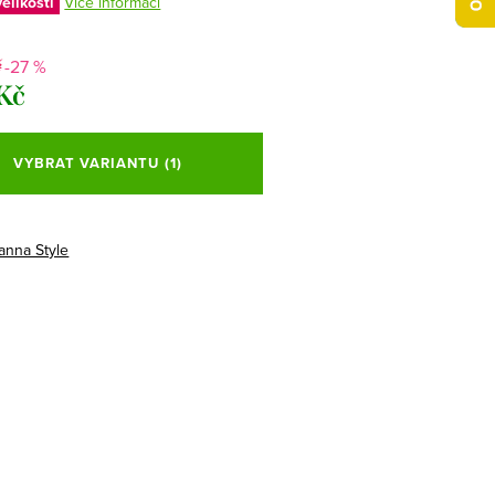
elikostí
Více informací
-27 %
č
 Kč
VYBRAT VARIANTU
(1)
anna Style