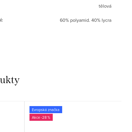
tělová
í
:
60% polyamid. 40% lycra
dukty
Evropská značka

-28 %
E
☄