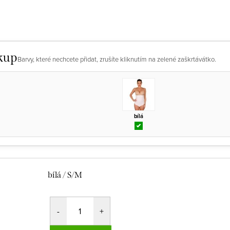
kup
Barvy, které nechcete přidat, zrušíte kliknutím na zelené zaškrtávátko.
bílá
bílá / S/M