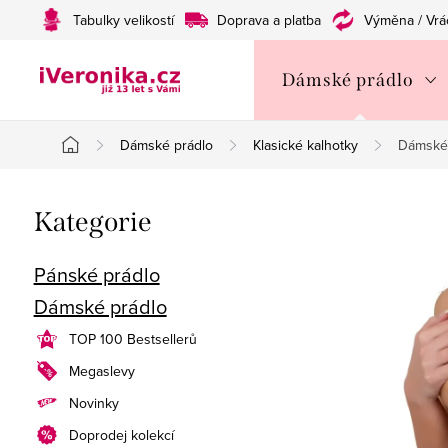
Přejít
Tabulky velikostí
Doprava a platba
Výměna / Vrá
na
obsah
Dámské prádlo
Dámské prádlo
Klasické kalhotky
Dámské 
Domů
P
Přeskočit
Kategorie
o
kategorie
s
Pánské prádlo
Dámské prádlo
t
TOP 100 Bestsellerů
r
Megaslevy
a
Novinky
n
Doprodej kolekcí