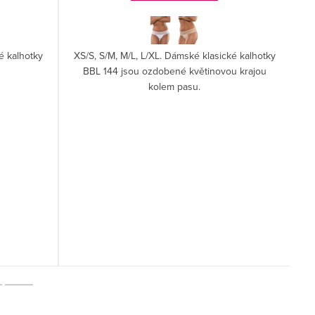
é kalhotky
XS/S, S/M, M/L, L/XL. Dámské klasické kalhotky
S
BBL 144 jsou ozdobené květinovou krajou
kolem pasu.
t
T
p