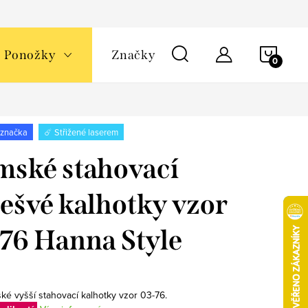
NÁKU
Ponožky
Značky
KOŠÍ
 značka
☄️ Střižené laserem
ské stahovací
ešvé kalhotky vzor
76 Hanna Style
ké vyšší stahovací kalhotky vzor 03-76.