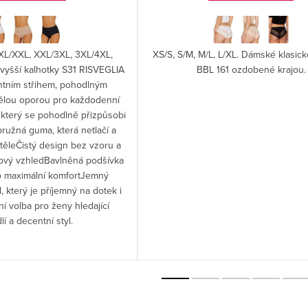
 XL/XXL, XXL/3XL, 3XL/4XL,
XS/S, S/M, M/L, L/XL. Dámské klasick
vyšší kalhotky S31 RISVEGLIA
BBL 161 ozdobené krajou.
antním střihem, pohodlným
vělou oporou pro každodenní
 který se pohodlně přizpůsobí
ružná guma, která netlačí a
těleČistý design bez vzoru a
sový vzhledBavlněná podšívka
o maximální komfortJemný
, který je příjemný na dotek i
í volba pro ženy hledající
í a decentní styl.