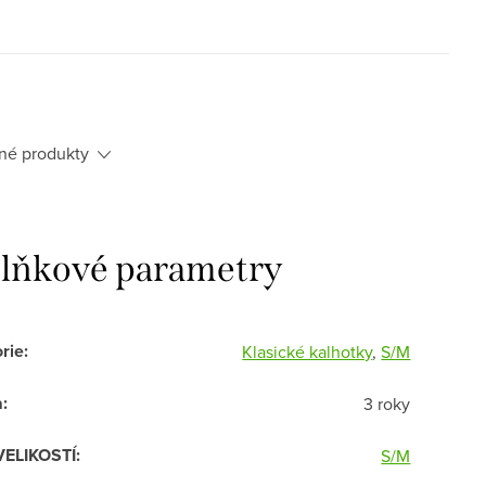
né produkty
lňkové parametry
rie
:
Klasické kalhotky
,
S/M
a
:
3 roky
VELIKOSTÍ
:
S/M