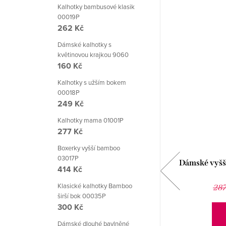
Kalhotky bambusové klasik
00019P
262 Kč
Dámské kalhotky s
květinovou krajkou 9060
160 Kč
Kalhotky s užším bokem
00018P
249 Kč
Kalhotky mama 01001P
277 Kč
Boxerky vyšší bamboo
03017P
Bokové kalhotky I love you
Dámské vyšší
414 Kč
93 Kč
Klasické kalhotky Bamboo
165 Kč
287
širší bok 00035P
300 Kč
DETAIL
Dámské dlouhé bavlněné