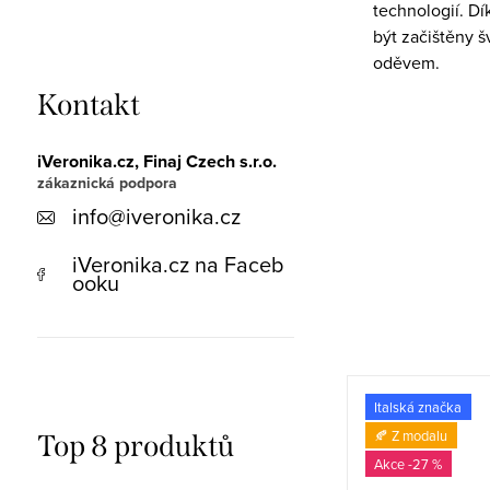
technologií. Dí
být začištěny š
oděvem.
Kontakt
iVeronika.cz, Finaj Czech s.r.o.
info
@
iveronika.cz
iVeronika.cz na Faceb
ooku
-43 %
Italská značka
🍂 Z modalu
Top 8 produktů
-27 %