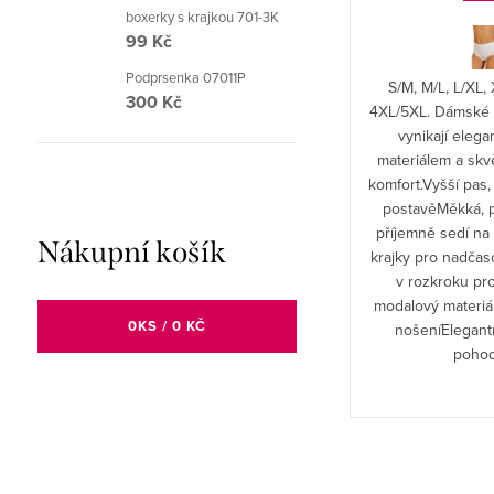
boxerky s krajkou 701-3K
99 Kč
Podprsenka 07011P
XS/S. Šité provedení. Krajkový lem. Klín je
S/M, M/L, L/XL,
300 Kč
podšitý látkou ze 100% bavlny. Ušito z měkkého
4XL/5XL. Dámské 
pružného materiálu. Příjemné na dotek.
vynikají eleg
materiálem a sk
komfort.Vyšší pas,
postavěMěkká, p
příjemně sedí na 
Nákupní košík
krajky pro nadča
v rozkroku pr
modalový materiál
0
KS /
0 KČ
nošeníElegantn
pohodl