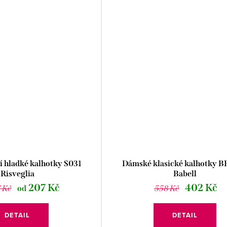
 hladké kalhotky S031
Dámské klasické kalhotky B
Risveglia
Babell
207 Kč
402 Kč
 Kč
od
558 Kč
DETAIL
DETAIL