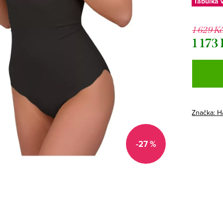
Tabulka v
1 629 K
1 173
Měrná
cena:
Značka:
H
-27 %