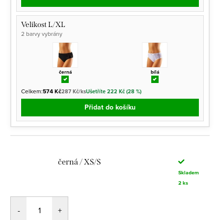
Velikost L/XL
2 barvy vybrány
černá
bílá
Celkem:
574 Kč
287 Kč/ks
Ušetříte 222 Kč (28 %)
Přidat do košíku
černá / XS/S
Skladem
2 ks