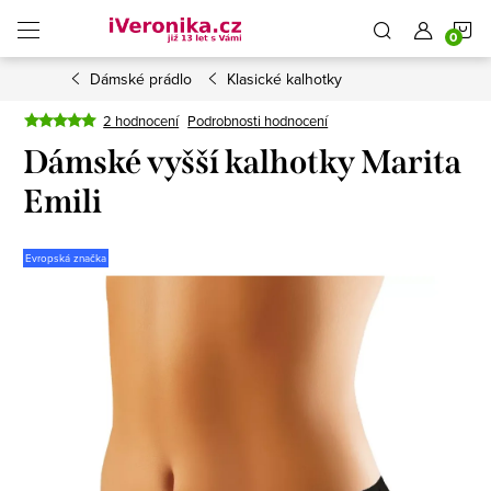
Přejít
N
na
obsah
Dámské prádlo
Klasické kalhotky
K
2 hodnocení
Podrobnosti hodnocení
Dámské vyšší kalhotky Marita
Emili
Evropská značka