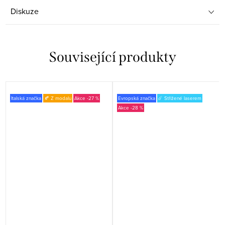
Diskuze
Související produkty
Italská značka
🍂 Z modalu
-27 %
Evropská značka
☄️ Střižené laserem
-28 %