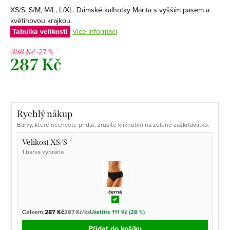
XS/S, S/M, M/L, L/XL. Dámské kalhotky Marita s vyšším pasem a
květinovou krajkou.
Tabulka velikostí
Více informací
-27 %
398 Kč
287 Kč
Měrná
cena:
Rychlý nákup
Barvy, které nechcete přidat, zrušíte kliknutím na zelené zaškrtávátko.
Velikost XS/S
1 barva vybrána
černá
Celkem:
287 Kč
287 Kč/ks
Ušetříte 111 Kč (28 %)
Přidat do košíku