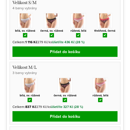
Velikost S/M
4 barvy vybrány
bílá, sv. růžová
černá, sv. růžová
růžová, bílá
třešňová, černá
Celkem:
1 116 Kč
279 Kč/ks
Ušetříte 436 Kč (28 %)
Přidat do košíku
Velikost M/L
3 barvy vybrány
bílá, sv. růžová
černá, sv. růžová
růžová, bílá
Celkem:
837 Kč
279 Kč/ks
Ušetříte 327 Kč (28 %)
Přidat do košíku