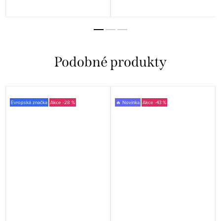
Evropská značka
-28 %
🔥 Novinka
-43 %