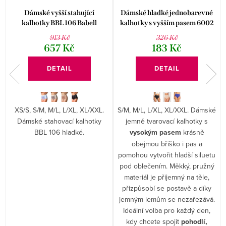
Dámské vyšší stahující
Dámské hladké jednobarevné
kalhotky BBL 106 Babell
kalhotky s vyšším pasem 6002
913 Kč
326 Kč
657 Kč
183 Kč
DETAIL
DETAIL
XS/S, S/M, M/L, L/XL, XL/XXL.
S/M, M/L, L/XL, XL/XXL. Dámské
Dámské stahovací kalhotky
jemně tvarovací kalhotky s
BBL 106 hladké.
vysokým pasem
krásně
obejmou bříško i pas a
u
pomohou vytvořit hladší siluetu
pod oblečením. Měkký, pružný
materiál je příjemný na těle,
přizpůsobí se postavě a díky
jemným lemům se nezařezává.
Ideální volba pro každý den,
kdy chcete spojit
pohodlí,