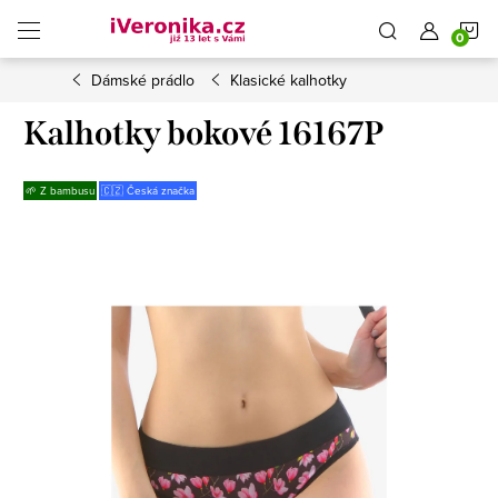
Přejít
N
na
obsah
Dámské prádlo
Klasické kalhotky
K
Kalhotky bokové 16167P
🌱 Z bambusu
🇨🇿 Česká značka