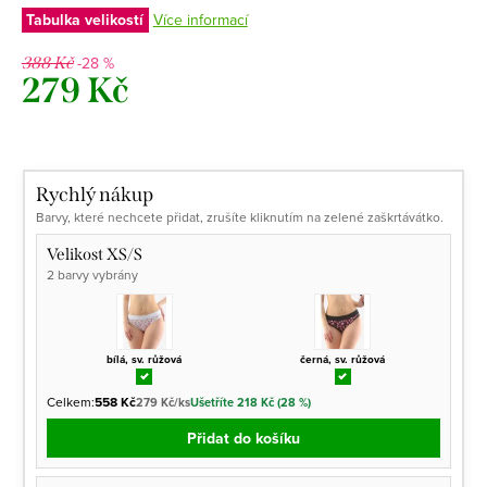
Tabulka velikostí
Více informací
-28 %
388 Kč
279 Kč
Měrná
cena:
Rychlý nákup
Barvy, které nechcete přidat, zrušíte kliknutím na zelené zaškrtávátko.
Velikost XS/S
2 barvy vybrány
bílá, sv. růžová
černá, sv. růžová
Celkem:
558 Kč
279 Kč/ks
Ušetříte 218 Kč (28 %)
Přidat do košíku