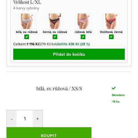
Velikost L/XL
4 barvy vybrány
bílá, sv. růžová
černá, sv. růžová
růžová, bílá
třešňová, černá
Celkem:
1 116 Kč
279 Kč/ks
Ušetříte 436 Kč (28 %)
Přidat do košíku
bílá, sv. růžová / XS/S
Skladem
>5 ks
KOUPIT