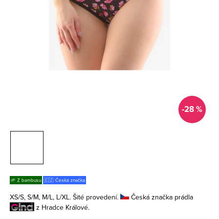
-28 %
🌱 Z bambusu
🇨🇿 Česká značka
XS/S, S/M, M/L, L/XL. Šité provedení.
Česká značka prádla
z Hradce Králové.