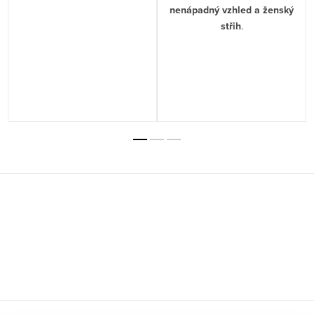
nenápadný vzhled a ženský
střih
.
Z
á
p
a
t
í