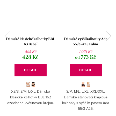
Dámské klasické kalhotky BBL
Dámské vyšší kalhotky Ada
163 Babell
55/3-A25 Fabio
595 Kč
1 074 Kč
428 Kč
773 Kč
od
DETAIL
DETAIL
XS/S, S/M, L/XL. Dámské
S/M, M/L, L/XL, XXL/3XL.
klasické kalhotky BBL 162
Dámské stahovací krajkové
ozdobené květinovou krajou.
kalhotky s vyšším pasem Ada
55/3-A25.