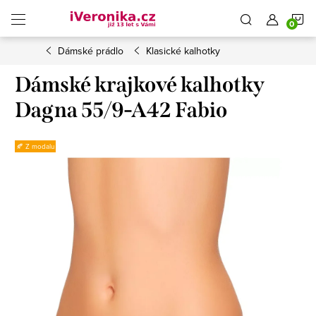
Přejít
N
na
obsah
Dámské prádlo
Klasické kalhotky
K
Dámské krajkové kalhotky
Dagna 55/9-A42 Fabio
🍂 Z modalu