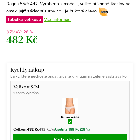
Dagna 55/9-A42.
Vyrobeno z modalu, velice příjemné tkaniny na
omak, jejíž základní surovinou je bukové dřevo.
Tabulka velikostí
Více informací
-28 %
670 Kč
482 Kč
Měrná
cena:
Rychlý nákup
Barvy, které nechcete přidat, zrušíte kliknutím na zelené zaškrtávátko.
Velikost S/M
1 barva vybrána
tělová světlá
Celkem:
482 Kč
482 Kč/ks
Ušetříte 188 Kč (28 %)
Přidat do košíku