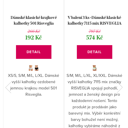
é
Dámské klasické krajkové
V balení 3 ks -Dámské klasické
kalhotky 501 Risveglia
kalhotky 7115 mix RISVEGLIA
– Styl a komfort
266 Kč
797 Kč
192 Kč
574 Kč
DETAIL
DETAIL
XS/S, S/M, M/L, L/XL. Dámské
S/M, M/L, L/XL, XL/XXL. Dámské
vyšší kalhotky ozdobené
vyšší kalhotky 7115 mix značky
jemnou krajkou model 501
RISVEGLIA spojují pohodlí,
Risveglia.
jemnost a ženský design pro
každodenní nošení. Tento
produkt je prodáván jako
barevný mix. Výběr konkrétní
barvy bohužel není možný,
kalhotky vybíráme náhodně z