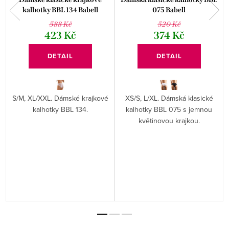
kalhotky BBL 134 Babell
075 Babell
588 Kč
520 Kč
423 Kč
374 Kč
DETAIL
DETAIL
S/M, XL/XXL. Dámské krajkové
XS/S, L/XL. Dámská klasické
y
kalhotky BBL 134.
kalhotky BBL 075 s jemnou
květinovou krajkou.