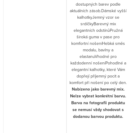
dostupných barev podle
aktuálních zásob.Dámské vyšší
kalhotkyJemný vzor se
srdíčkyBarevný mix
elegantních odstínůPružná
široká guma v pase pro
komfortní nošeníHebká směs
modalu, bavlny a
elastanuVhodné pro
každodenní nošeníPohodlné a
elegantní kalhotky, které Vám
dopřejí příjemný pocit a
komfort při nošení po celý den.
Nabízeno jako barevný mix.
Nelze vybrat konkrétní barvu.
Barva na fotografii produktu
se nemusí vždy shodovat s
dodanou barvou produktu.