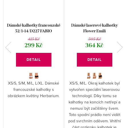
Dámské kalhotky francouzské
Dámské laserové kalhotky
52/1-14/D227 FABIO
Flower Emili
415 Kč
505 Kč
299 Kč
364 Kč
DETAIL
DETAIL
XS/S, S/M, M/L, L/XL. Dámské
XS/S, M/L. Okraj kalhotek byl
francouzské kalhotky s
vytvořen speciální laserovou
obrázkem květiny Herbarium.
technologií. Díky tomu se
kalhotky na koncích netřepí a
nemusí být začištěny švem.
Toto spodní prádlo není vidět
pod svrchním oděvem. Vnitřní
část rozkroku kalhotek je