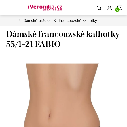
Přejít
N
na
obsah
Dámské prádlo
Francouzské kalhotky
K
Dámské francouzské kalhotky
55/1-21 FABIO