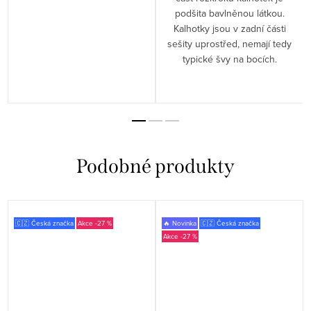
podšita bavlněnou látkou.
Kalhotky jsou v zadní části
sešity uprostřed, nemají tedy
typické švy na bocích.
🇨🇿 Česká značka
-27 %
🔥 Novinka
🇨🇿 Česká značka
-27 %