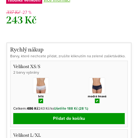
Tabulka velikostí
-27 %
337 Kč
243 Kč
Měrná
cena:
Rychlý nákup
Barvy, které nechcete přidat, zrušíte kliknutím na zelené zaškrtávátko.
Velikost XS/S
2 barvy vybrány
bílá
modrá tmavá
Celkem:
486 Kč
243 Kč/ks
Ušetříte 188 Kč (28 %)
Přidat do košíku
Velikost L/XL