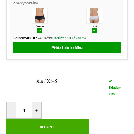
2 barvy vybrány
černá
bílá
Celkem:
486 Kč
243 Kč/ks
Ušetříte 188 Kč (28 %)
Přidat do košíku
bílá / XS/S
Skladem
4 ks
KOUPIT