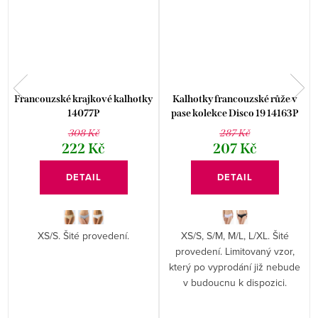
Francouzské krajkové kalhotky
Kalhotky francouzské růže v
14077P
pase kolekce Disco 19 14163P
308 Kč
287 Kč
222 Kč
207 Kč
DETAIL
DETAIL
XS/S. Šité provedení.
XS/S, S/M, M/L, L/XL. Šité
provedení. Limitovaný vzor,
s
který po vyprodání již nebude
v budoucnu k dispozici.