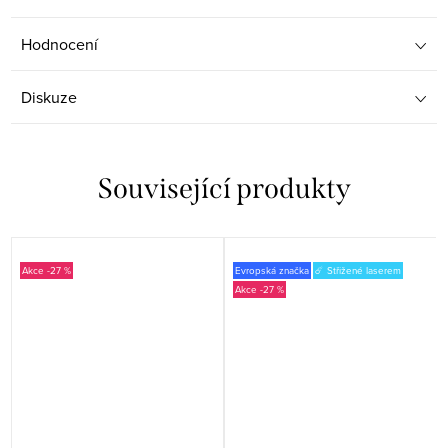
Hodnocení
Diskuze
Související produkty
-27 %
Evropská značka
☄️ Střižené laserem
-27 %