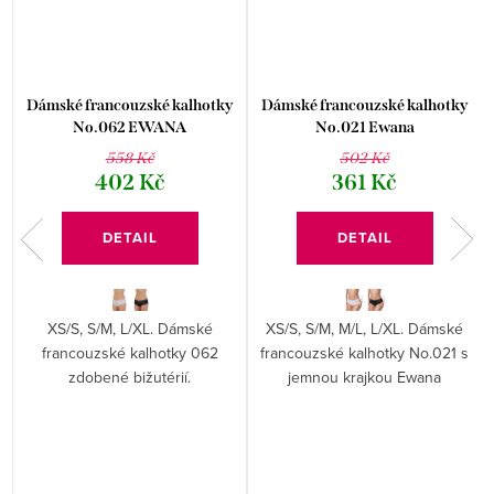
Dámské francouzské kalhotky
Dámské francouzské kalhotky
No.062 EWANA
No.021 Ewana
558 Kč
502 Kč
402 Kč
361 Kč
DETAIL
DETAIL
XS/S, S/M, L/XL. Dámské
XS/S, S/M, M/L, L/XL. Dámské
francouzské kalhotky 062
francouzské kalhotky No.021 s
zdobené bižutérií.
jemnou krajkou Ewana