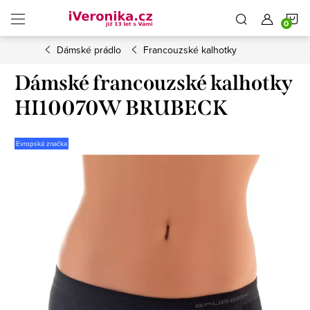
Přejít
N
na
obsah
Dámské prádlo
Francouzské kalhotky
K
Dámské francouzské kalhotky
HI10070W BRUBECK
Evropská značka