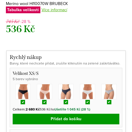
Merino wool HI10070W BRUBECK
Tabulka velikostí
Více informací
-28 %
745 Kč
536 Kč
Měrná
cena:
Rychlý nákup
Barvy, které nechcete přidat, zrušíte kliknutím na zelené zaškrtávátko.
Velikost XS/S
5 barev vybráno
Celkem:
2 680 Kč
536 Kč/ks
Ušetříte 1 045 Kč (28 %)
Přidat do košíku