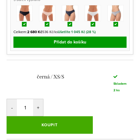
Celkem:
2 680 Kč
536 Kč/ks
Ušetříte 1 045 Kč (28 %)
Přidat do košíku
černá / XS/S
Skladem
2 ks
KOUPIT