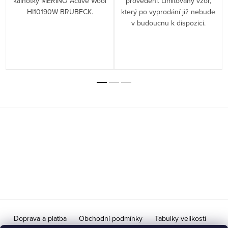
kalhotky MERINO Active Wool
provedení. Limitovaný vzor,
HI10190W BRUBECK.
který po vyprodání již nebude
v budoucnu k dispozici.
Z
á
p
a
t
í
Doprava a platba
Obchodní podmínky
Tabulky velikostí