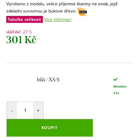
Vyrobeno z modalu, velice příjemné tkaniny na omak, jejíž
základní surovinou je bukové dřevo.
Tabulka velikostí
Více informací
-27 %
418 Kč
301 Kč
Měrná
cena:
bílá / XS/S
Skladem
1 ks
KOUPIT