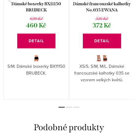
Dámské boxerky BX11150
Dámské francouzské kalhotky
BRUBECK
No.035 EWANA
639 Kč
516 Kč
460 Kč
372 Kč
DETAIL
DETAIL
S/M. Dámské boxerky BX11150
XS/S, S/M, M/L. Dámské
é
BRUBECK.
francouzské kalhotky 035 se
vzorem velkých květů.