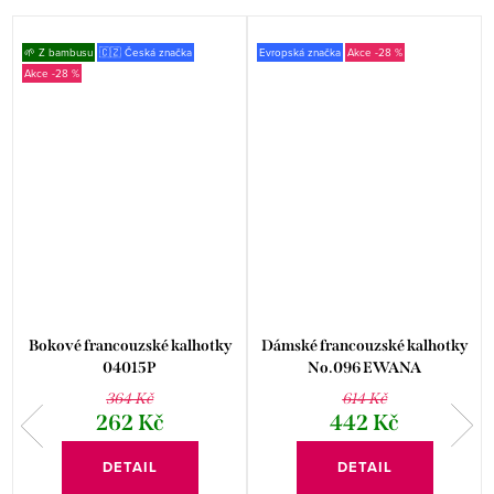
🌱 Z bambusu
🇨🇿 Česká značka
Evropská značka
-28 %
-28 %
Bokové francouzské kalhotky
Dámské francouzské kalhotky
04015P
No.096 EWANA
364 Kč
614 Kč
262 Kč
442 Kč
DETAIL
DETAIL