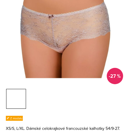
-27 %
🍂 Z modalu
XS/S, L/XL. Dámské celokrajkové francouzské kalhotky 54/9-27.