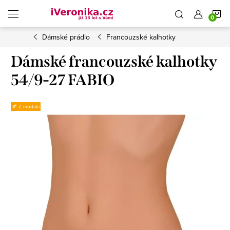
Přejít
N
na
obsah
Dámské prádlo
Francouzské kalhotky
K
Dámské francouzské kalhotky
54/9-27 FABIO
🍂 Z modalu