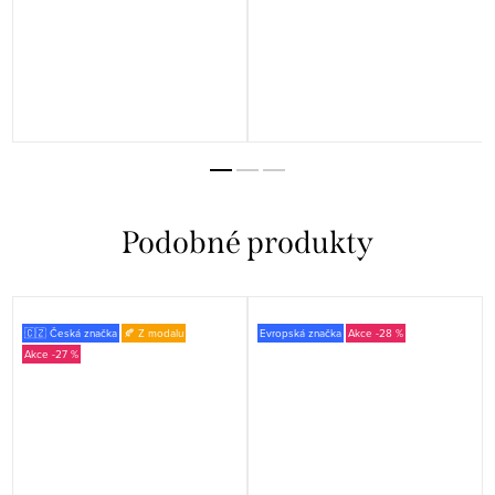
🇨🇿 Česká značka
🍂 Z modalu
Evropská značka
-28 %
-27 %