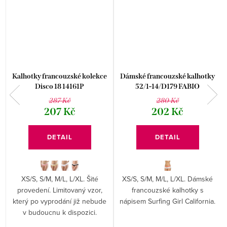
Kalhotky francouzské kolekce
Dámské francouzské kalhotky
Disco 18 14161P
52/1-14/D179 FABIO
287 Kč
280 Kč
207 Kč
202 Kč
DETAIL
DETAIL
XS/S, S/M, M/L, L/XL. Šité
XS/S, S/M, M/L, L/XL. Dámské
provedení. Limitovaný vzor,
francouzské kalhotky s
který po vyprodání již nebude
nápisem Surfing Girl California.
v budoucnu k dispozici.