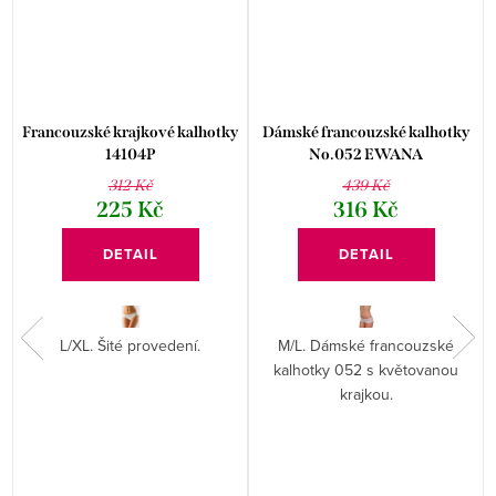
Francouzské krajkové kalhotky
Dámské francouzské kalhotky
14104P
No.052 EWANA
312 Kč
439 Kč
225 Kč
316 Kč
DETAIL
DETAIL
L/XL. Šité provedení.
M/L. Dámské francouzské
kalhotky 052 s květovanou
krajkou.