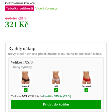
květovanou krajkou.
Tabulka velikostí
Více informací
-28 %
446 Kč
321 Kč
Měrná
cena:
Rychlý nákup
Barvy, které nechcete přidat, zrušíte kliknutím na zelené zaškrtávátko.
Velikost XS/S
3 barvy vybrány
černá
bílá
červená
Celkem:
963 Kč
321 Kč/ks
Ušetříte 375 Kč (28 %)
Přidat do košíku