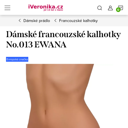
Přejít
N
na
obsah
Dámské prádlo
Francouzské kalhotky
K
Dámské francouzské kalhotky
No.013 EWANA
Evropská značka