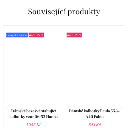
Související produkty
Evropská značka
-27 %
-28 %
Dámské bezešvé stahující
Dámské kalhotky Paula 55/4-
8
kalhotky vzor 06-53 Hanna
A40 Fabio
Style
1 255 Kč
843 Kč