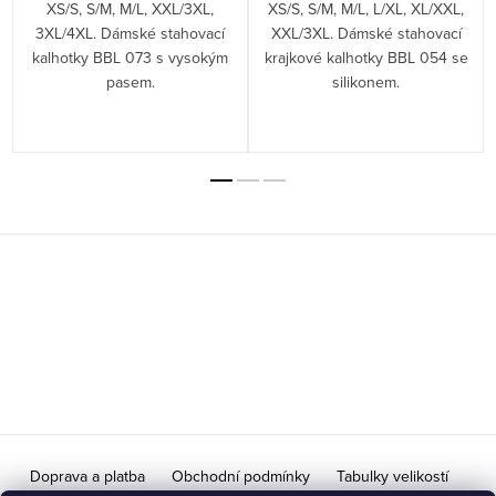
XS/S, S/M, M/L, XXL/3XL,
XS/S, S/M, M/L, L/XL, XL/XXL,
3XL/4XL. Dámské stahovací
XXL/3XL. Dámské stahovací
kalhotky BBL 073 s vysokým
krajkové kalhotky BBL 054 se
pasem.
silikonem.
Z
á
p
a
t
í
Doprava a platba
Obchodní podmínky
Tabulky velikostí