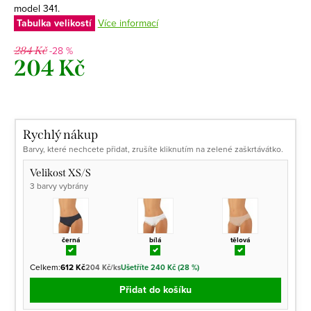
model 341.
Tabulka velikostí
Více informací
-28 %
284 Kč
204 Kč
Měrná
cena:
Rychlý nákup
Barvy, které nechcete přidat, zrušíte kliknutím na zelené zaškrtávátko.
Velikost XS/S
3 barvy vybrány
černá
bílá
tělová
Celkem:
612 Kč
204 Kč/ks
Ušetříte 240 Kč (28 %)
Přidat do košíku