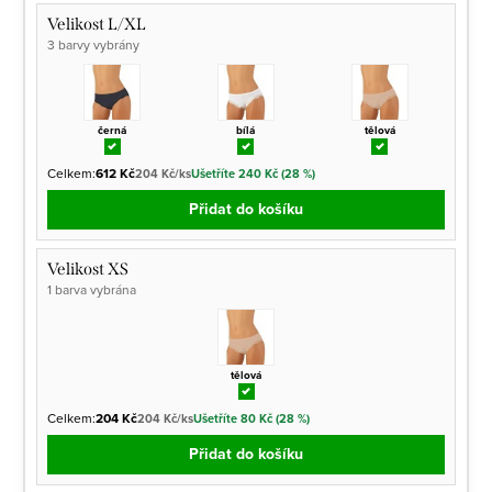
Velikost L/XL
3 barvy vybrány
černá
bílá
tělová
Celkem:
612 Kč
204 Kč/ks
Ušetříte 240 Kč (28 %)
Přidat do košíku
Velikost XS
1 barva vybrána
tělová
Celkem:
204 Kč
204 Kč/ks
Ušetříte 80 Kč (28 %)
Přidat do košíku