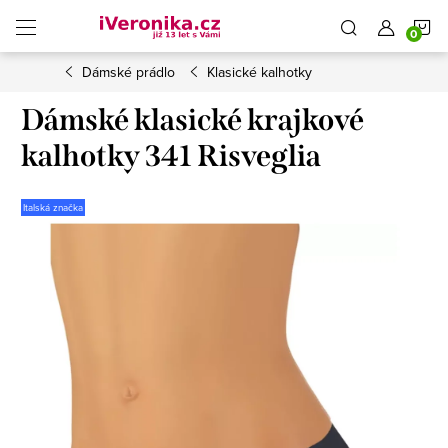
Přejít
N
na
obsah
Dámské prádlo
Klasické kalhotky
K
Dámské klasické krajkové
kalhotky 341 Risveglia
Italská značka