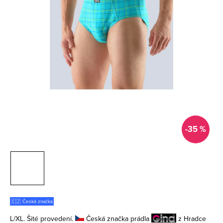
-35 %
🇨🇿 Česká značka
L/XL. Šité provedení.
Česká značka prádla
z Hradce