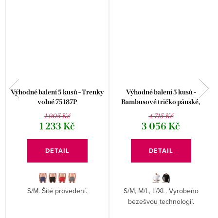
Výhodné balení 5 kusů - Trenky
Výhodné balení 5 kusů -
volné 75187P
Bambusové tričko pánské,
dlouhý rukáv 58007P
1 905 Kč
4 715 Kč
1 233 Kč
3 056 Kč
DETAIL
DETAIL
S/M. Šité provedení.
S/M, M/L, L/XL. Vyrobeno
bezešvou technologií.