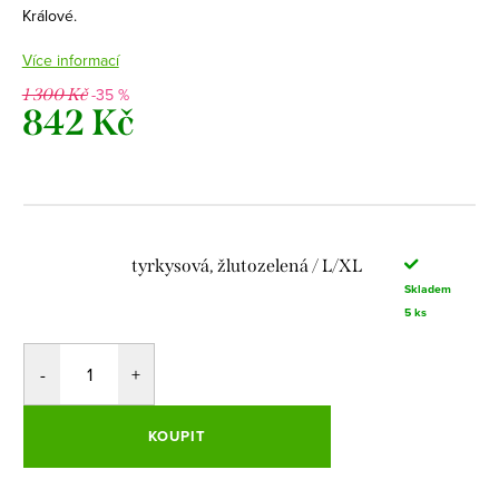
Králové.
Více informací
-35 %
1 300 Kč
842 Kč
Měrná
cena:
tyrkysová, žlutozelená / L/XL
Skladem
5 ks
KOUPIT