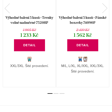
e
Výhodné balení 5 kusů - Trenky
Výhodné balení 5 kusů - Pánské
volné nadměrné 75208P
boxerky 74090P
1 905 Kč
2 410 Kč
1 233 Kč
1 562 Kč
DETAIL
DETAIL
XXL/3XL. Šité provedení.
M/L, L/XL, XL/XXL, XXL/3XL.
Šité provedení.
Z