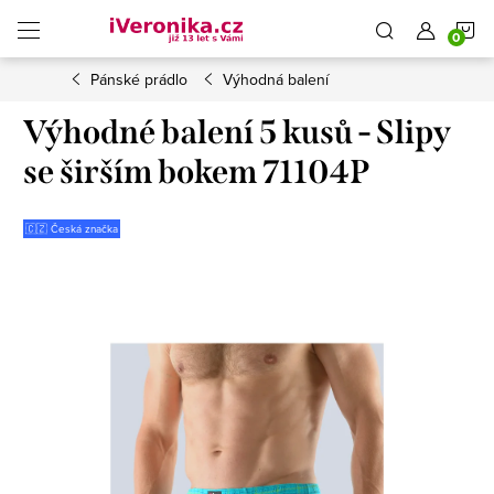
Přejít
N
na
obsah
Pánské prádlo
Výhodná balení
K
Výhodné balení 5 kusů - Slipy
se širším bokem 71104P
🇨🇿 Česká značka