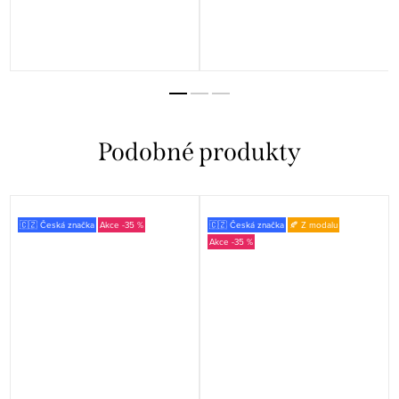
🇨🇿 Česká značka
-35 %
🇨🇿 Česká značka
🍂 Z modalu
-35 %