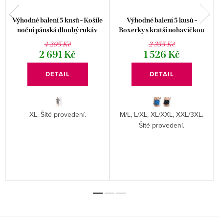
é
Výhodné balení 5 kusů - Košile
Výhodné balení 5 kusů -
noční pánská dlouhý rukáv
Boxerky s kratší nohavičkou
79181P
73139P
4 295 Kč
2 355 Kč
2 691 Kč
1 526 Kč
DETAIL
DETAIL
XL. Šité provedení.
M/L, L/XL, XL/XXL, XXL/3XL.
Šité provedení.