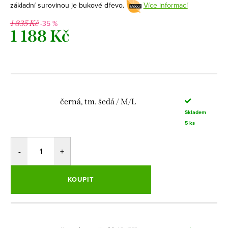
základní surovinou je bukové dřevo.
Více informací
-35 %
1 835 Kč
1 188 Kč
Měrná
cena:
černá, tm. šedá / M/L
Skladem
5 ks
KOUPIT