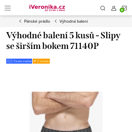
Přejít
N
na
obsah
Pánské prádlo
Výhodná balení
K
Výhodné balení 5 kusů - Slipy
se širším bokem 71140P
🇨🇿 Česká značka
🍂 Z modalu