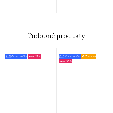
🇨🇿 Česká značka
-37 %
🇨🇿 Česká značka
🍂 Z modalu
-35 %