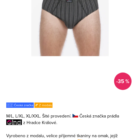
-35 %
🇨🇿 Česká značka
🍂 Z modalu
M/L, L/XL, XL/XXL. Šité provedení.
Česká značka prádla
z Hradce Králové.
Vyrobeno z modalu, velice příjemné tkaniny na omak, jejíž