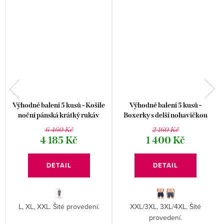
Výhodné balení 5 kusů - Košile
Výhodné balení 5 kusů -
noční pánská krátký rukáv
Boxerky s delší nohavičkou
79206P
nadměrné 74174P
6 460 Kč
2 160 Kč
4 185 Kč
1 400 Kč
DETAIL
DETAIL
L, XL, XXL. Šité provedení.
XXL/3XL, 3XL/4XL. Šité
.
provedení.