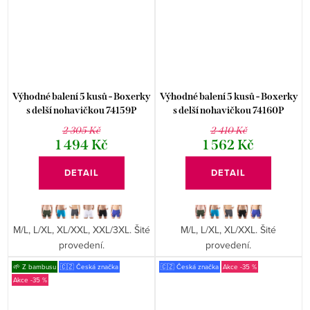
Výhodné balení 5 kusů - Boxerky
Výhodné balení 5 kusů - Boxerky
s delší nohavičkou 74159P
s delší nohavičkou 74160P
2 305 Kč
2 410 Kč
1 494 Kč
1 562 Kč
DETAIL
DETAIL
M/L, L/XL, XL/XXL, XXL/3XL. Šité
M/L, L/XL, XL/XXL. Šité
provedení.
provedení.
🌱 Z bambusu
🇨🇿 Česká značka
🇨🇿 Česká značka
-35 %
-35 %