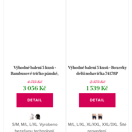
Výhodné balení 5 kusů -
Výhodné balení 5 kusů - Boxerky
Bambusové tričko pánské,
delší nohavička 74178P
dlouhý rukáv 58007P
4 715 Kč
2 375 Kč
3 056 Kč
1 539 Kč
DETAIL
DETAIL
S/M, M/L, L/XL. Vyrobeno
M/L, L/XL, XL/XXL, XXL/3XL. Šité
bezešvou technologií.
provedení.