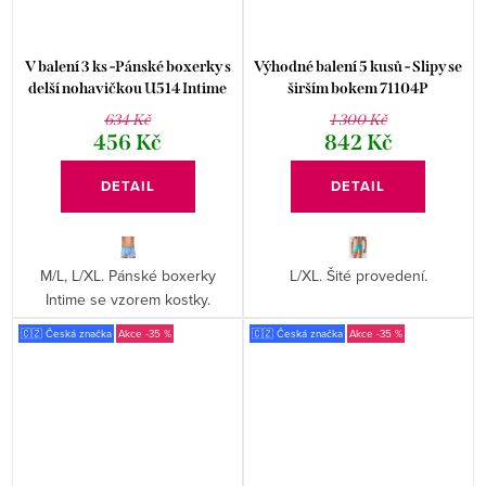
V balení 3 ks -Pánské boxerky s
Výhodné balení 5 kusů - Slipy se
delší nohavičkou U514 Intime
širším bokem 71104P
RISVEGLIA
634 Kč
1 300 Kč
456 Kč
842 Kč
DETAIL
DETAIL
M/L, L/XL. Pánské boxerky
L/XL. Šité provedení.
Intime se vzorem kostky.
🇨🇿 Česká značka
-35 %
🇨🇿 Česká značka
-35 %