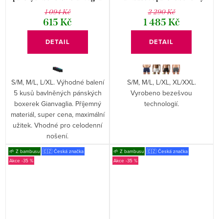
021
delší nohavička 54005P
1 094 Kč
2 290 Kč
615 Kč
1 485 Kč
DETAIL
DETAIL
S/M, M/L, L/XL. Výhodné balení
S/M, M/L, L/XL, XL/XXL.
5 kusů bavlněných pánských
Vyrobeno bezešvou
boxerek Gianvaglia. Příjemný
technologií.
materiál, super cena, maximální
užitek. Vhodné pro celodenní
nošení.
🌱 Z bambusu
🇨🇿 Česká značka
🌱 Z bambusu
🇨🇿 Česká značka
-35 %
-35 %