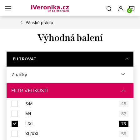
Přejít
N
na
obsah
Pánské prádlo
K
Výhodná balení
FILTROVAT
Značky
FILTR VELIKOSTÍ
S/M
45
M/L
82
L/XL
78
XL/XXL
59