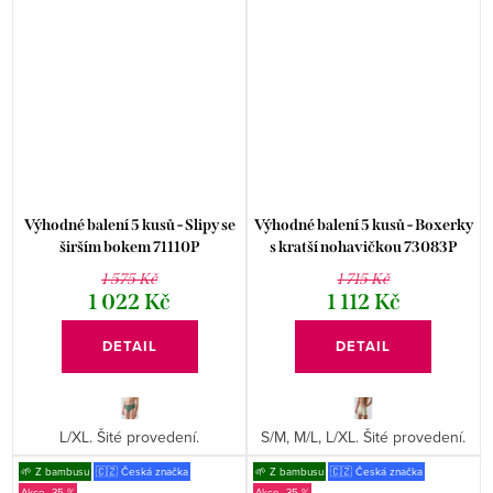
Výhodné balení 5 kusů - Slipy se
Výhodné balení 5 kusů - Boxerky
širším bokem 71110P
s kratší nohavičkou 73083P
1 575 Kč
1 715 Kč
1 022 Kč
1 112 Kč
DETAIL
DETAIL
L/XL. Šité provedení.
S/M, M/L, L/XL. Šité provedení.
🌱 Z bambusu
🇨🇿 Česká značka
🌱 Z bambusu
🇨🇿 Česká značka
-35 %
-35 %