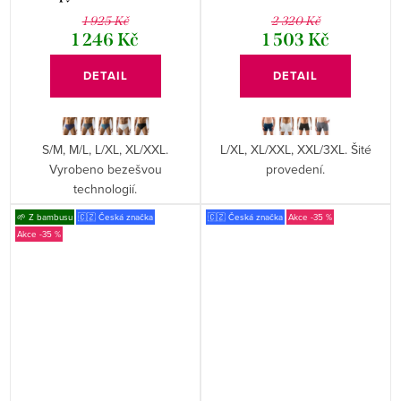
1 925 Kč
2 320 Kč
1 246 Kč
1 503 Kč
DETAIL
DETAIL
S/M, M/L, L/XL, XL/XXL.
L/XL, XL/XXL, XXL/3XL. Šité
Vyrobeno bezešvou
provedení.
technologií.
🌱 Z bambusu
🇨🇿 Česká značka
🇨🇿 Česká značka
-35 %
-35 %