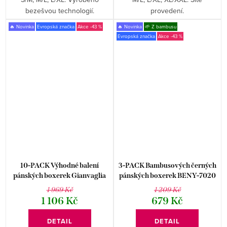
bezešvou technologií.
provedení.
🔥 Novinka
Evropská značka
-43 %
🔥 Novinka
🌱 Z bambusu
Evropská značka
-43 %
10-PACK Výhodné balení
3-PACK Bambusových černých
pánských boxerek Gianvaglia
pánských boxerek BENY-7020
023
1 969 Kč
1 209 Kč
1 106 Kč
679 Kč
DETAIL
DETAIL