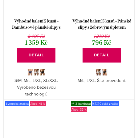
Výhodné balení 5 kusů -
Výhodné balení 5 kusů - Pánské
Bambusové pánské slipy s
slipy s žebrovým úpletem
širokým bokem 51004P
71055P
2 095 Kč
1 230 Kč
1 359 Kč
796 Kč
DETAIL
DETAIL
S/M, M/L, L/XL, XL/XXL.
M/L, L/XL. Šité provedení.
Vyrobeno bezešvou
technologií.
Evropská značka
-43 %
🌱 Z bambusu
🇨🇿 Česká značka
-35 %