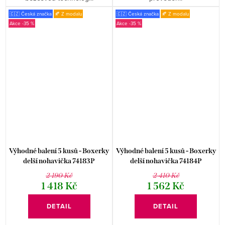
🇨🇿 Česká značka
🍂 Z modalu
🇨🇿 Česká značka
🍂 Z modalu
-35 %
-35 %
Výhodné balení 5 kusů - Boxerky
Výhodné balení 5 kusů - Boxerky
delší nohavička 74183P
delší nohavička 74184P
2 190 Kč
2 410 Kč
1 418 Kč
1 562 Kč
DETAIL
DETAIL