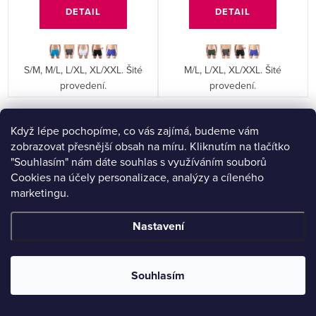
DETAIL
DETAIL
S/M, M/L, L/XL, XL/XXL. Šité
M/L, L/XL, XL/XXL. Šité
provedení.
provedení.
O
Když lépe pochopíme, co vás zajímá, budeme vám
NAČÍST 30 DALŠÍCH
v
zobrazovat přesnější obsah na míru. Kliknutím na tlačítko
"Souhlasím" nám dáte souhlas s využíváním souborů
l
Cookies na účely personalizace, analýzy a cíleného
á
S
marketingu.
1
2
d
t
a
r
Nastavení
c
á
Výhodná balení - pohodlný
í
n
výběr z naší nabídky
p
Souhlasím
k
r
o
Výhodná balení se hodí, když chcete doplnit šatník prakticky a
v