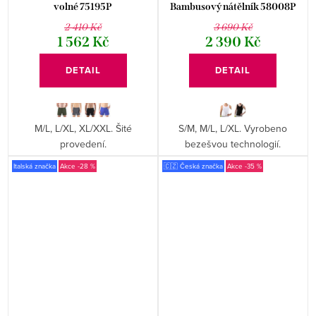
volné 75195P
Bambusový nátělník 58008P
2 410 Kč
3 690 Kč
1 562 Kč
2 390 Kč
DETAIL
DETAIL
M/L, L/XL, XL/XXL. Šité
S/M, M/L, L/XL. Vyrobeno
provedení.
bezešvou technologií.
Italská značka
-28 %
🇨🇿 Česká značka
-35 %