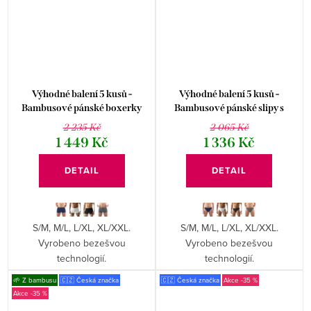
Výhodné balení 5 kusů -
Výhodné balení 5 kusů -
Bambusové pánské boxerky
Bambusové pánské slipy s
krátká nohavička 53005P
úzkým bokem 50004P
2 235 Kč
2 065 Kč
1 449 Kč
1 336 Kč
DETAIL
DETAIL
S/M, M/L, L/XL, XL/XXL.
S/M, M/L, L/XL, XL/XXL.
Vyrobeno bezešvou
Vyrobeno bezešvou
technologií.
technologií.
🌱 Z bambusu
🇨🇿 Česká značka
🇨🇿 Česká značka
-35 %
-35 %