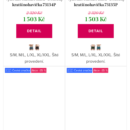
kratší nohavička 73134P
kratší nohavička 73135P
2 320 Kč
2 320 Kč
1 503 Kč
1 503 Kč
DETAIL
DETAIL
S/M, M/L, L/XL, XL/XXL. Šité
S/M, M/L, L/XL, XL/XXL. Šité
provedení.
provedení.
🇨🇿 Česká značka
-35 %
🇨🇿 Česká značka
-35 %