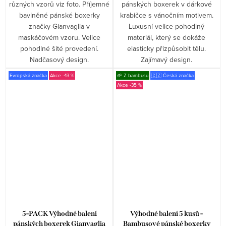
různých vzorů viz foto. Příjemné
pánských boxerek v dárkové
bavlněné pánské boxerky
krabičce s vánočním motivem.
značky Gianvaglia v
Luxusní velice pohodlný
maskáčovém vzoru. Velice
materiál, který se dokáže
pohodlné šité provedení.
elasticky přizpůsobit tělu.
Nadčasový design.
Zajímavý design.
Evropská značka
-43 %
🌱 Z bambusu
🇨🇿 Česká značka
-35 %
5-PACK Výhodné balení
Výhodné balení 5 kusů -
pánských boxerek Gianvaglia
Bambusové pánské boxerky