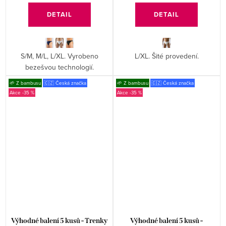
DETAIL
DETAIL
S/M, M/L, L/XL. Vyrobeno
L/XL. Šité provedení.
bezešvou technologií.
🌱 Z bambusu
🇨🇿 Česká značka
🌱 Z bambusu
🇨🇿 Česká značka
-35 %
-35 %
Výhodné balení 5 kusů - Trenky
Výhodné balení 5 kusů -