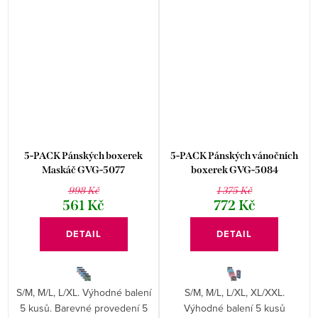
5-PACK Pánských boxerek
5-PACK Pánských vánočních
Maskáč GVG-5077
boxerek GVG-5084
998 Kč
1 375 Kč
561 Kč
772 Kč
DETAIL
DETAIL
S/M, M/L, L/XL. Výhodné balení
S/M, M/L, L/XL, XL/XXL.
5 kusů. Barevné provedení 5
Výhodné balení 5 kusů