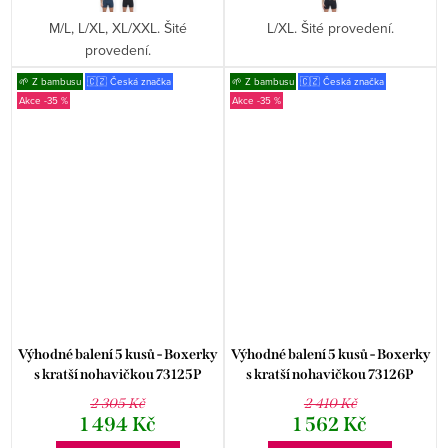
M/L, L/XL, XL/XXL. Šité
L/XL. Šité provedení.
provedení.
🌱 Z bambusu
🇨🇿 Česká značka
🌱 Z bambusu
🇨🇿 Česká značka
-35 %
-35 %
Výhodné balení 5 kusů - Boxerky
Výhodné balení 5 kusů - Boxerky
s kratší nohavičkou 73125P
s kratší nohavičkou 73126P
2 305 Kč
2 410 Kč
1 494 Kč
1 562 Kč