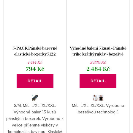
5-PACK Pánské barevné
Výhodné balení 5 kusů - Pánské
elastické boxerky 7122
triko krátký rukáv - bezešvé
58003P
1 414 Kč
3 830 Kč
794 Kč
2 484 Kč
DETAIL
DETAIL
S/M, M/L, L/XL, XL/XXL.
M/L, L/XL, XL/XXL. Vyrobeno
Výhodné balení 5 kusů
bezešvou technologií.
pánských boxerek. Vyrobeno z
velice příjemné viskózy v
kombinaci s bavlnou. Klasický