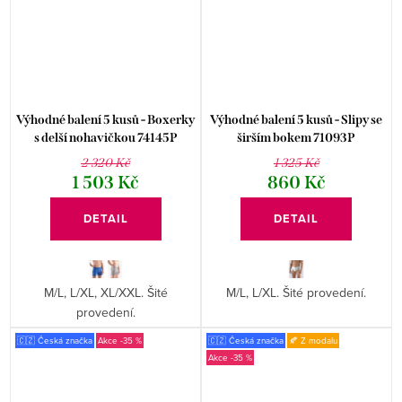
Výhodné balení 5 kusů - Boxerky
Výhodné balení 5 kusů - Slipy se
s delší nohavičkou 74145P
širším bokem 71093P
2 320 Kč
1 325 Kč
1 503 Kč
860 Kč
DETAIL
DETAIL
M/L, L/XL, XL/XXL. Šité
M/L, L/XL. Šité provedení.
provedení.
🇨🇿 Česká značka
-35 %
🇨🇿 Česká značka
🍂 Z modalu
-35 %