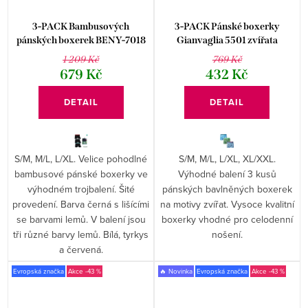
3-PACK Bambusových
3-PACK Pánské boxerky
pánských boxerek BENY-7018
Gianvaglia 5501 zvířata
1 209 Kč
769 Kč
679 Kč
432 Kč
DETAIL
DETAIL
S/M, M/L, L/XL. Velice pohodlné
S/M, M/L, L/XL, XL/XXL.
bambusové pánské boxerky ve
Výhodné balení 3 kusů
výhodném trojbalení. Šité
pánských bavlněných boxerek
provedení. Barva černá s lišícími
na motivy zvířat. Vysoce kvalitní
se barvami lemů. V balení jsou
boxerky vhodné pro celodenní
tři různé barvy lemů. Bílá, tyrkys
nošení.
a červená.
Evropská značka
-43 %
🔥 Novinka
Evropská značka
-43 %