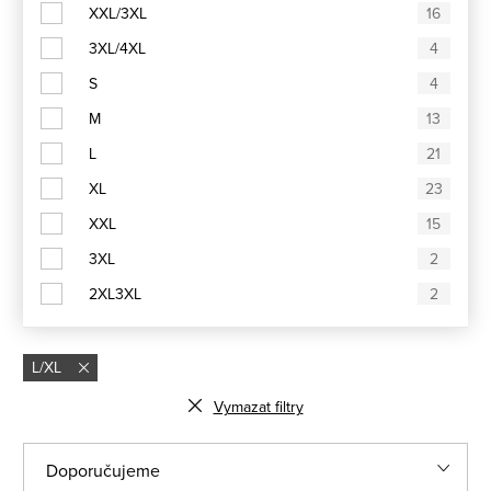
XXL/3XL
16
3XL/4XL
4
S
4
M
13
L
21
XL
23
XXL
15
3XL
2
2XL3XL
2
L/XL
Vymazat filtry
Ř
Doporučujeme