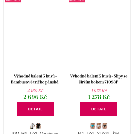
Výhodné balení 5 kusů -
Výhodné balení 5 kusů - Slipy se
Bambusové tričko pánské,
širším bokem 71098P
krátký rukáv 58006P
4 160 Kč
1 975 Kč
2 696 Kč
1 278 Kč
DETAIL
DETAIL
S/M, M/L, L/XL. Vyrobeno
M/L, L/XL, XL/XXL. Šité