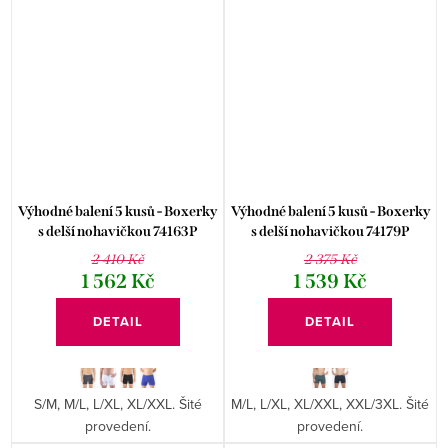
Výhodné balení 5 kusů - Boxerky
Výhodné balení 5 kusů - Boxerky
s delší nohavičkou 74163P
s delší nohavičkou 74179P
2 410 Kč
2 375 Kč
1 562 Kč
1 539 Kč
DETAIL
DETAIL
S/M, M/L, L/XL, XL/XXL. Šité
M/L, L/XL, XL/XXL, XXL/3XL. Šité
provedení.
provedení.