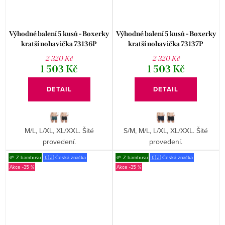
Výhodné balení 5 kusů - Boxerky
Výhodné balení 5 kusů - Boxerky
kratší nohavička 73136P
kratší nohavička 73137P
2 320 Kč
2 320 Kč
1 503 Kč
1 503 Kč
DETAIL
DETAIL
M/L, L/XL, XL/XXL. Šité
S/M, M/L, L/XL, XL/XXL. Šité
provedení.
provedení.
🌱 Z bambusu
🇨🇿 Česká značka
🌱 Z bambusu
🇨🇿 Česká značka
-35 %
-35 %