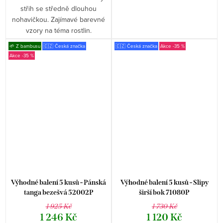
střih se středně dlouhou
nohavičkou. Zajímavé barevné
vzory na téma rostlin.
🌱 Z bambusu
🇨🇿 Česká značka
🇨🇿 Česká značka
-35 %
-35 %
Výhodné balení 5 kusů - Pánská
Výhodné balení 5 kusů - Slipy
tanga bezešvá 52002P
širší bok 71080P
1 925 Kč
1 730 Kč
1 246 Kč
1 120 Kč