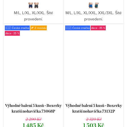
M/L, L/XL, XL/XXL. Šité
M/L, L/XL, XL/XXL, XXL/3XL. Šité
provedení.
provedení.
🇨🇿 Česká značka
🍂 Z modalu
🇨🇿 Česká značka
-35 %
-35 %
Výhodné balení 5 kusů - Boxerky
Výhodné balení 5 kusů - Boxerky
kratší nohavička 73068P
kratší nohavička 73132P
2 290 Kč
2 320 Kč
1 485 Kč
1 503 Kč