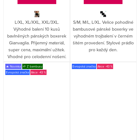
L/XL, XL/XXL, XXL/3XL.
S/M, M/L, L/XL. Velice pohodlné
Výhodné balení 10 kusů
bambusové pánské boxerky ve
bavlněných pánských boxerek
výhodném trojbalení v černém
Gianvaglia. Příjemný materiál,
šitém provedení. Stylové prádlo
super cena, maximální užitek.
pro každý den.
Vhodné pro celodenní nošení.
🔥 Novinka
🌱 Z bambusu
Evropská značka
-43 %
Evropská značka
-43 %