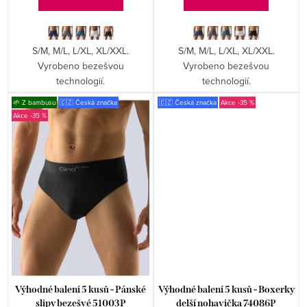
ů
S/M, M/L, L/XL, XL/XXL.
S/M, M/L, L/XL, XL/XXL.
Vyrobeno bezešvou
Vyrobeno bezešvou
technologií.
technologií.
🌱 Z bambusu
🇨🇿 Česká značka
🇨🇿 Česká značka
-35 %
-35 %
Výhodné balení 5 kusů - Pánské
Výhodné balení 5 kusů - Boxerky
slipy bezešvé 51003P
delší nohavička 74086P