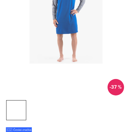
-37 %
🇨🇿 Česká značka