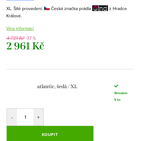
XL. Šité provedení.
Česká značka prádla
z Hradce
Králové.
Více informací
-37 %
4 725 Kč
2 961 Kč
Měrná
cena:
atlantic, šedá / XL
Skladem
5 ks
KOUPIT