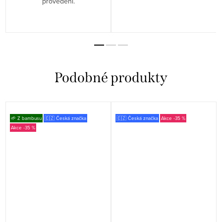
provedení.
🌱 Z bambusu
🇨🇿 Česká značka
🇨🇿 Česká značka
-35 %
-35 %