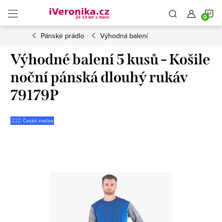
Přejít
N
na
obsah
Pánské prádlo
Výhodná balení
K
Výhodné balení 5 kusů - Košile
noční pánská dlouhý rukáv
79179P
🇨🇿 Česká značka