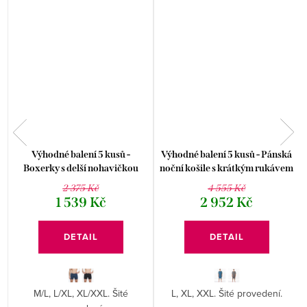
é
Výhodné balení 5 kusů -
Výhodné balení 5 kusů - Pánská
Boxerky s delší nohavičkou
noční košile s krátkým rukávem
74180P
79200P
2 375 Kč
4 555 Kč
1 539 Kč
2 952 Kč
DETAIL
DETAIL
M/L, L/XL, XL/XXL. Šité
L, XL, XXL. Šité provedení.