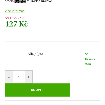
prádla
z Hradce Králové.
Více informací
-27 %
593 Kč
427 Kč
Měrná
cena:
bílá / S/M
Skladem
>5 ks
KOUPIT