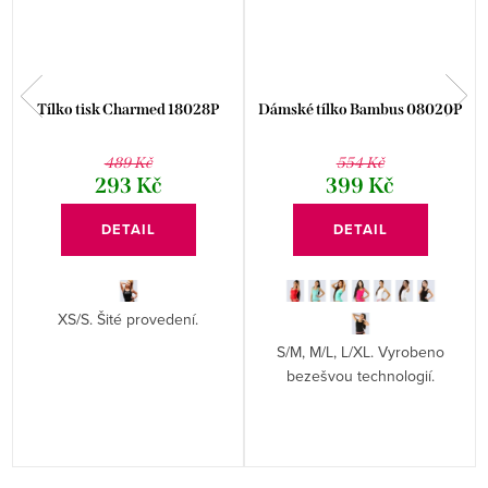
Tílko tisk Charmed 18028P
Dámské tílko Bambus 08020P
489 Kč
554 Kč
293 Kč
399 Kč
DETAIL
DETAIL
XS/S. Šité provedení.
S/M, M/L, L/XL. Vyrobeno
bezešvou technologií.