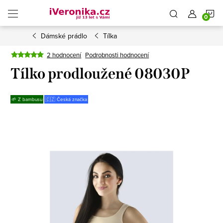
Přejít
N
na
obsah
Dámské prádlo
Tílka
K
2 hodnocení
Podrobnosti hodnocení
Tílko prodloužené 08030P
🌱 Z bambusu
🇨🇿 Česká značka