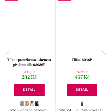
Tílko s proužkem a tiskem na
Tílko 18046P
předním díle 08986P
435 Kč
649 Kč
282 Kč
467 Kč
DETAIL
DETAIL
S/M. Vyrobeno bezešvou
S/M, M/L, L/XL. Šité provedení.