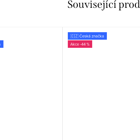
Související pro
🇨🇿 Česká značka
a
-44 %