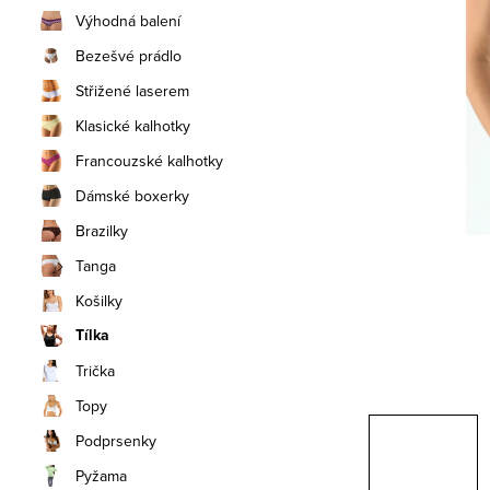
n
Výhodná balení
í
Bezešvé prádlo
Střižené laserem
p
Klasické kalhotky
a
Francouzské kalhotky
n
Dámské boxerky
e
Brazilky
Tanga
l
Košilky
Tílka
Trička
Topy
Podprsenky
Pyžama