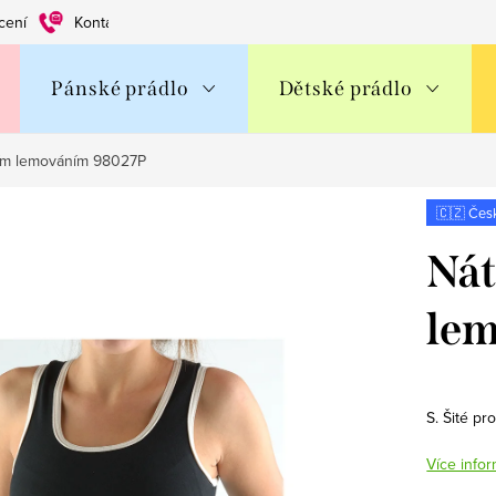
cení
Kontakty
Obchodní podmínky
Ochrana os. údajů
Pánské prádlo
Dětské prádlo
ním lemováním 98027P
🇨🇿 Čes
Nát
le
S. Šité pr
Více infor