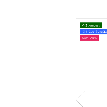
🌱 Z bambusu
🌱 Z bambusu
🇨🇿 Česká značka
🇨🇿 Česká značk
-27 %
-28 %