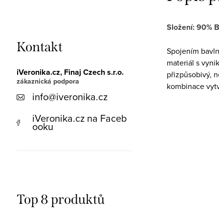
Složení: 90% B
Kontakt
Spojením bavlny
materiál s vynik
iVeronika.cz, Finaj Czech s.r.o.
přizpůsobivý, 
kombinace vytvá
info
@
iveronika.cz
iVeronika.cz na Faceb
ooku
Top 8 produktů