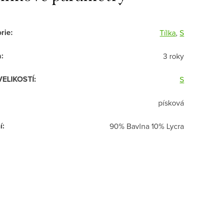
rie
:
Tílka
,
S
a
:
3 roky
VELIKOSTÍ
:
S
písková
í
:
90% Bavlna 10% Lycra