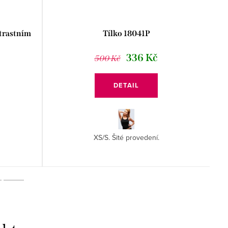
trastním
Tílko 18041P
336 Kč
500 Kč
DETAIL
XS/S. Šité provedení.