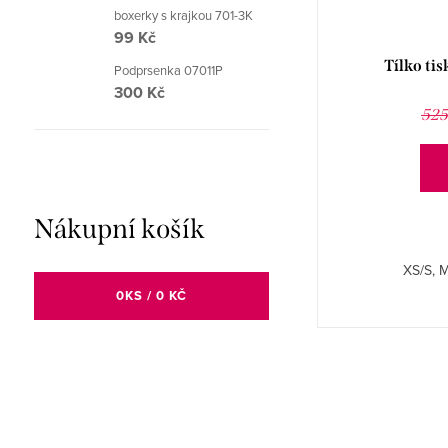
boxerky s krajkou 701-3K
99 Kč
Tílko s proužkem a tiskem na předním
Tílko ti
Podprsenka 07011P
díle 08986P
300 Kč
282 Kč
435 Kč
525
DETAIL
Nákupní košík
S/M. Vyrobeno bezešvou technologií.
XS/S, M
0
KS /
0 KČ