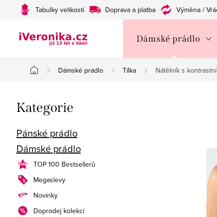
Přejít
Tabulky velikostí
Doprava a platba
Výměna / Vrá
na
obsah
Dámské prádlo
Dámské prádlo
Tílka
Nátělník s kontrast
Domů
P
Přeskočit
Kategorie
o
kategorie
s
Pánské prádlo
Dámské prádlo
t
TOP 100 Bestsellerů
r
Megaslevy
a
Novinky
n
Doprodej kolekcí