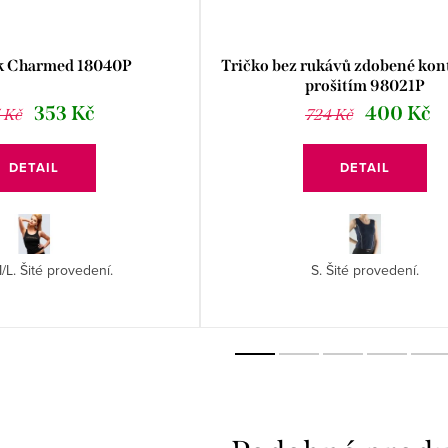
sk Charmed 18040P
Tričko bez rukávů zdobené kon
prošitím 98021P
353 Kč
400 Kč
 Kč
724 Kč
DETAIL
DETAIL
/L. Šité provedení.
S. Šité provedení.