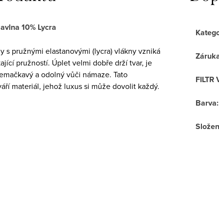
avlna 10% Lycra
Katego
 s pružnými elastanovými (lycra) vlákny vzniká
Záruk
ající pružností. Úplet velmi dobře drží tvar, je
nemačkavý a odolný vůči námaze. Tato
FILTR 
ří materiál, jehož luxus si může dovolit každý.
Barva
:
Složen