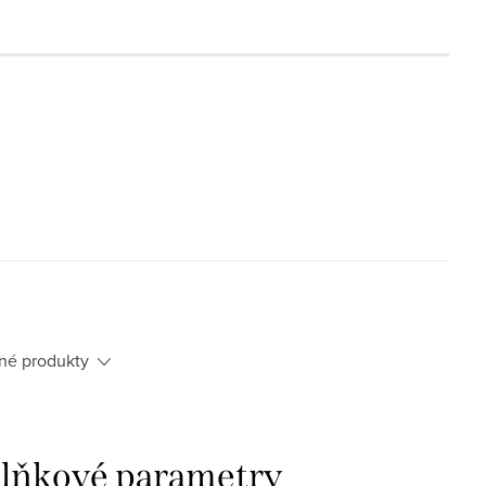
né produkty
lňkové parametry