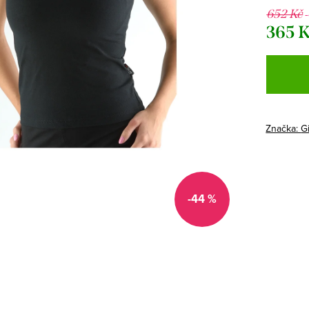
652 Kč
365 
Měrná
cena:
Značka:
G
-44 %