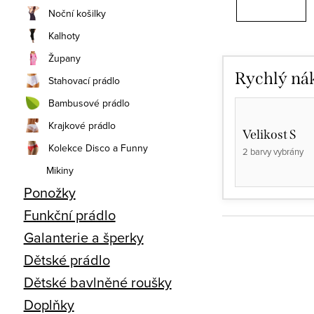
Noční košilky
Kalhoty
Župany
Rychlý ná
Stahovací prádlo
Bambusové prádlo
Krajkové prádlo
Velikost S
Kolekce Disco a Funny
2 barvy vybrány
Mikiny
Ponožky
Funkční prádlo
Galanterie a šperky
Dětské prádlo
Dětské bavlněné roušky
Doplňky