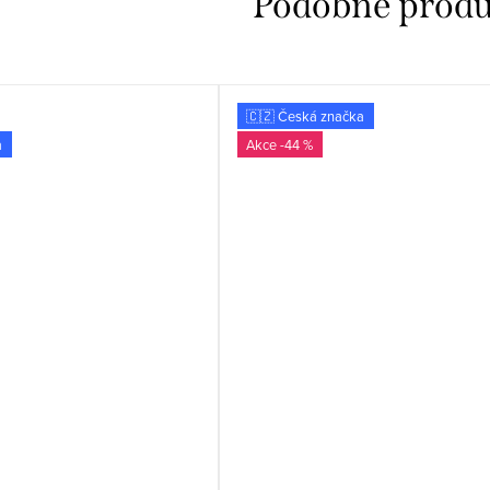
🇨🇿 Česká značka
a
-44 %