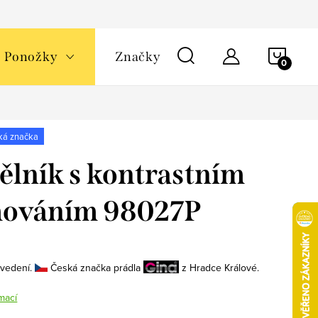
NÁKU
Ponožky
Značky
KOŠÍ
ká značka
ělník s kontrastním
mováním 98027P
ovedení.
Česká značka prádla
z Hradce Králové.
mací