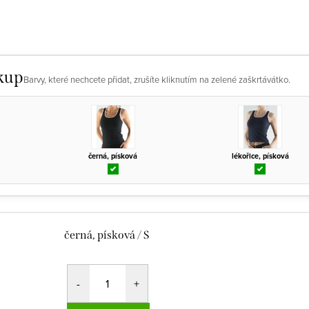
kup
Barvy, které nechcete přidat, zrušíte kliknutím na zelené zaškrtávátko.
černá, písková
lékořice, písková
černá, písková / S