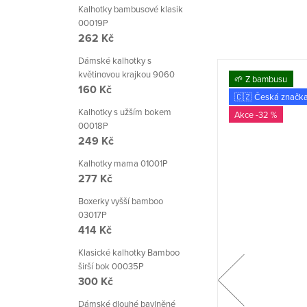
Kalhotky bambusové klasik
00019P
262 Kč
Dámské kalhotky s
květinovou krajkou 9060
🌱 Z bambusu
🌱 Z bambusu
160 Kč
🇨🇿 Česká značka
🇨🇿 Česká značk
Kalhotky s užším bokem
-35 %
-32 %
00018P
249 Kč
Kalhotky mama 01001P
277 Kč
Boxerky vyšší bamboo
03017P
414 Kč
Klasické kalhotky Bamboo
širší bok 00035P
300 Kč
Dámské dlouhé bavlněné