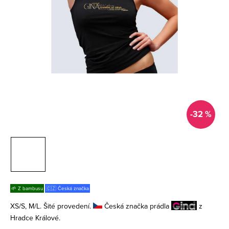
-32 %
🌱 Z bambusu
🇨🇿 Česká značka
XS/S, M/L. Šité provedení.
Česká značka prádla
z
Hradce Králové.