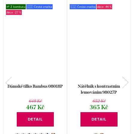
🌱 Z bambusu
🇨🇿 Česká značka
🇨🇿 Česká značka
-44 %
-27 %
Dámské tílko Bambus 08018P
Nátělník s kontrastním
lemováním 98027P
648 Kč
652 Kč
467 Kč
365 Kč
DETAIL
DETAIL