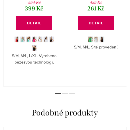
554 Kč
435 Kč
399 Kč
261 Kč
DETAIL
DETAIL
S/M, M/L. Šité provedení.
S/M, M/L, L/XL. Vyrobeno
bezešvou technologií.