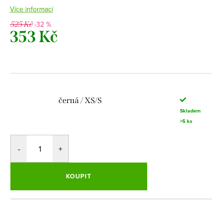
Více informací
-32 %
525 Kč
353 Kč
Měrná
cena:
černá / XS/S
Skladem
>5 ks
KOUPIT