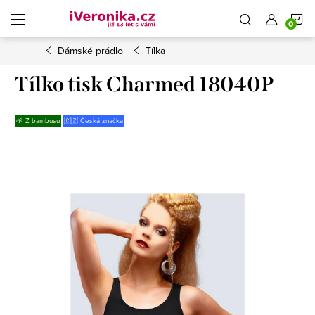
Přejít
N
na
obsah
Dámské prádlo
Tílka
K
Tílko tisk Charmed 18040P
🌱 Z bambusu
🇨🇿 Česká značka