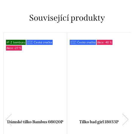
Související produkty
🌱 Z bambusu
🇨🇿 Česká značka
🇨🇿 Česká značka
-40 %
-27 %
Dámské tílko Bambus 08020P
Tílko bad girl 18033P