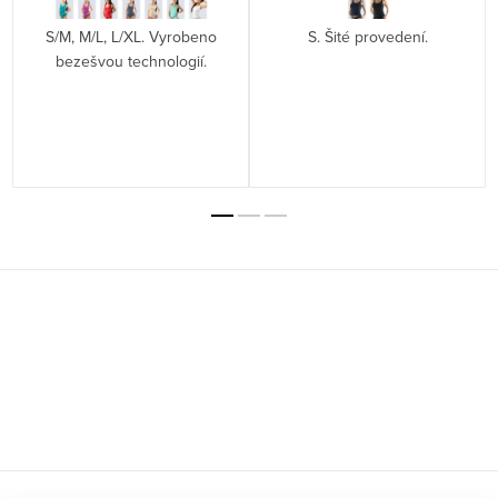
S/M, M/L, L/XL. Vyrobeno
S. Šité provedení.
bezešvou technologií.
Z
á
p
a
t
í