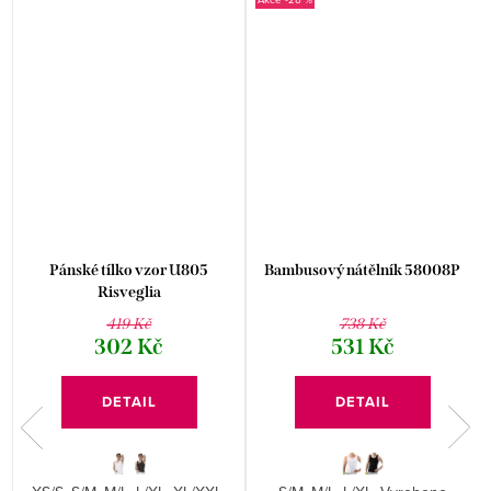
Pánské tílko vzor U805
Bambusový nátělník 58008P
Risveglia
419 Kč
738 Kč
302 Kč
531 Kč
DETAIL
DETAIL