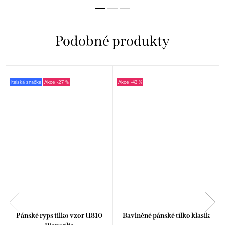
Italská značka
-27 %
-43 %
Pánské ryps tílko vzor U810
Bavlněné pánské tílko klasik