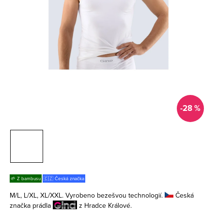
-28 %
🌱 Z bambusu
🇨🇿 Česká značka
M/L, L/XL, XL/XXL. Vyrobeno bezešvou technologií.
Česká
značka prádla
z Hradce Králové.