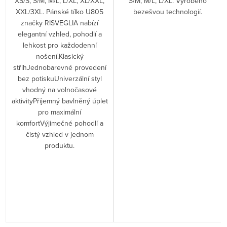
XS/S, S/M, M/L, L/XL, XL/XXL,
S/M, M/L, L/XL. Vyrobeno
XXL/3XL. Pánské tílko U805
bezešvou technologií.
značky RISVEGLIA nabízí
elegantní vzhled, pohodlí a
lehkost pro každodenní
nošení.Klasický
střihJednobarevné provedení
bez potiskuUniverzální styl
vhodný na volnočasové
aktivityPříjemný bavlněný úplet
pro maximální
komfortVýjimečné pohodlí a
čistý vzhled v jednom
produktu.