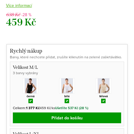
Více informací
-28 %
638 Kč
459 Kč
Měrná
cena:
Rychlý nákup
Barvy, které nechcete přidat, zrušíte kliknutím na zelené zaškrtávátko.
Velikost M/L
3 barvy vybrány
černá
bílá
tělová
Celkem:
1 377 Kč
459 Kč/ks
Ušetříte 537 Kč (28 %)
Přidat do košíku