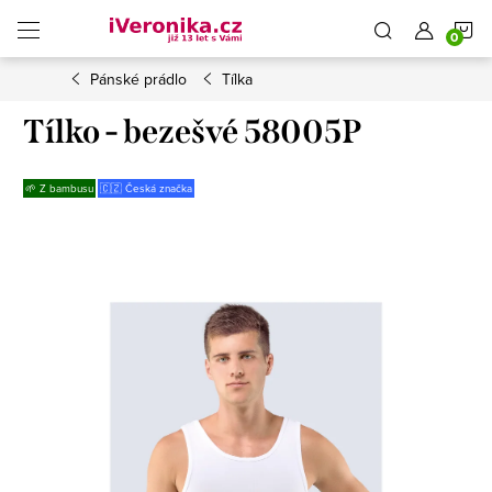
Přejít
N
na
obsah
Pánské prádlo
Tílka
K
Tílko - bezešvé 58005P
🌱 Z bambusu
🇨🇿 Česká značka