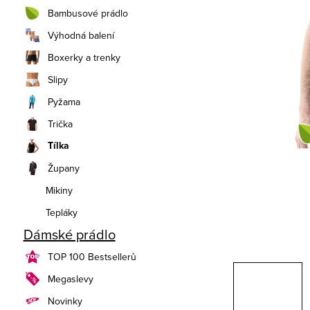
n
Bambusové prádlo
í
Výhodná balení
Boxerky a trenky
p
Slipy
a
Pyžama
n
Trička
e
Tílka
Župany
l
Mikiny
Tepláky
Dámské prádlo
TOP 100 Bestsellerů
Megaslevy
Novinky