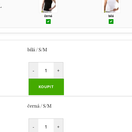
L
černá
bílá
bílá / S/M
KOUPIT
černá / S/M