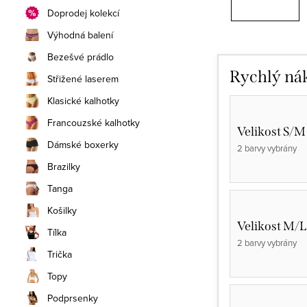
Doprodej kolekcí
Výhodná balení
Bezešvé prádlo
Rychlý ná
Střižené laserem
Klasické kalhotky
Francouzské kalhotky
Velikost S/M
Dámské boxerky
2 barvy vybrány
Brazilky
Tanga
Košilky
Velikost M/L
Tílka
2 barvy vybrány
Trička
Topy
Podprsenky