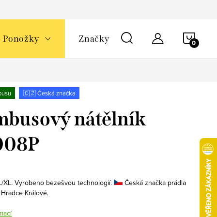
NÁKU
Ponožky
Značky
KOŠÍ
busu
🇨🇿 Česká značka
busový nátělník
008P
 L/XL. Vyrobeno bezešvou technologií.
Česká značka prádla
 Hradce Králové.
mací