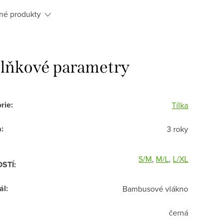
né produkty
lňkové parametry
rie
:
Tílka
a
:
3 roky
S/M
,
M/L
,
L/XL
OSTÍ
:
ál
:
Bambusové vlákno
černá