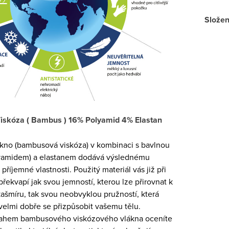
Složen
Viskóza ( Bambus ) 16% Polyamid 4% Elastan
no (bambusová viskóza) v kombinaci s bavlnou
lyamidem) a elastanem dodává výslednému
příjemné vlastnosti. Použitý materiál vás již při
řekvapí jak svou jemností, kterou lze přirovnat k
ašmíru, tak svou neobvyklou pružností, která
velmi dobře se přizpůsobit vašemu tělu.
sahem bambusového viskózového vlákna oceníte