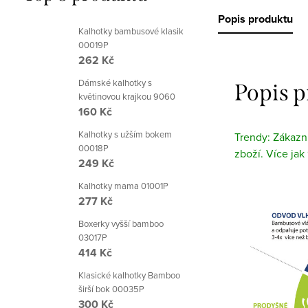
Popis produktu
Kalhotky bambusové klasik
00019P
262 Kč
Dámské kalhotky s
Popis 
květinovou krajkou 9060
160 Kč
Kalhotky s užším bokem
Trendy: Zákazní
00018P
zboží. Více jak
249 Kč
Kalhotky mama 01001P
277 Kč
Boxerky vyšší bamboo
03017P
414 Kč
Klasické kalhotky Bamboo
širší bok 00035P
300 Kč