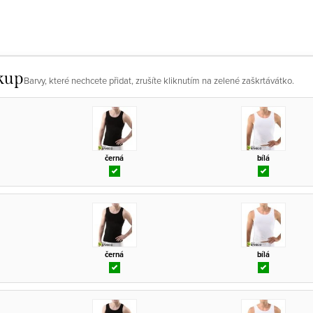
kup
Barvy, které nechcete přidat, zrušíte kliknutím na zelené zaškrtávátko.
černá
bílá
černá
bílá