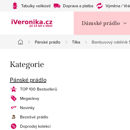
Přejít
Tabulky velikostí
Doprava a platba
Výměna / Vrá
na
obsah
Dámské prádlo
Pánské prádlo
Tílka
Bambusový nátělník
Domů
P
Přeskočit
Kategorie
o
kategorie
s
Pánské prádlo
t
TOP 100 Bestsellerů
Megaslevy
r
Novinky
a
Bezešvé prádlo
n
Doprodej kolekcí