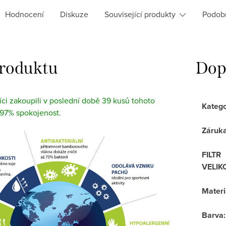
Hodnocení
Diskuze
Související produkty
Podob
produktu
Dop
ci zakoupili v poslední době 39 kusů tohoto
Katego
 97% spokojenost.
Záruk
FILTR
VELIK
Materi
Barva
: