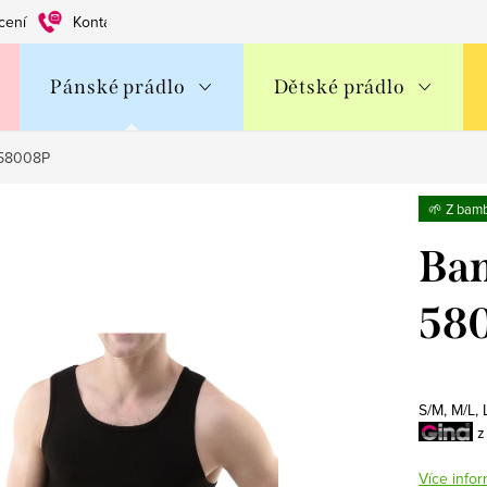
cení
Kontakty
Obchodní podmínky
Ochrana os. údajů
Pánské prádlo
Dětské prádlo
 58008P
🌱 Z bam
Bam
58
S/M, M/L,
z
Více infor