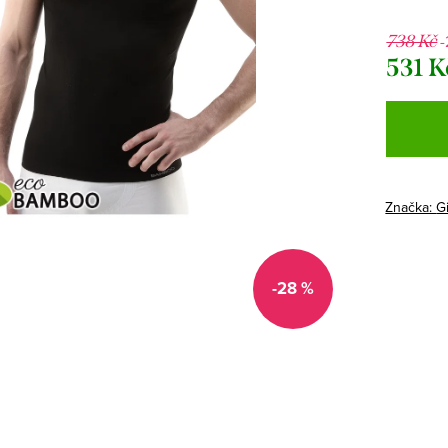
738 Kč
531 K
Měrná
cena:
Značka:
G
-28 %