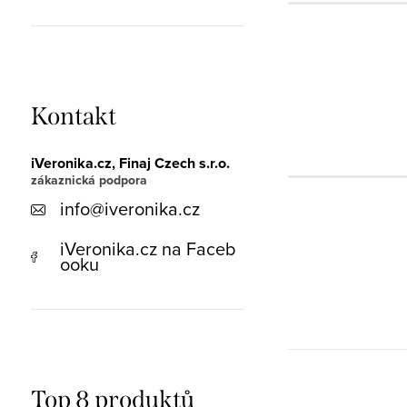
Kontakt
iVeronika.cz, Finaj Czech s.r.o.
info
@
iveronika.cz
iVeronika.cz na Faceb
ooku
Top 8 produktů