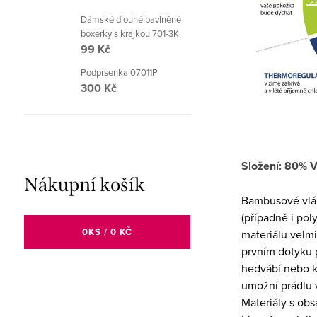
Dámské dlouhé bavlněné
boxerky s krajkou 701-3K
99 Kč
Podprsenka 07011P
300 Kč
Složení: 80% 
Nákupní košík
Bambusové vlák
(případně i po
0
KS /
0 KČ
materiálu velmi 
prvním dotyku p
hedvábí nebo k
umožní prádlu 
Materiály s ob