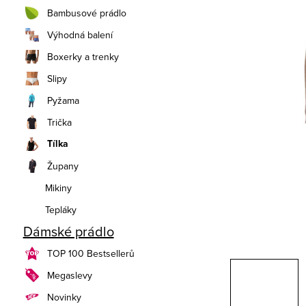
n
Bambusové prádlo
í
Výhodná balení
Boxerky a trenky
p
Slipy
a
Pyžama
n
Trička
e
Tílka
Župany
l
Mikiny
Tepláky
Dámské prádlo
TOP 100 Bestsellerů
Megaslevy
Novinky