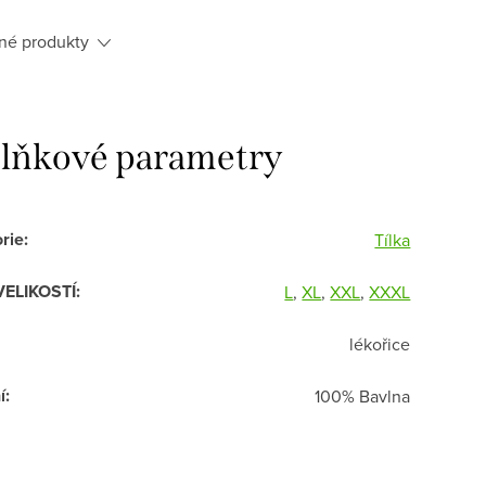
né produkty
lňkové parametry
rie
:
Tílka
VELIKOSTÍ
:
L
,
XL
,
XXL
,
XXXL
lékořice
í
:
100% Bavlna