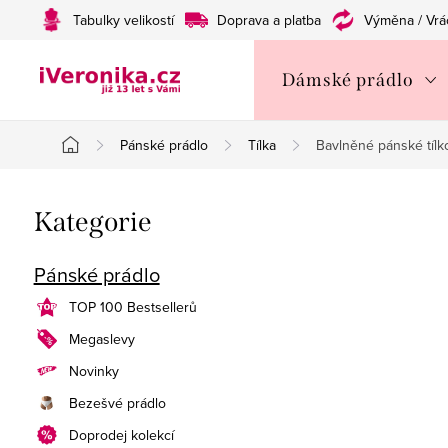
Přejít
Tabulky velikostí
Doprava a platba
Výměna / Vrá
na
obsah
Dámské prádlo
Pánské prádlo
Tílka
Bavlněné pánské tílko
Domů
P
Přeskočit
Kategorie
o
kategorie
s
Pánské prádlo
t
TOP 100 Bestsellerů
Megaslevy
r
Novinky
a
Bezešvé prádlo
n
Doprodej kolekcí