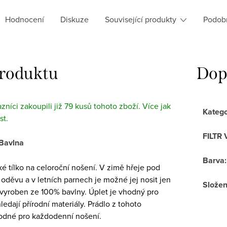
Hodnocení
Diskuze
Související produkty
Podob
produktu
Dop
azníci zakoupili již 79 kusů tohoto zboží. Více jak
Katego
st.
FILTR 
 Bavlna
Barva
:
é tílko na celoroční nošení. V zimě hřeje pod
 oděvu a v letních parnech je možné jej nosit jen
Složen
e vyroben ze 100% bavlny. Úplet je vhodný pro
ledají přírodní materiály. Prádlo z tohoto
hodné pro každodenní nošení.