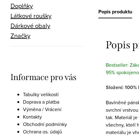
Doplňky
Popis produktu
Látkové roušky
Dárkové obaly
Značky
Popis 
Bestseller: Zák
95% spokojeno
Informace pro vás
Složení: 100%
Tabulky velikostí
Doprava a platba
Bavlněné pánsk
Výměna / Vrácení
svrchní vrstvou
Kontakty
tak. Materiál j
Obchodní podmínky
všechny, kteří h
Ochrana os. údajů
materiálu je v