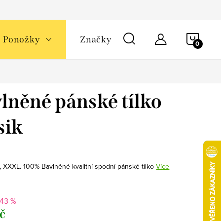
NÁKU
Ponožky
Značky
KOŠÍ
lněné pánské tílko
sik
L, XXXL. 100% Bavlněné kvalitní spodní pánské tílko
Více
-43 %
Kč