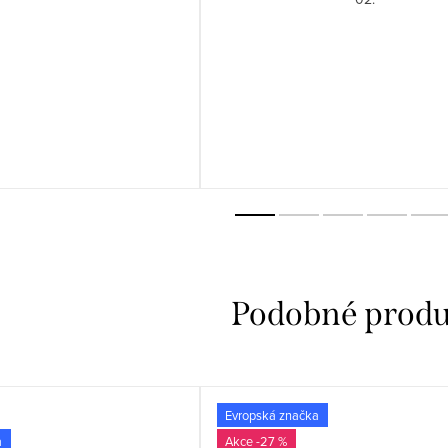
Evropská značka
a
-27 %