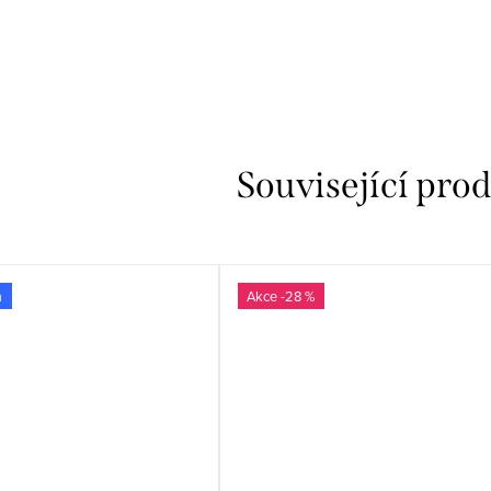
Související pro
a
-28 %