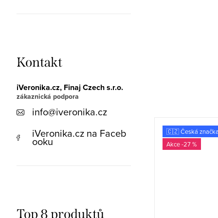
Kontakt
iVeronika.cz, Finaj Czech s.r.o.
info
@
iveronika.cz
iVeronika.cz na Faceb
Italská značka
🇨🇿 Česká značk
ooku
-27 %
-27 %
Top 8 produktů