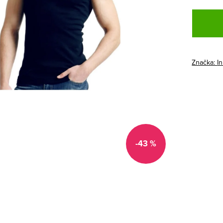
Měrná
cena:
Značka:
In
-43 %