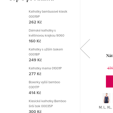
Kalhotky bambusové klasik
00019P
262 Kč
Dámské kalhotky s
květinovou krajkou 9060
160 Kč
Kalhotky s užším bokem
00018P
Pánské tílko vzor U805 Risveglia
Nát
249 Kč
302 Kč
419 Kč
416
Kalhotky mama 01001P
277 Kč
DETAIL
Boxerky vyšší bamboo
03017P
414 Kč
Klasické kalhotky Bamboo
širší bok 00035P
XS/S, S/M, M/L, L/XL, XL/XXL, XXL/3XL. Pánské
M, L, XL,
300 Kč
tílko U805 značky RISVEGLIA nabízí elegantní