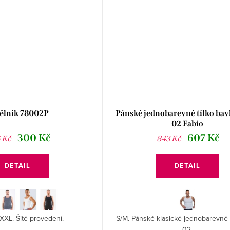
ělník 78002P
Pánské jednobarevné tílko bav
02 Fabio
300 Kč
607 Kč
 Kč
843 Kč
DETAIL
DETAIL
 XXL. Šité provedení.
S/M. Pánské klasické jednobarevné t
02.