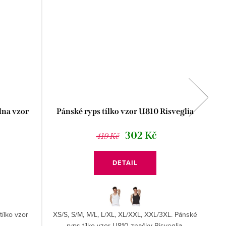
lna vzor
Pánské ryps tílko vzor U810 Risveglia
P
302 Kč
419 Kč
DETAIL
ílko vzor
XS/S, S/M, M/L, L/XL, XL/XXL, XXL/3XL. Pánské
S
ryps tílko vzor U810 značky Risveglia.