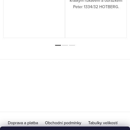
krátkým rukávem a obrázkem
Peter 1334/32 HOTBERG.
Z
á
p
a
t
í
Doprava a platba
Obchodní podmínky
Tabulky velikostí