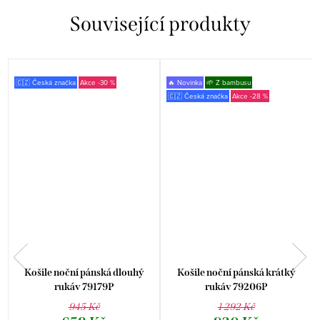
Související produkty
🇨🇿 Česká značka
-30 %
🔥 Novinka
🌱 Z bambusu
🇨🇿 Česká značka
-28 %
P
Košile noční pánská dlouhý
Košile noční pánská krátký
rukáv 79179P
rukáv 79206P
945 Kč
1 292 Kč