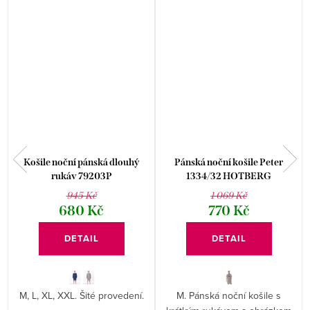
Košile noční pánská dlouhý
Pánská noční košile Peter
rukáv 79203P
1334/32 HOTBERG
945 Kč
1 069 Kč
680 Kč
770 Kč
DETAIL
DETAIL
M, L, XL, XXL. Šité provedení.
M. Pánská noční košile s
.