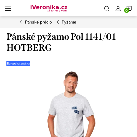
Přejít
N
na
obsah
Pánské prádlo
Pyžama
K
Pánské pyžamo Pol 1141/01
HOTBERG
Evropská značka