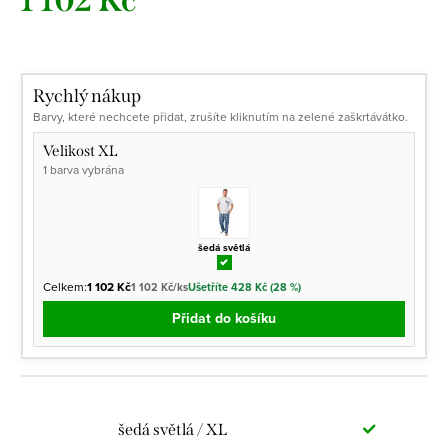
1 102 Kč
Měrná
cena:
Rychlý nákup
Barvy, které nechcete přidat, zrušíte kliknutím na zelené zaškrtávátko.
Velikost XL
1 barva vybrána
šedá světlá
Celkem:
1 102 Kč
1 102 Kč/ks
Ušetříte 428 Kč (28 %)
Přidat do košíku
šedá světlá / XL