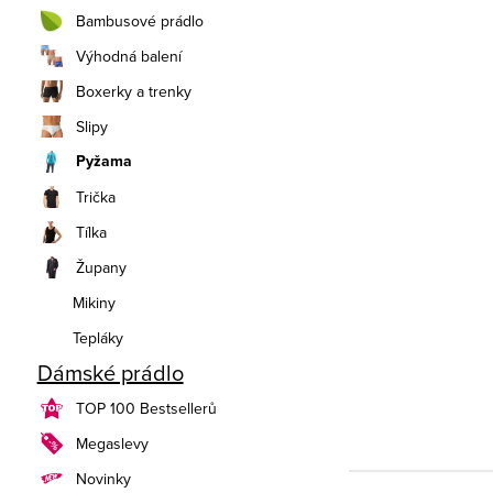
n
Bambusové prádlo
í
Výhodná balení
Boxerky a trenky
p
Slipy
a
Pyžama
n
Trička
e
Tílka
Župany
l
Mikiny
Tepláky
Dámské prádlo
TOP 100 Bestsellerů
Megaslevy
Novinky