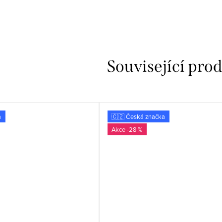
Související pro
a
🇨🇿 Česká značka
-28 %