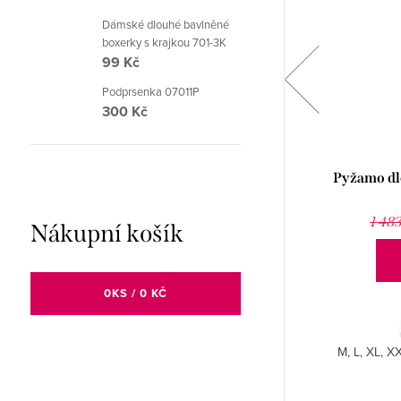
Dámské dlouhé bavlněné
boxerky s krajkou 701-3K
99 Kč
Podprsenka 07011P
300 Kč
Pyžamo krátké pánské 79158P
Pyžamo dl
819 Kč
1 178 Kč
1 48
Nákupní košík
DETAIL
0
KS /
0 KČ
XXL. Šité provedení.
M, L, XL, X