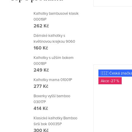
Kalhotky bambusové klasik
00019P
262 Kč
Dámské kalhotky s
květinovou krajkou 9060
160 Kč
Kalhotky s užším bokem
00018P
249 Kč
🇨🇿 Česká značka
🇨🇿 Česká značk
Kalhotky mama 01001P
-30 %
-27 %
277 Kč
Boxerky vyšší bamboo
03017P
414 Kč
Klasické kalhotky Bamboo
širší bok 00035P
300 Kč