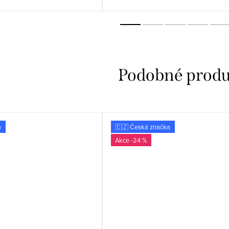
a
🇨🇿 Česká značka
-24 %