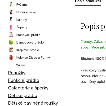
Popis produktu
Pyžama
Noční košilky
Kalhoty
Popis 
Župany
Stahovací prádlo
Trendy: Zákazní
Bambusové prádlo
zboží. Více jak
Krajkové prádlo
Kolekce Disco a Funny
Složení: 100% 
Mikiny
- véčkový výstř
Ponožky
prsou- dlouhé 
Funkční prádlo
bavlněný úplet
Galanterie a šperky
Dětské prádlo
Dětské bavlněné roušky