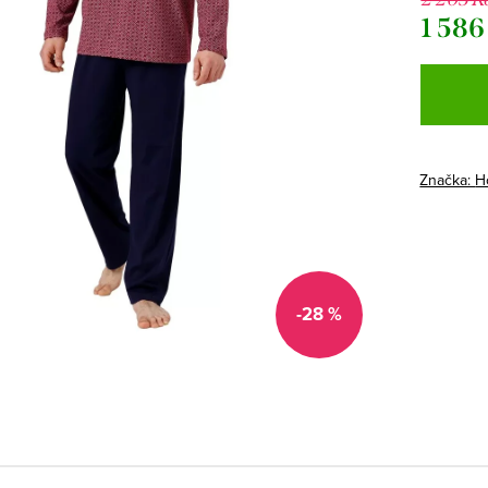
1 586
Měrná
cena:
Značka:
H
-28 %