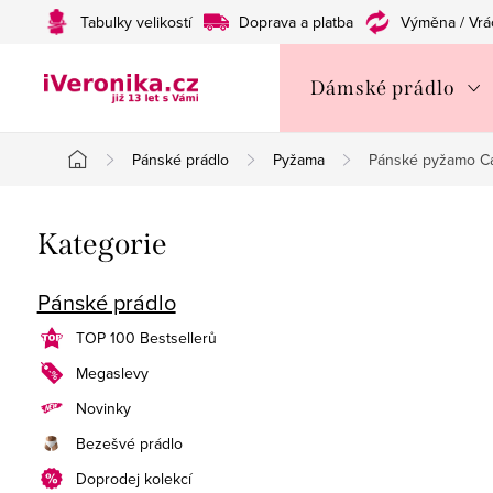
Přejít
Tabulky velikostí
Doprava a platba
Výměna / Vrá
na
obsah
Dámské prádlo
Pánské prádlo
Pyžama
Pánské pyžamo C
Domů
P
Přeskočit
Kategorie
o
kategorie
s
Pánské prádlo
t
TOP 100 Bestsellerů
Megaslevy
r
Novinky
a
Bezešvé prádlo
n
Doprodej kolekcí