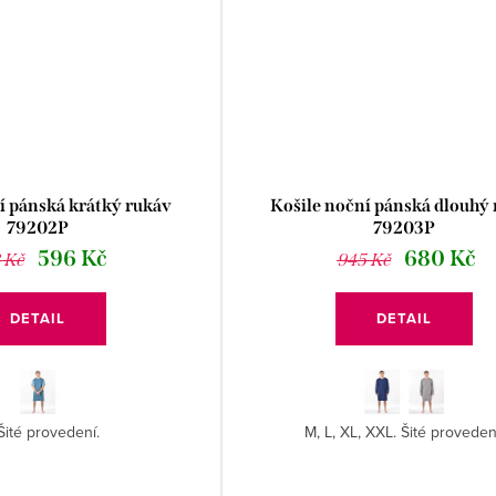
í pánská krátký rukáv
Košile noční pánská dlouhý
79202P
79203P
596 Kč
680 Kč
 Kč
945 Kč
DETAIL
DETAIL
Šité provedení.
M, L, XL, XXL. Šité proveden