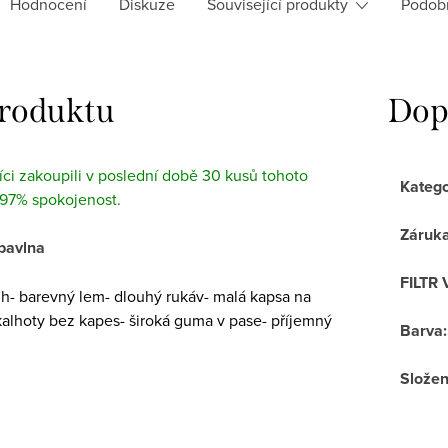
Hodnocení
Diskuze
Související produkty
Podob
produktu
Dop
ci zakoupili v poslední době 30 kusů tohoto
Katego
 97% spokojenost.
Záruk
bavlna
FILTR 
ih- barevný lem- dlouhý rukáv- malá kapsa na
kalhoty bez kapes- široká guma v pase- příjemný
Barva
:
Složen