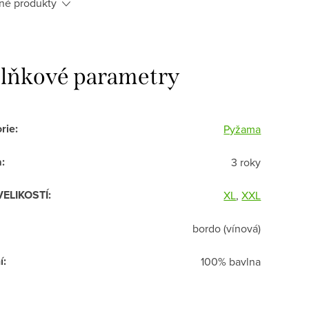
né produkty
lňkové parametry
rie
:
Pyžama
a
:
3 roky
VELIKOSTÍ
:
XL
,
XXL
bordo (vínová)
í
:
100% bavlna