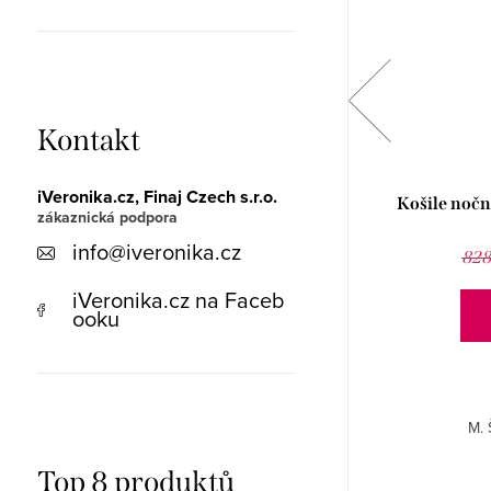
Kontakt
iVeronika.cz, Finaj Czech s.r.o.
Pyžamo dlouhé pánské 79173P
Košile nočn
info
@
iveronika.cz
1 031 Kč
1 483 Kč
828
iVeronika.cz na Faceb
ooku
DETAIL
M, L, XXL, 4XL. Šité provedení.
M. 
Top 8 produktů