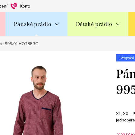
cení
Kontakty
Obchodní podmínky
Ochrana os. údajů
Pánské prádlo
Dětské prádlo
arl 995/01 HOTBERG
Evropská
Pán
99
XL, XXL. 
jednobar
2 203 K