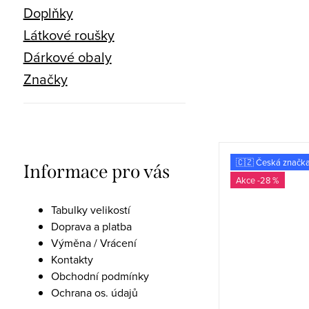
Doplňky
Látkové roušky
Dárkové obaly
Značky
🇨🇿 Česká značka
🇨🇿 Česká značk
Informace pro vás
-30 %
-28 %
Tabulky velikostí
Doprava a platba
Výměna / Vrácení
Kontakty
Obchodní podmínky
Ochrana os. údajů