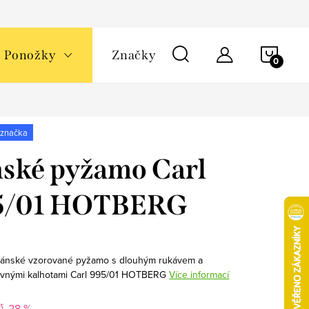
NÁKU
Ponožky
Značky
KOŠÍ
 značka
ské pyžamo Carl
5/01 HOTBERG
Pánské vzorované pyžamo s dlouhým rukávem a
evnými kalhotami Carl 995/01 HOTBERG
Více informací
-28 %
č