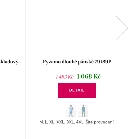
skladový
Pyžamo dlouhé pánské 79189P
1 068 Kč
1 483 Kč
DETAIL
M, L, XL, XXL, 3XL, 4XL. Šité provedení.