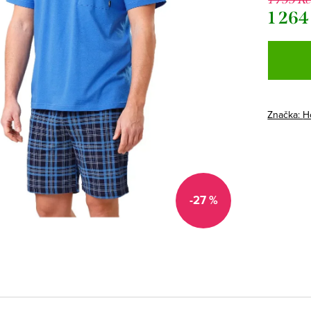
1 264
Měrná
cena:
Značka:
H
-27 %