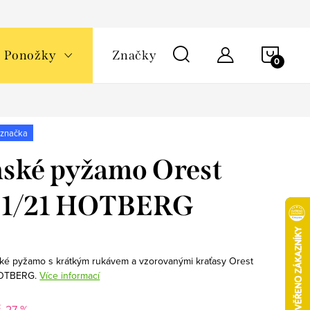
NÁKU
Ponožky
Značky
KOŠÍ
 značka
ské pyžamo Orest
01/21 HOTBERG
ké pyžamo s krátkým rukávem a vzorovanými kraťasy Orest
HOTBERG.
Více informací
-27 %
č