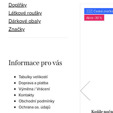
Doplňky
Evropská značka
🇨🇿 Česká značk
Látkové roušky
-27 %
-30 %
Dárkové obaly
Značky
Informace pro vás
Tabulky velikostí
Doprava a platba
Výměna / Vrácení
Kontakty
Obchodní podmínky
Ochrana os. údajů
Pánské pyžamo Xavier 1266/21
Košile nočn