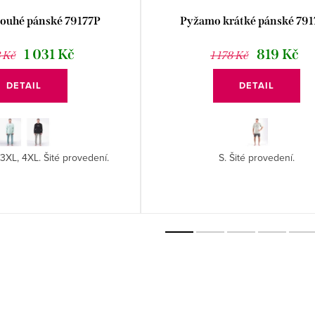
ouhé pánské 79177P
Pyžamo krátké pánské 79
1 031 Kč
819 Kč
3 Kč
1 178 Kč
DETAIL
DETAIL
 3XL, 4XL. Šité provedení.
S. Šité provedení.