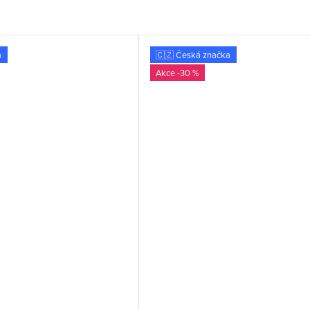
a
🇨🇿 Česká značka
-30 %