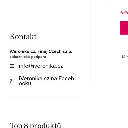
HOTBERG
1 449 Kč
2 012 Kč
828
DETAIL
Kontakt
iVeronika.cz, Finaj Czech s.r.o.
M, L, XL. Pánské pyžamo s obrázkerm, dlouhým
M. 
rukávem a dlouhými vzorovanými kalhotami
info
@
iveronika.cz
Xavier 1266/21 HOTBERG.
iVeronika.cz na Faceb
ooku
Top 8 produktů