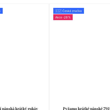
a
🇨🇿 Česká značka
-28 %
í pánská krátký rukáv
Pyžamo krátké pánské 79