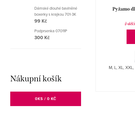
Dámské dlouhé bavlněné
Pánská noční košile s krátkým rukávem
Pyžamo dl
boxerky s krajkou 701-3K
79200P
99 Kč
656 Kč
911 Kč
1 48
Podprsenka 07011P
DETAIL
300 Kč
L, XL, XXL, 3XL. Šité provedení.
M, L, XL, XXL,
Nákupní košík
0
KS /
0 KČ