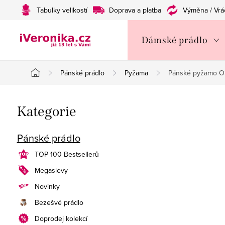
Přejít
Tabulky velikostí
Doprava a platba
Výměna / Vrá
na
obsah
Dámské prádlo
Pánské prádlo
Pyžama
Pánské pyžamo O
Domů
P
Přeskočit
Kategorie
o
kategorie
s
Pánské prádlo
t
TOP 100 Bestsellerů
Megaslevy
r
Novinky
a
Bezešvé prádlo
n
Doprodej kolekcí