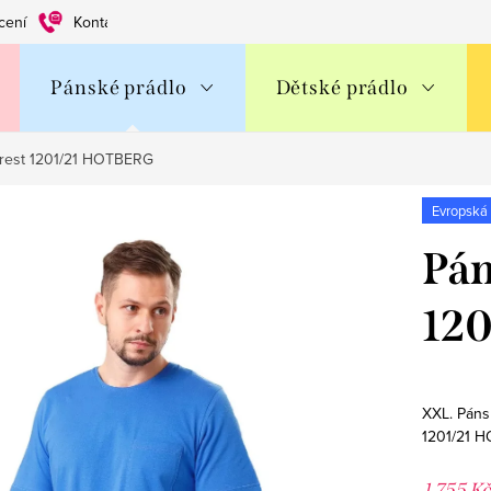
cení
Kontakty
Obchodní podmínky
Ochrana os. údajů
Pánské prádlo
Dětské prádlo
rest 1201/21 HOTBERG
Evropská
Pán
12
XXL. Páns
1201/21 
1 755 K