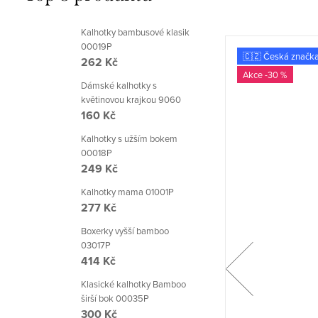
Kalhotky bambusové klasik
00019P
🇨🇿 Česká značka
🇨🇿 Česká značk
262 Kč
-27 %
-30 %
Dámské kalhotky s
květinovou krajkou 9060
160 Kč
Kalhotky s užším bokem
00018P
249 Kč
Kalhotky mama 01001P
277 Kč
Boxerky vyšší bamboo
03017P
414 Kč
Klasické kalhotky Bamboo
širší bok 00035P
300 Kč