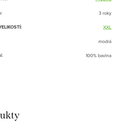
a
:
3 roky
VELIKOSTÍ
:
XXL
modrá
í
:
100% bavlna
dukty