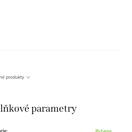
né produkty
lňkové parametry
rie
:
Pyžama