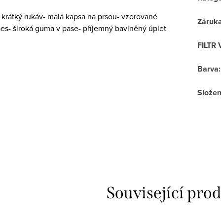
h- krátký rukáv- malá kapsa na prsou- vzorované
Záruk
pes- široká guma v pase- příjemný bavlněný úplet
FILTR 
Barva
:
Složen
Související pro