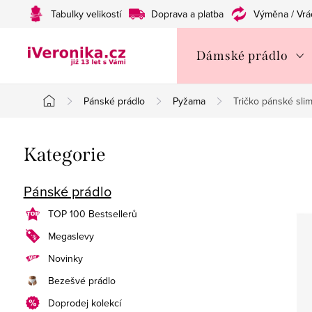
Přejít
Tabulky velikostí
Doprava a platba
Výměna / Vrá
na
obsah
Dámské prádlo
Pánské prádlo
Pyžama
Tričko pánské sli
Domů
P
Přeskočit
Kategorie
o
kategorie
s
Pánské prádlo
t
TOP 100 Bestsellerů
Megaslevy
r
Novinky
a
Bezešvé prádlo
n
Doprodej kolekcí