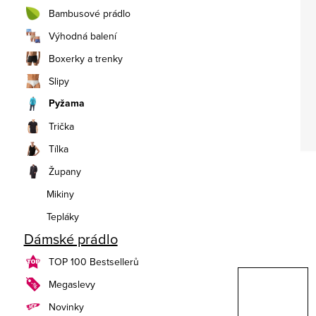
n
Bambusové prádlo
í
Výhodná balení
Boxerky a trenky
p
Slipy
a
Pyžama
n
Trička
e
Tílka
Župany
l
Mikiny
Tepláky
Dámské prádlo
TOP 100 Bestsellerů
Megaslevy
Novinky