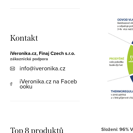
Kontakt
iVeronika.cz, Finaj Czech s.r.o.
info
@
iveronika.cz
iVeronika.cz na Faceb
ooku
Top 8 produktů
Složení: 96% V