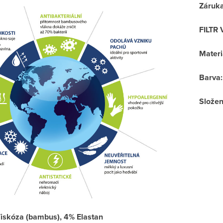
Záruk
FILTR 
Materi
Barva
:
Složen
iskóza (bambus), 4% Elastan