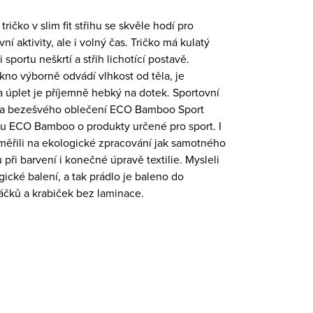
ričko v slim fit střihu se skvěle hodí pro
í aktivity, ale i volný čas. Tričko má kulatý
i sportu neškrtí a střih lichotící postavě.
no výborně odvádí vlhkost od těla, je
 a úplet je příjemně hebký na dotek. Sportovní
o a bezešvého oblečení ECO Bamboo Sport
u ECO Bamboo o produkty určené pro sport. I
měřili na ekologické zpracování jak samotného
 při barvení i konečné úpravě textilie. Mysleli
gické balení, a tak prádlo je baleno do
áčků a krabiček bez laminace.