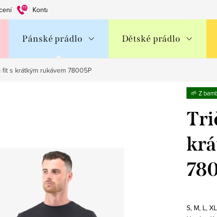
cení
Kontakty
Obchodní podmínky
Ochrana os. údajů
Pánské prádlo
Dětské prádlo
m fit s krátkým rukávem 78005P
🌱 Z bam
Tri
kr
78
S, M, L, X