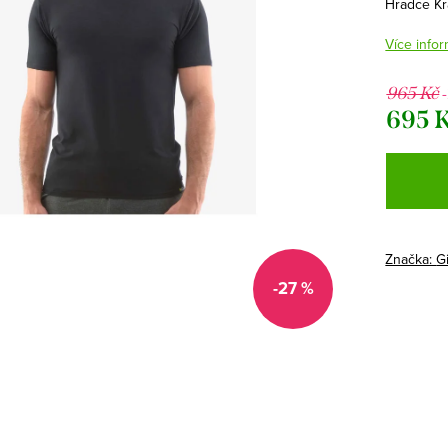
Hradce Kr
Více infor
965 Kč
695 
Měrná
cena:
Značka:
G
-27 %