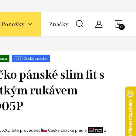
NÁKU
Ponožky
Značky
KOŠÍ
busu
🇨🇿 Česká značka
čko pánské slim fit s
átkým rukávem
005P
L, XXL. Šité provedení.
Česká značka prádla
z