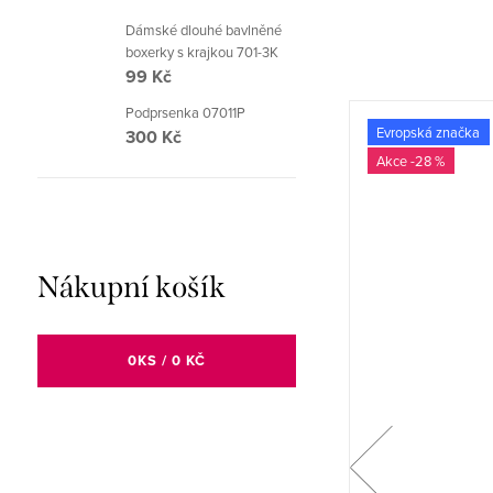
Dámské dlouhé bavlněné
boxerky s krajkou 701-3K
99 Kč
Podprsenka 07011P
🇨🇿 Česká značka
Evropská značka
300 Kč
-30 %
-28 %
Nákupní košík
0
KS /
0 KČ