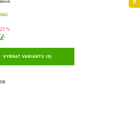
álové.
mací
-27 %
Kč
VYBRAT VARIANTU
(5)
ina