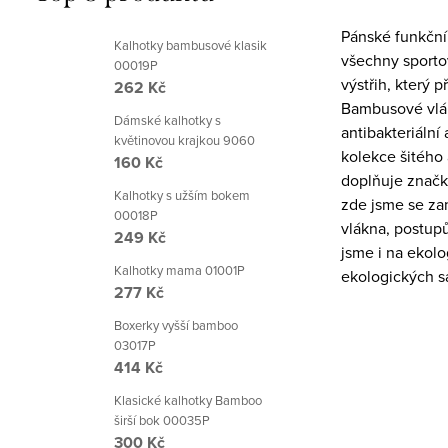
Pánské funkční t
Kalhotky bambusové klasik
všechny sportovn
00019P
výstřih, který př
262 Kč
Bambusové vlák
Dámské kalhotky s
antibakteriální
květinovou krajkou 9060
kolekce šitéh
160 Kč
doplňuje značk
Kalhotky s užším bokem
zde jsme se za
00018P
vlákna, postupů
249 Kč
jsme i na ekolo
Kalhotky mama 01001P
ekologických s
277 Kč
Boxerky vyšší bamboo
03017P
414 Kč
Klasické kalhotky Bamboo
širší bok 00035P
300 Kč