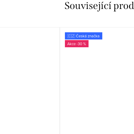
Související pro
🇨🇿 Česká značka
-30 %