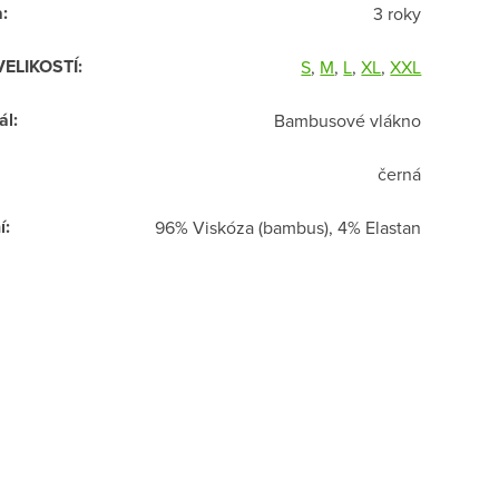
a
:
3 roky
VELIKOSTÍ
:
S
,
M
,
L
,
XL
,
XXL
ál
:
Bambusové vlákno
černá
í
:
96% Viskóza (bambus), 4% Elastan