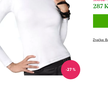
287 
Měrná
cena:
Značka:
B
-27 %