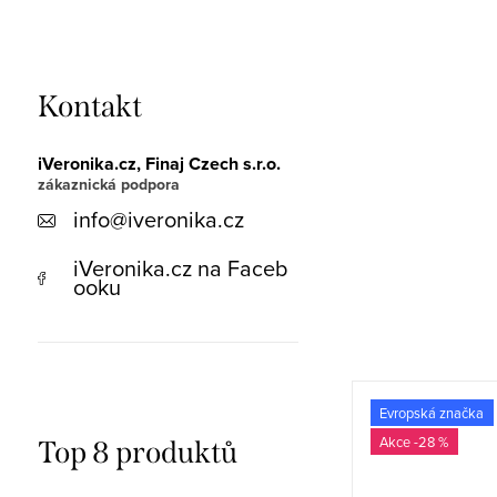
Kontakt
iVeronika.cz, Finaj Czech s.r.o.
info
@
iveronika.cz
iVeronika.cz na Faceb
ooku
Evropská značka
Evropská značka
-28 %
-28 %
Top 8 produktů