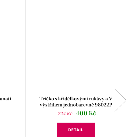
anati
Tričko s křidélkovými rukávy a V
výstřihem jednobarevné 98022P
400 Kč
724 Kč
DETAIL