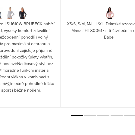
čko LS11610W BRUBECK nabízí
XS/S, S/M, M/L, L/XL. Dámské vzorov
d, vysoký komfort a kvalitní
Manati HTX00617 s tříčtvrtečním 
každodenní pohodlí i volný
Babell.
áv pro maximální ochranu a
rovedení zajišťuje příjemné
ždění pokožkyKulatý výstřih,
dé postavěNadčasový styl bez
Mimořádně funkční materiál
rodní vlákna v kombinaci s
mVýjimečně pohodlné tričko
sport i běžné nošení.