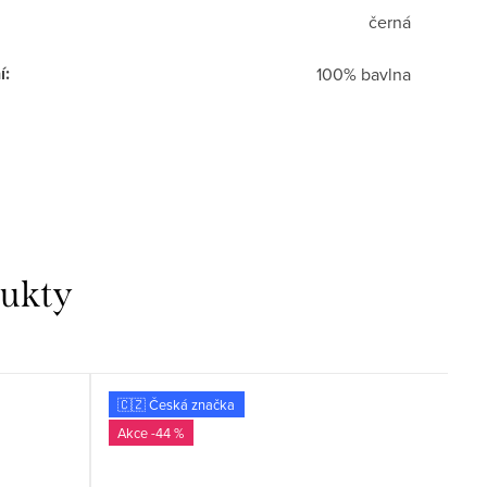
černá
í
:
100% bavlna
dukty
🇨🇿 Česká značka
E
-44 %