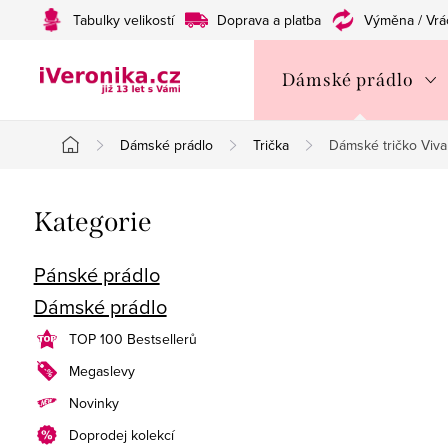
Přejít
Tabulky velikostí
Doprava a platba
Výměna / Vrá
na
obsah
Dámské prádlo
Dámské prádlo
Trička
Dámské tričko Viv
Domů
P
Přeskočit
Kategorie
o
kategorie
s
Pánské prádlo
Dámské prádlo
t
TOP 100 Bestsellerů
r
Megaslevy
a
Novinky
n
Doprodej kolekcí