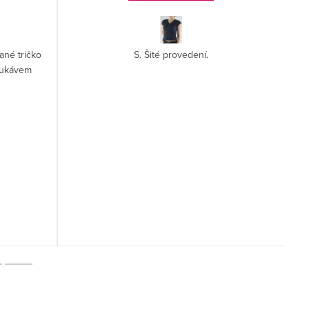
ané tričko
S. Šité provedení.
rukávem
j