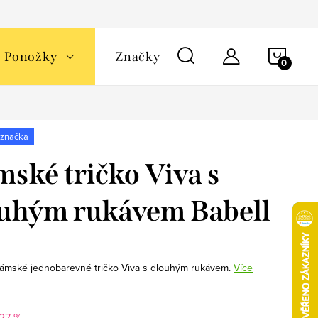
NÁKU
Ponožky
Značky
KOŠÍ
 značka
ské tričko Viva s
uhým rukávem Babell
ámské jednobarevné tričko Viva s dlouhým rukávem.
Více
-27 %