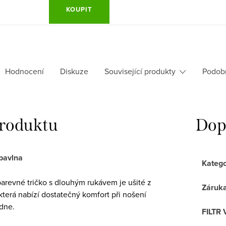
KOUPIT
Hodnocení
Diskuze
Související produkty
Podob
produktu
Dop
bavlna
Katego
revné tričko s dlouhým rukávem je ušité z
Záruk
terá nabízí dostatečný komfort při nošení
dne.
FILTR 