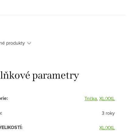
né produkty
lňkové parametry
rie
:
Trička
,
XL/XXL
a
:
3 roky
VELIKOSTÍ
:
XL/XXL