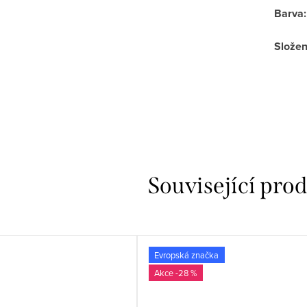
Barva
:
Složen
Související pro
Evropská značka
-28 %