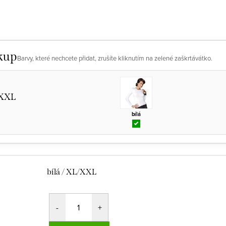
kup
Barvy, které nechcete přidat, zrušíte kliknutím na zelené zaškrtávátko.
/XXL
bílá
bílá / XL/XXL