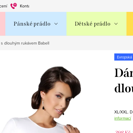
cení
Kontakty
Obchodní podmínky
Ochrana os. údajů
Pánské prádlo
Dětské prádlo
a s dlouhým rukávem Babell
Evropská
Dám
dlo
XL/XXL. D
informací
398 Kč