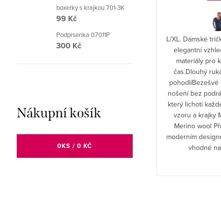
boxerky s krajkou 701-3K
99 Kč
Podprsenka 07011P
M/L. Dámská jednobarevná halenka Stella H2
L/XL. Dámské tri
300 Kč
HTX01590 s tříčtvrtečním rukávem Babell
elegantní vzhle
materiály pro 
čas.Dlouhý ruk
pohodlíBezešvé p
nošení bez podrá
který lichotí kaž
Nákupní košík
vzoru a krajky 
Merino wool Pří
moderním designe
0
KS /
0 KČ
vhodné na 