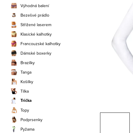
n
Výhodná balení
í
Bezešvé prádlo
Střižené laserem
p
Klasické kalhotky
a
Francouzské kalhotky
n
Dámské boxerky
e
Brazilky
Tanga
l
Košilky
Tílka
Trička
Topy
Podprsenky
Pyžama