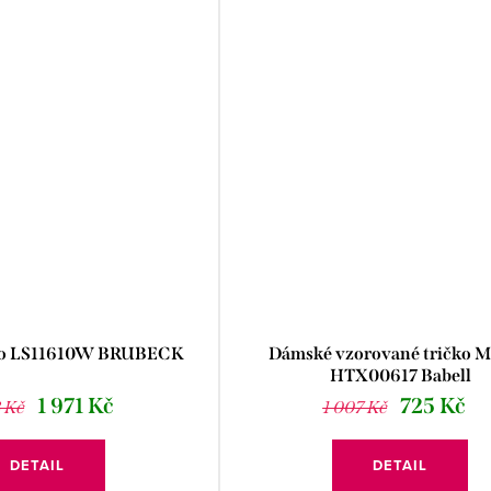
ko LS11610W BRUBECK
Dámské vzorované tričko M
HTX00617 Babell
1 971 Kč
725 Kč
 Kč
1 007 Kč
DETAIL
DETAIL