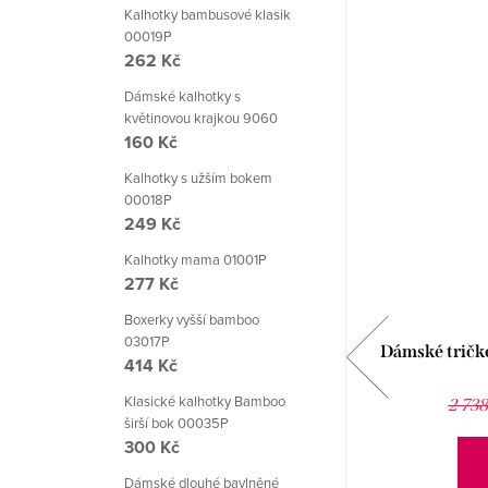
Kalhotky bambusové klasik
00019P
262 Kč
Dámské kalhotky s
květinovou krajkou 9060
160 Kč
Kalhotky s užším bokem
00018P
249 Kč
Kalhotky mama 01001P
277 Kč
Boxerky vyšší bamboo
03017P
Dámská halenka Stella H2 HTX01590
Dámské trič
414 Kč
Babell
830 Kč
Klasické kalhotky Bamboo
1 153 Kč
2 738
širší bok 00035P
300 Kč
DETAIL
Dámské dlouhé bavlněné