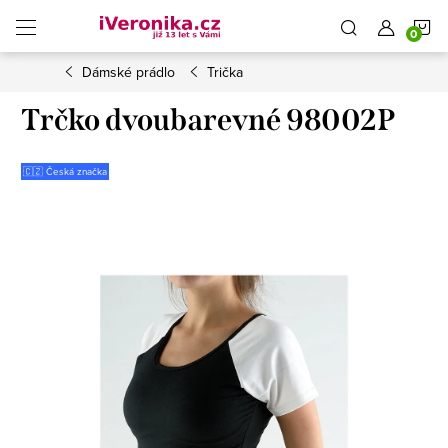
Přejít
N
na
obsah
Dámské prádlo
Trička
K
Trčko dvoubarevné 98002P
🇨🇿 Česká značka