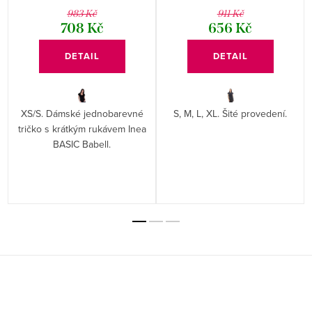
983 Kč
911 Kč
708 Kč
656 Kč
DETAIL
DETAIL
XS/S. Dámské jednobarevné
S, M, L, XL. Šité provedení.
tričko s krátkým rukávem Inea
BASIC Babell.
Z
á