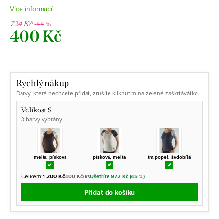
Více informací
-44 %
724 Kč
400 Kč
Měrná
cena:
Rychlý nákup
Barvy, které nechcete přidat, zrušíte kliknutím na zelené zaškrtávátko.
Velikost S
3 barvy vybrány
melta, písková
písková, melta
tm.popel, šedobílá
Celkem:
1 200 Kč
400 Kč/ks
Ušetříte 972 Kč (45 %)
Přidat do košíku