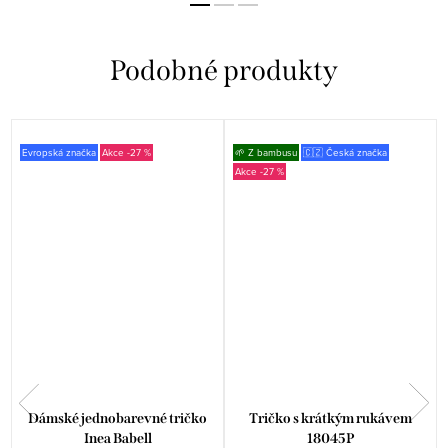
Evropská značka
-27 %
🌱 Z bambusu
🇨🇿 Česká značka
-27 %
Dámské jednobarevné tričko
Tričko s krátkým rukávem
Inea Babell
18045P