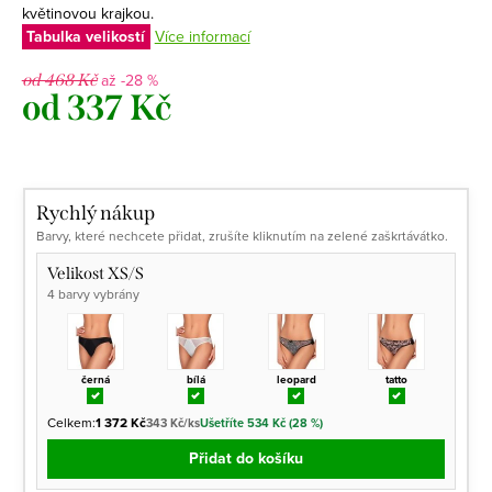
květinovou krajkou.
Tabulka velikostí
Více informací
až -28 %
od 468 Kč
od
337 Kč
Měrná
cena:
Rychlý nákup
Barvy, které nechcete přidat, zrušíte kliknutím na zelené zaškrtávátko.
Velikost XS/S
4 barvy vybrány
černá
bílá
leopard
tatto
Celkem:
1 372 Kč
343 Kč/ks
Ušetříte 534 Kč (28 %)
Přidat do košíku