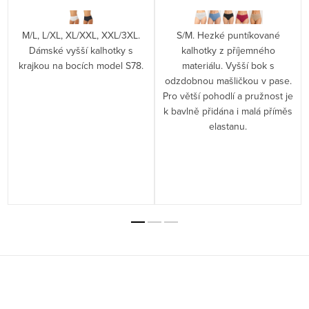
M/L, L/XL, XL/XXL, XXL/3XL.
S/M. Hezké puntíkované
é
Dámské vyšší kalhotky s
kalhotky z příjemného
krajkou na bocích model S78.
materiálu. Vyšší bok s
odzdobnou mašličkou v pase.
Pro větší pohodlí a pružnost je
k bavlně přidána i malá příměs
elastanu.
Z
á