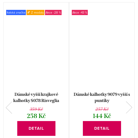
Italská značka
🍂 Z modalu
-28 %
-43 %
Dámské vyšší krajkové
Dámské kalhotky 9079 vyšší s
kalhotky S078 Risveglia
puntíky
359 Kč
257 Kč
258 Kč
144 Kč
DETAIL
DETAIL