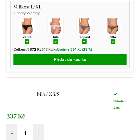
Velikost L/XL
4 barvy vybrány
černá
bílá
leopard
tatto
Celkem:
1 372 Kč
343 Kč/ks
Ušetříte 534 Kč (28 %)
Přidat do košíku
bílá / XS/S
Skladem
2 ks
337 Kč