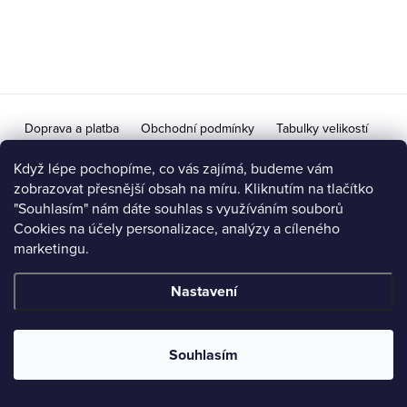
p
a
t
í
Doprava a platba
Obchodní podmínky
Tabulky velikostí
Doprava na Slovensko / Výměna vrácení zboží pro SR
Když lépe pochopíme, co vás zajímá, budeme vám
zobrazovat přesnější obsah na míru. Kliknutím na tlačítko
Ochrana osobních údajů a podmínky zpracování
"Souhlasím" nám dáte souhlas s využíváním souborů
Cookies na účely personalizace, analýzy a cíleného
Možnost vrácení / výměny zboží do 14 dní
marketingu.
Nastavení
Copyright 2026
iVeronika.cz
. Všechna práva vyhrazena.
Upravit
nastavení cookies
Souhlasím
Vytvořil Shoptet