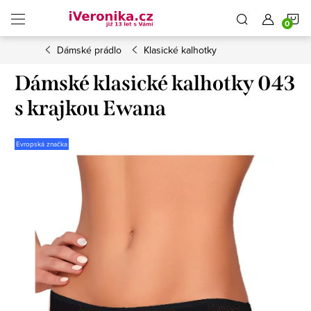
Přejít
N
na
obsah
Dámské prádlo
Klasické kalhotky
K
Dámské klasické kalhotky 043
s krajkou Ewana
Evropská značka