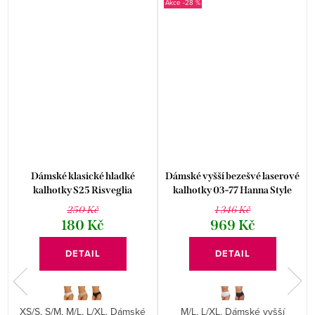
-28 %
Dámské klasické hladké
Dámské vyšší bezešvé laserové
kalhotky S25 Risveglia
kalhotky 03-77 Hanna Style
250 Kč
1 346 Kč
180 Kč
969 Kč
DETAIL
DETAIL
XS/S, S/M, M/L, L/XL. Dámské
M/L, L/XL. Dámské vyšší