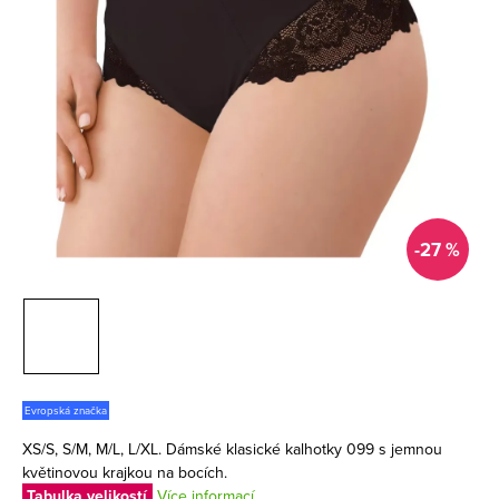
-27 %
Evropská značka
XS/S, S/M, M/L, L/XL. Dámské klasické kalhotky 099 s jemnou
květinovou krajkou na bocích.
Tabulka velikostí
Více informací