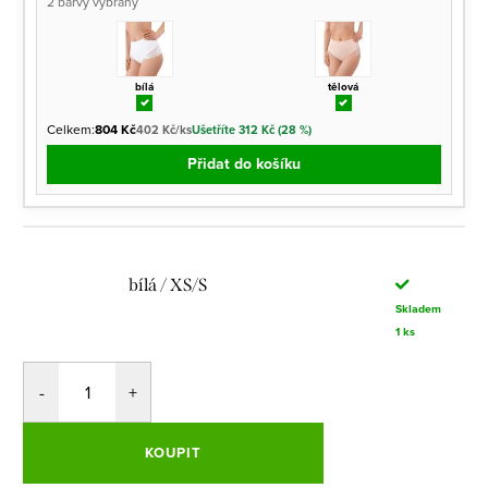
2 barvy vybrány
bílá
tělová
Celkem:
804 Kč
402 Kč/ks
Ušetříte 312 Kč (28 %)
Přidat do košíku
bílá / XS/S
Skladem
1 ks
KOUPIT