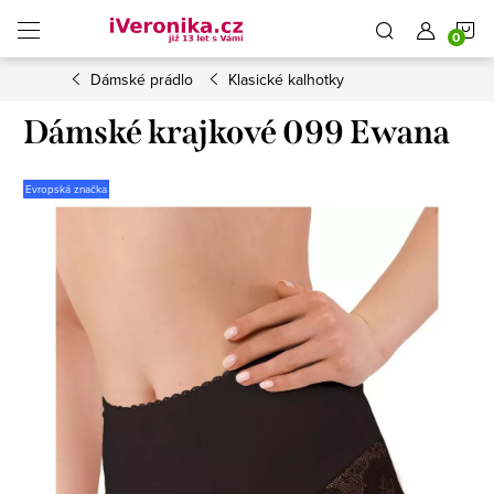
Přejít
N
na
obsah
Dámské prádlo
Klasické kalhotky
K
Dámské krajkové 099 Ewana
Evropská značka