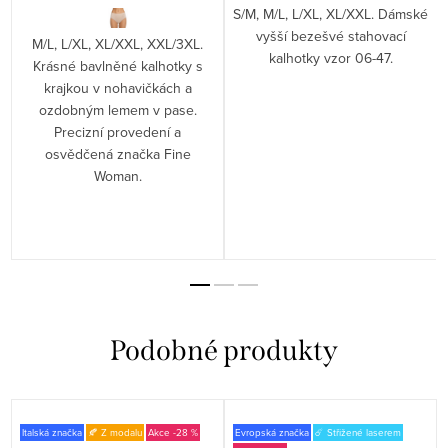
S/M, M/L, L/XL, XL/XXL. Dámské
vyšší bezešvé stahovací
M/L, L/XL, XL/XXL, XXL/3XL.
kalhotky vzor 06-47.
Krásné bavlněné kalhotky s
krajkou v nohavičkách a
ozdobným lemem v pase.
Precizní provedení a
osvědčená značka Fine
Woman.
Italská značka
🍂 Z modalu
-28 %
Evropská značka
☄️ Střižené laserem