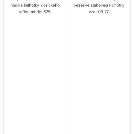
é
hladké kalhotky klasického
bezešvé stahovací kalhotky
střihu model S25.
vzor 03-77.
u