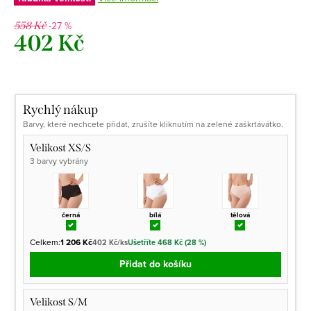
-27 %
558 Kč
402 Kč
Měrná
cena:
Rychlý nákup
Barvy, které nechcete přidat, zrušíte kliknutím na zelené zaškrtávátko.
Velikost XS/S
3 barvy vybrány
černá
bílá
tělová
Celkem:
1 206 Kč
402 Kč/ks
Ušetříte 468 Kč (28 %)
Přidat do košíku
Velikost S/M