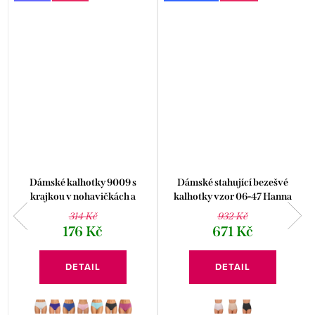
Dámské kalhotky 9009 s
Dámské stahující bezešvé
krajkou v nohavičkách a
kalhotky vzor 06-47 Hanna
ozdobným lemem
Style
314 Kč
932 Kč
176 Kč
671 Kč
DETAIL
DETAIL