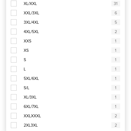
XL/XXL
31
XXL/3XL
6
3XL/4XL
5
4XL/5XL
2
XXS
1
XS
1
S
1
L
1
5XL/6XL
1
S/L
1
XL/3XL
1
6XL/7XL
1
XXLXXXL
2
2XL3XL
2