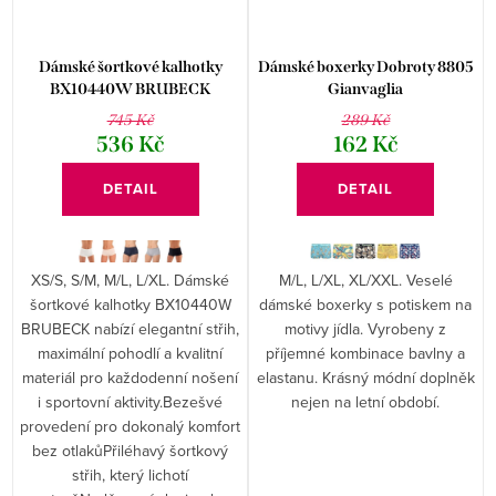
Dámské šortkové kalhotky
Dámské boxerky Dobroty 8805
BX10440W BRUBECK
Gianvaglia
745 Kč
289 Kč
536 Kč
162 Kč
DETAIL
DETAIL
XS/S, S/M, M/L, L/XL. Dámské
M/L, L/XL, XL/XXL. Veselé
šortkové kalhotky BX10440W
dámské boxerky s potiskem na
BRUBECK nabízí elegantní střih,
motivy jídla. Vyrobeny z
maximální pohodlí a kvalitní
příjemné kombinace bavlny a
materiál pro každodenní nošení
elastanu. Krásný módní doplněk
i sportovní aktivity.Bezešvé
nejen na letní období.
provedení pro dokonalý komfort
bez otlakůPřiléhavý šortkový
střih, který lichotí