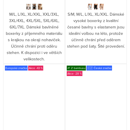
M/L, L/XL, XL/XXL, XXL/3XL,
S/M, M/L, L/XL, XL/XXL. Dámské
3XL/4XL, 4XL/5XL, 5XL/6XL,
vysoké boxerky z kvalitní
6XL/7XL. Dámské bavlněné
česané bavlny s elastanem jsou
boxerky z příjemného materiálu
ideální volbou na léto, protože
s krajkou na okraji nohaviček.
účinně chrání před oděrem
Účinně chrání proti oděru
stehen pod šaty. Šité provedení.
stehen. K dispozici i ve větších
velikostech.
Evropská značka
-43 %
🌱 Z bambusu
🇨🇿 Česká značka
-28 %