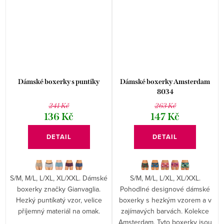
Dámské boxerky s puntíky
Dámské boxerky Amsterdam
8034
241 Kč
263 Kč
136 Kč
147 Kč
DETAIL
DETAIL
S/M, M/L, L/XL, XL/XXL. Dámské
S/M, M/L, L/XL, XL/XXL.
boxerky značky Gianvaglia.
Pohodlné designové dámské
Hezký puntíkatý vzor, velice
boxerky s hezkým vzorem a v
příjemný materiál na omak.
zajímavých barvách. Kolekce
Amsterdam. Tyto boxerky jsou