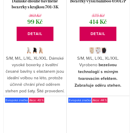
Dámské dlouhé bavlněné
Boxerky vyšší bamboo 03017P
boxerky s krajkou 701-3K
363 Kč
575 Kč
99 Kč
414 Kč
DETAIL
DETAIL
S/M, M/L, L/XL, XL/XXL. Dámské
S/M, M/L, L/XL, XL/XXL.
vysoké boxerky z kvalitní
Vyrobeno
bezešvou
česané bavlny s elastanem jsou
technologií s mírným
ideální volbou na léto, protože
tvarovacím efektem.
účinně chrání před oděrem
Zabraňuje oděru stehen.
stehen pod šaty. Šité provedení.
Evropská značka
-43 %
Evropská značka
-44 %