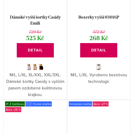
Dámské vyšší šortky Casidy
Boxerky vyšší 03016P
Emili
729 Kč
372 Kč
525 Kč
268 Kč
DETAIL
DETAIL
M/L, L/XL, XL/XXL, XXL/3XL.
M/L, L/XL. Vyrobeno bezešvou
Dámské šortky Casidy s vyšším
technologií.
pasem ozdobené květinovou
krajkou.
🌱 Z bambusu
🇨🇿 Česká značka
Evropská značka
-27 %
-28 %