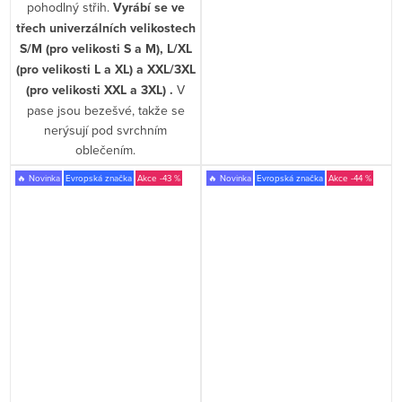
pohodlný střih.
Vyrábí se ve
třech univerzálních velikostech
S/M (pro velikosti S a M), L/XL
(pro velikosti L a XL) a XXL/3XL
(pro velikosti XXL a 3XL) .
V
pase jsou bezešvé, takže se
nerýsují pod svrchním
oblečením.
🔥 Novinka
Evropská značka
-43 %
🔥 Novinka
Evropská značka
-44 %