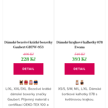
Dámské bezešvé krátké boxerky
Dámské krajkové kalhotky 078
Gaubert GBTW-953
Ewana
406 Kč
546 Kč
228 Kč
393 Kč
DETAIL
DETAIL
L/XL, XXL/3XL. Bezešvé krátké
XS/S, S/M, M/L, L/XL. Dámské
dámské boxerky značky
šortkové kalhotky 078 s
Gaubert. Příjemný materiál s
květinovou krajkou.
certifikací OEKO-TEX 100 a