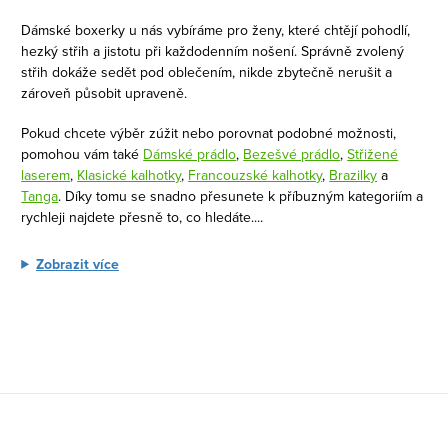
d
Dámské boxerky u nás vybíráme pro ženy, které chtějí pohodlí,
a
hezký střih a jistotu při každodenním nošení. Správně zvolený
c
střih dokáže sedět pod oblečením, nikde zbytečně nerušit a
í
zároveň působit upraveně.
p
Pokud chcete výběr zúžit nebo porovnat podobné možnosti,
r
pomohou vám také
Dámské prádlo
,
Bezešvé prádlo
,
Střižené
v
laserem
,
Klasické kalhotky
,
Francouzské kalhotky
,
Brazilky
a
k
Tanga
. Díky tomu se snadno přesunete k příbuzným kategoriím a
rychleji najdete přesně to, co hledáte.
...
y
v
Zobrazit více
ý
p
i
s
u
Z
á