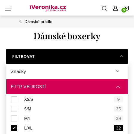
Přejít
N
na
obsah
Dámské prádlo
K
Dámské boxerky
FILTROVAT
Značky
FILTR VELIKOSTÍ
XS/S
9
S/M
35
M/L
39
L/XL
32