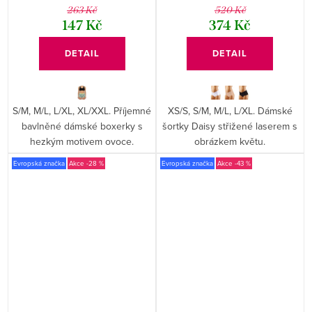
263 Kč
520 Kč
147 Kč
374 Kč
DETAIL
DETAIL
S/M, M/L, L/XL, XL/XXL. Příjemné
XS/S, S/M, M/L, L/XL. Dámské
bavlněné dámské boxerky s
šortky Daisy střižené laserem s
hezkým motivem ovoce.
obrázkem květu.
Evropská značka
-28 %
Evropská značka
-43 %