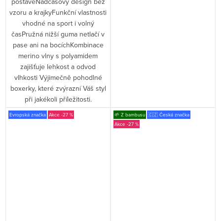
postavěNadčasový design bez
vzoru a krajkyFunkční vlastnosti
vhodné na sport i volný
časPružná nižší guma netlačí v
pase ani na bocíchKombinace
merino vlny s polyamidem
zajišťuje lehkost a odvod
vlhkosti Výjimečně pohodlné
boxerky, které zvýrazní Váš styl
při jakékoli příležitosti.
Evropská značka
-27 %
🌱 Z bambusu
🇨🇿 Česká značka
-27 %