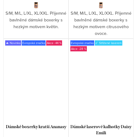
S/M, M/L, L/XL, XL/XXL. Příjemné
S/M, M/L, L/XL, XL/XXL. Příjemné
bavlněné dámské boxerky s
bavlněné dámské boxerky s
hezkým motivem květin.
hezkým motivem citrusového
ovoce.
🔥 Novinka
Evropská značka
-44 %
Evropská značka
☄️ Střižené laserem
-28 %
Dámské boxerky kratší Ananasy
Dámské laserové kalhotky Daisy
Emili