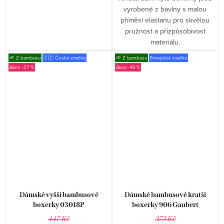
vyrobené z bavlny s malou
příměsí elastanu pro skvělou
pružnost a přizpůsobivost
materiálu.
🌱 Z bambusu
🇨🇿 Česká značka
🌱 Z bambusu
Evropská značka
-27 %
-43 %
Dámské vyšší bambusové
Dámské bambusové kratší
boxerky 03018P
boxerky 906 Gaubert
447 Kč
373 Kč