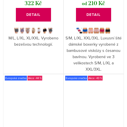
322 Kč
210 Kč
od
DETAIL
DETAIL
M/L, L/XL, XL/XXL. Vyrobeno
S/M, L/XL, XXL/3XL. Luxusní šité
bezešvou technologií.
dámské boxerky vyrobené z
bambusové viskózy s česanou
bavlnou. Vyrobené ve 3
velikostech S/M, L/XL a
XXL/3XL.
Evropská značka
-44 %
Evropská značka
-43 %