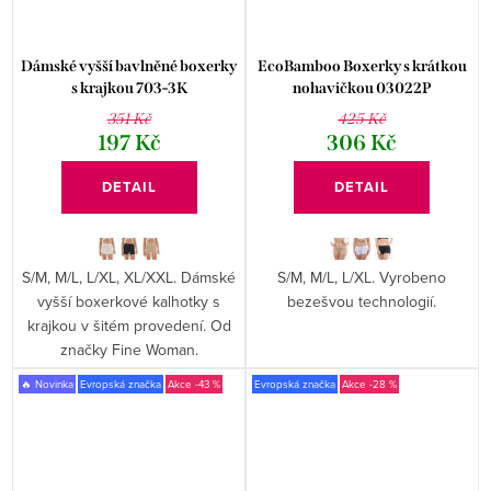
Dámské vyšší bavlněné boxerky
EcoBamboo Boxerky s krátkou
s krajkou 703-3K
nohavičkou 03022P
351 Kč
425 Kč
197 Kč
306 Kč
DETAIL
DETAIL
S/M, M/L, L/XL, XL/XXL. Dámské
S/M, M/L, L/XL. Vyrobeno
vyšší boxerkové kalhotky s
bezešvou technologií.
krajkou v šitém provedení. Od
značky Fine Woman.
🔥 Novinka
Evropská značka
-43 %
Evropská značka
-28 %