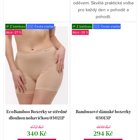
oděvem. Skvělá praktická volba
pro každý den v pohodě a
pohodlí.
🌱 Z bambusu
🇨🇿 Česká značka
🌱 Z bambusu
🇨🇿 Česká značka
-27 %
-28 %
EcoBamboo Boxerky se středně
Bambusové dámské boxerky
dlouhou nohavičkou 03021P
03013P
472 Kč
409 Kč
340 Kč
294 Kč