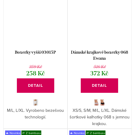
Boxerky vyšší 03015P
Dámské krajkové boxerky 068
Ewana
359 Kč
516 Kč
258 Kč
372 Kč
DETAIL
DETAIL
M/L, L/XL. Vyrobeno bezešvou
XS/S, S/M, M/L, L/XL. Dámské
technologií.
šortkové kalhotky 068 s jemnou
krajkou.
🔥 Novinka
🌱 Z bambusu
🔥 Novinka
🌱 Z bambusu