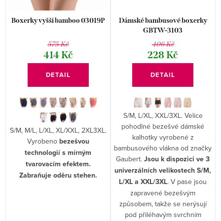
u
d
k
Boxerky vyšší bamboo 03019P
Dámské bambusové boxerky
u
GBTW-3103
t
575 Kč
406 Kč
k
ů
414 Kč
228 Kč
t
DETAIL
DETAIL
ů
S/M, L/XL, XXL/3XL. Velice
pohodlné bezešvé dámské
S/M, M/L, L/XL, XL/XXL, 2XL3XL.
kalhotky vyrobené z
Vyrobeno
bezešvou
bambusového vlákna od značky
technologií s mírným
Gaubert.
Jsou k dispozici ve 3
tvarovacím efektem.
univerzálních velikostech S/M,
Zabraňuje oděru stehen.
L/XL a XXL/3XL
. V pase jsou
zapravené bezešvým
způsobem, takže se nerýsují
pod přiléhavým svrchním