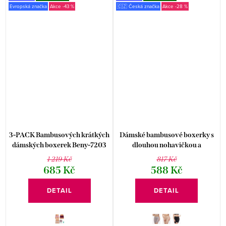
Evropská značka
-43 %
🇨🇿 Česká značka
-28 %
3-PACK Bambusových krátkých
Dámské bambusové boxerky s
dámských boxerek Beny-7203
dlouhou nohavičkou a
zpevněným pasem 03020P
1 219 Kč
817 Kč
685 Kč
588 Kč
DETAIL
DETAIL