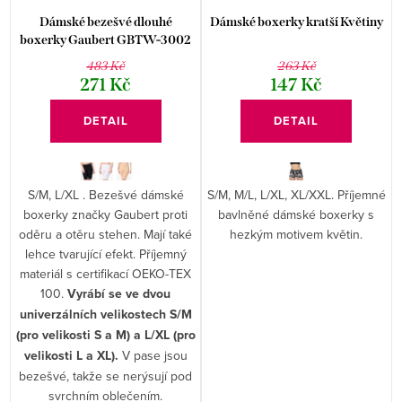
Dámské bezešvé dlouhé
Dámské boxerky kratší Květiny
boxerky Gaubert GBTW-3002
483 Kč
263 Kč
271 Kč
147 Kč
DETAIL
DETAIL
S/M, M/L, L/XL, XL/XXL. Příjemné
S/M, L/XL . Bezešvé dámské
bavlněné dámské boxerky s
boxerky značky Gaubert proti
hezkým motivem květin.
oděru a otěru stehen. Mají také
lehce tvarující efekt. Příjemný
materiál s certifikací OEKO-TEX
100.
Vyrábí se ve dvou
univerzálních velikostech S/M
(pro velikosti S a M) a L/XL (pro
velikosti L a XL).
V pase jsou
bezešvé, takže se nerýsují pod
svrchním oblečením.