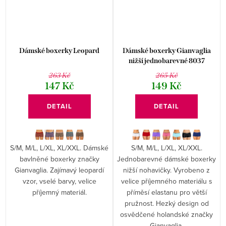
Dámské boxerky Leopard
Dámské boxerky Gianvaglia
nižší jednobarevné 8037
263 Kč
265 Kč
147 Kč
149 Kč
DETAIL
DETAIL
S/M, M/L, L/XL, XL/XXL. Dámské
S/M, M/L, L/XL, XL/XXL.
bavlněné boxerky značky
Jednobarevné dámské boxerky
Gianvaglia. Zajímavý leopardí
nižší nohavičky. Vyrobeno z
vzor, vselé barvy, velice
velice příjemného materiálu s
příjemný materiál.
příměsí elastanu pro větší
pružnost. Hezký design od
osvědčené holandské značky
Gianvaglia.