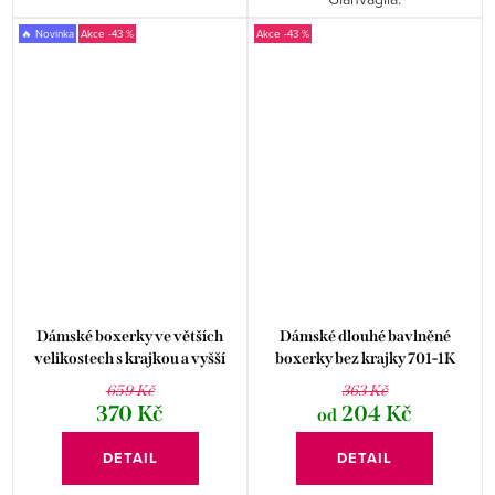
🔥 Novinka
-43 %
-43 %
Dámské boxerky ve větších
Dámské dlouhé bavlněné
velikostech s krajkou a vyšší
boxerky bez krajky 701-1K
nohavičkou Moraj
659 Kč
363 Kč
370 Kč
204 Kč
od
DETAIL
DETAIL